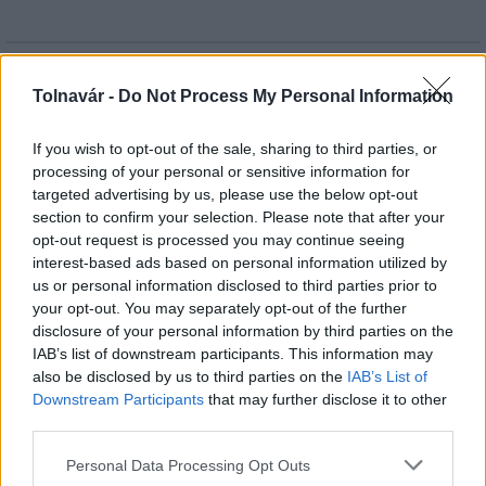
HÍRLEVÉL
Tolnavár -
Do Not Process My Personal Information
Név
If you wish to opt-out of the sale, sharing to third parties, or
processing of your personal or sensitive information for
targeted advertising by us, please use the below opt-out
E-mail cím
section to confirm your selection. Please note that after your
opt-out request is processed you may continue seeing
interest-based ads based on personal information utilized by
Feliratkozom a hírlevélre és elfogadom az
adatvédelmi
us or personal information disclosed to third parties prior to
szabályzatot!
your opt-out. You may separately opt-out of the further
disclosure of your personal information by third parties on the
FELIRATKOZÁS
IAB’s list of downstream participants. This information may
also be disclosed by us to third parties on the
IAB’s List of
Downstream Participants
that may further disclose it to other
third parties.
LEGFRISSEBB
Please note that this website/app uses one or more Google
Personal Data Processing Opt Outs
services and may gather and store information including but