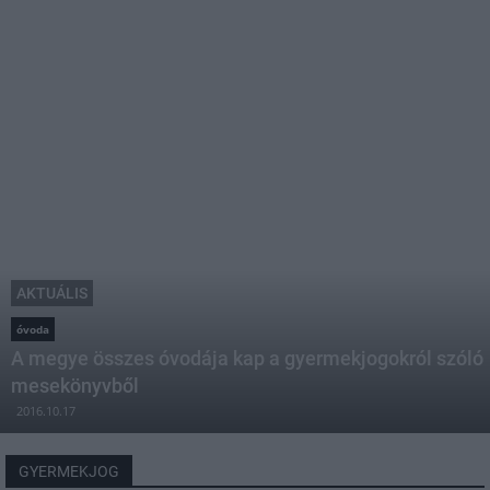
AKTUÁLIS
óvoda
A megye összes óvodája kap a gyermekjogokról szóló
mesekönyvből
2016.10.17
GYERMEKJOG