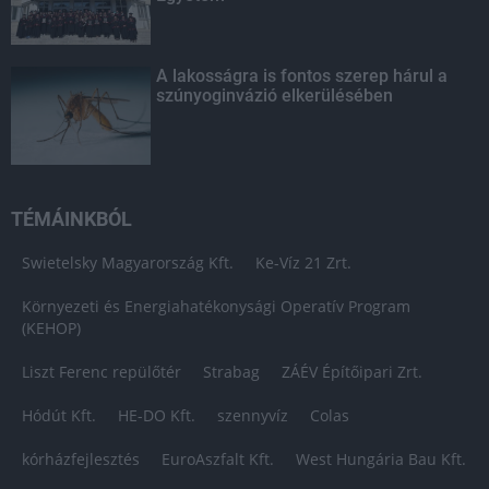
A lakosságra is fontos szerep hárul a
szúnyoginvázió elkerülésében
TÉMÁINKBÓL
Swietelsky Magyarország Kft.
Ke-Víz 21 Zrt.
Környezeti és Energiahatékonysági Operatív Program
(KEHOP)
Liszt Ferenc repülőtér
Strabag
ZÁÉV Építőipari Zrt.
Hódút Kft.
HE-DO Kft.
szennyvíz
Colas
kórházfejlesztés
EuroAszfalt Kft.
West Hungária Bau Kft.