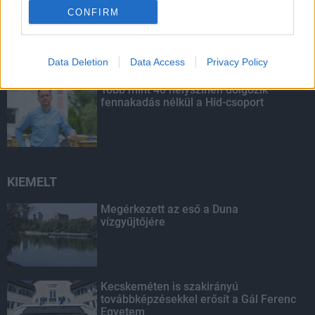
Budapest-Pécs, Budapest-Szolnok:
CONFIRM
gyorsabb és biztonságosabb lett a vasút
Data Deletion
Data Access
Privacy Policy
Több mint 40 helyszínen dolgozik
fennakadás nélkül a Híd-csoport
KIEMELT
Megérkezett az eső a Duna
vízgyűjtőjére
Kecskeméten is szakirányú
továbbképzésekkel erősít a Gál Ferenc
Egyetem