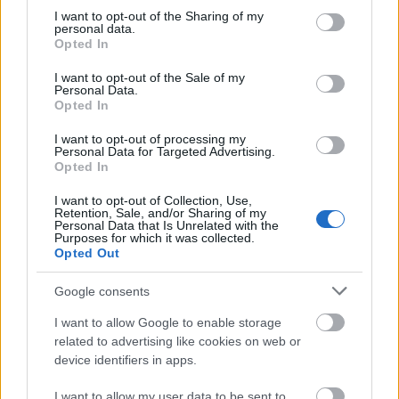
not limited to your visit or usage behaviour. You may click to
I want to opt-out of the Sharing of my
Országos hírek
personal data.
grant or deny consent to Google and its third-party tags to
Opted In
MEGÉRKEZETT AZ ESŐ A DUNA VÍZGYŰJTŐJÉRE
use your data for below specified purposes in below Google
consent section.
I want to opt-out of the Sale of my
Personal Data.
Országos hírek
Opted In
KECSKEMÉTEN IS SZAKIRÁNYÚ
TOVÁBBKÉPZÉSEKKEL ERŐSÍT A GÁL FERENC
I want to opt-out of processing my
Personal Data for Targeted Advertising.
EGYETEM
Opted In
I want to opt-out of Collection, Use,
Országos hírek
Retention, Sale, and/or Sharing of my
Personal Data that Is Unrelated with the
A lakosságra is fontos szerep hárul a szúnyoginvázió
Purposes for which it was collected.
elkerülésében
Opted Out
Folytatódik a szúnyogírtás szerte az országban. Az ázsiai
tigrisszúnyog a vízhiány ellenére is talál szaporodási helyet a
Google consents
vödrökben, gyermekjátékokban.
I want to allow Google to enable storage
related to advertising like cookies on web or
device identifiers in apps.
Országos hírek
TÚLFOGYASZTÁS NAPJA - JÚLIUS 30-RA
I want to allow my user data to be sent to