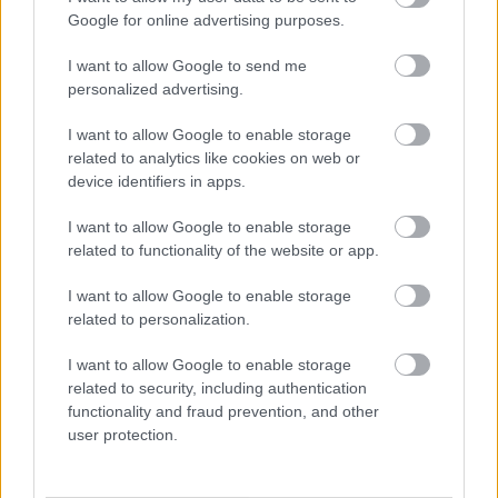
FELHASZNÁLTA AZ EMBERISÉG A FÖLD EGÉSZ
Google for online advertising purposes.
ÉVRE ELEGENDŐ ERŐFORRÁSAIT
I want to allow Google to send me
personalized advertising.
HIRDETÉS
I want to allow Google to enable storage
related to analytics like cookies on web or
HIRDETÉS
device identifiers in apps.
I want to allow Google to enable storage
related to functionality of the website or app.
HIRDETÉS
I want to allow Google to enable storage
related to personalization.
LEGOLVASOTTABB
I want to allow Google to enable storage
related to security, including authentication
Indul a diákok pénzügyi ismereteit
functionality and fraud prevention, and other
erősítő Pénz7 programsorozat
user protection.