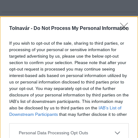
HÍRLEVÉL
Tolnavár -
Do Not Process My Personal Information
Név
If you wish to opt-out of the sale, sharing to third parties, or
processing of your personal or sensitive information for
targeted advertising by us, please use the below opt-out
E-mail cím
section to confirm your selection. Please note that after your
opt-out request is processed you may continue seeing
interest-based ads based on personal information utilized by
Feliratkozom a hírlevélre és elfogadom az
adatvédelmi
us or personal information disclosed to third parties prior to
szabályzatot!
your opt-out. You may separately opt-out of the further
disclosure of your personal information by third parties on the
FELIRATKOZÁS
IAB’s list of downstream participants. This information may
also be disclosed by us to third parties on the
IAB’s List of
Downstream Participants
that may further disclose it to other
third parties.
LEGFRISSEBB
Please note that this website/app uses one or more Google
Personal Data Processing Opt Outs
services and may gather and store information including but