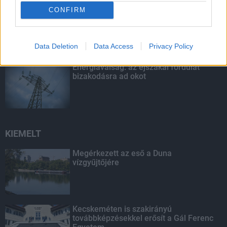
CONFIRM
Nem az üres, hanem az okosan működő
épület energiatakarékos
Data Deletion
Data Access
Privacy Policy
Energiaválság: az éjszakai fordulat
bizakodásra ad okot
KIEMELT
Megérkezett az eső a Duna
vízgyűjtőjére
Kecskeméten is szakirányú
továbbképzésekkel erősít a Gál Ferenc