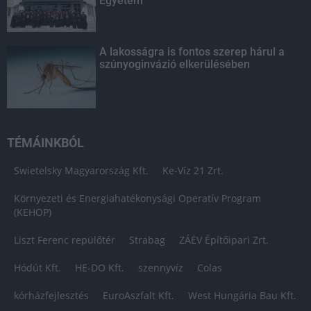
Egyetem
A lakosságra is fontos szerep hárul a
szúnyoginvázió elkerülésében
TÉMÁINKBÓL
Swietelsky Magyarország Kft.
Ke-Víz 21 Zrt.
Környezeti és Energiahatékonysági Operatív Program
(KEHOP)
Liszt Ferenc repülőtér
Strabag
ZÁÉV Építőipari Zrt.
Hódút Kft.
HE-DO Kft.
szennyvíz
Colas
kórházfejlesztés
EuroAszfalt Kft.
West Hungária Bau Kft.