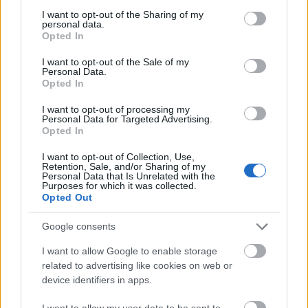
Országos hírek
not limited to your visit or usage behaviour. You may click to
I want to opt-out of the Sharing of my
MEGÉRKEZETT AZ ESŐ A DUNA
personal data.
grant or deny consent to Google and its third-party tags to
VÍZGYŰJTŐJÉRE
Opted In
use your data for below specified purposes in below Google
consent section.
I want to opt-out of the Sale of my
Personal Data.
Országos hírek
Opted In
oktatás
továbbképzés
Kecskeméten is szakirányú
I want to opt-out of processing my
továbbképzésekkel erősít a Gál Ferenc
Personal Data for Targeted Advertising.
Egyetem
Opted In
I want to opt-out of Collection, Use,
Retention, Sale, and/or Sharing of my
Personal Data that Is Unrelated with the
Országos hírek
szúnyogirtás
szúnyog
Purposes for which it was collected.
A lakosságra is fontos szerep hárul a
Opted Out
szúnyoginvázió elkerülésében
Google consents
I want to allow Google to enable storage
related to advertising like cookies on web or
Országos hírek
WWF
vízgazdálkodás
device identifiers in apps.
Túlfogyasztás napja - július 30-ra
felhasználta az emberiség a Föld egész
I want to allow my user data to be sent to