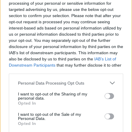
LEGFRISSEBB
processing of your personal or sensitive information for
targeted advertising by us, please use the below opt-out
section to confirm your selection. Please note that after your
Országos hírek
opt-out request is processed you may continue seeing
Megérkezett az eső a Duna vízgyűjtőjére
interest-based ads based on personal information utilized by
Megérkezett a rég várt eső a Duna vízgyűjtőjére, a folyó
us or personal information disclosed to third parties prior to
magyarországi szakaszán azonban továbbra is csak pár
your opt-out. You may separately opt-out of the further
centiméteres vízszintváltozások jellemzőek.
disclosure of your personal information by third parties on the
IAB’s list of downstream participants. This information may
also be disclosed by us to third parties on the
IAB’s List of
Országos hírek
oktatás
továbbképzés
Downstream Participants
that may further disclose it to other
Kecskeméten is szakirányú
third parties.
továbbképzésekkel erősít a Gál Ferenc
Egyetem
Please note that this website/app uses one or more Google
Personal Data Processing Opt Outs
services and may gather and store information including but
not limited to your visit or usage behaviour. You may click to
I want to opt-out of the Sharing of my
personal data.
grant or deny consent to Google and its third-party tags to
Országos hírek
Opted In
use your data for below specified purposes in below Google
A lakosságra is fontos szerep hárul a szúnyoginvázió
consent section.
elkerülésében
I want to opt-out of the Sale of my
Personal Data.
Folytatódik a szúnyogírtás szerte az országban. Az ázsiai
Opted In
tigrisszúnyog a vízhiány ellenére is talál szaporodási helyet a