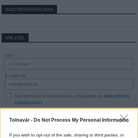
GASZTROENTEROLÓGIA
HÍRLEVÉL
Név
E-mail cím
Feliratkozom a hírlevélre és elfogadom az
adatvédelmi
szabályzatot!
FELIRATKOZÁS
Tolnavár -
Do Not Process My Personal Information
If you wish to opt-out of the sale, sharing to third parties, or