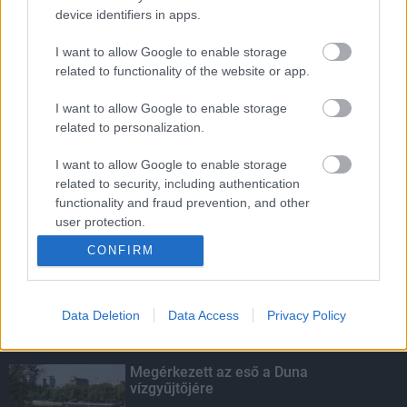
device identifiers in apps.
Indul a diákok pénzügyi ismereteit
erősítő Pénz7 programsorozat
I want to allow Google to enable storage
related to functionality of the website or app.
I want to allow Google to enable storage
Budapest-Pécs, Budapest-Szolnok:
related to personalization.
gyorsabb és biztonságosabb lett a vasút
I want to allow Google to enable storage
related to security, including authentication
functionality and fraud prevention, and other
Több mint 40 helyszínen dolgozik
user protection.
fennakadás nélkül a Híd-csoport
CONFIRM
Data Deletion
Data Access
Privacy Policy
KIEMELT
Megérkezett az eső a Duna
vízgyűjtőjére