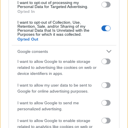
vödrökben, gyermekjátékokban.
I want to opt-out of processing my
Personal Data for Targeted Advertising.
Opted In
Országos hírek
WWF
vízgazdálkodás
I want to opt-out of Collection, Use,
Túlfogyasztás napja - július 30-ra
Retention, Sale, and/or Sharing of my
felhasználta az emberiség a Föld egész
Personal Data that Is Unrelated with the
Purposes for which it was collected.
évre elegendő erőforrásait
Opted Out
Google consents
HIRDETÉS
I want to allow Google to enable storage
related to advertising like cookies on web or
device identifiers in apps.
HIRDETÉS
I want to allow my user data to be sent to
Google for online advertising purposes.
HIRDETÉS
I want to allow Google to send me
personalized advertising.
I want to allow Google to enable storage
LEGOLVASOTTABB
related to analytics like cookies on web or