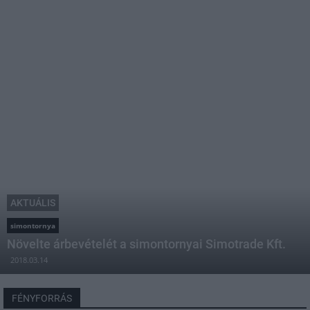
AKTUÁLIS
simontornya
Növelte árbevételét a simontornyai Simotrade Kft.
2018.03.14
FÉNYFORRÁS