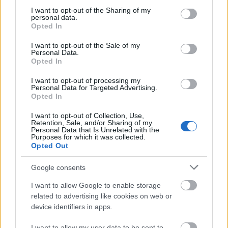
not limited to your visit or usage behaviour. You may click to
I want to opt-out of the Sharing of my
Országos hírek
personal data.
grant or deny consent to Google and its third-party tags to
Opted In
MEGÉRKEZETT AZ ESŐ A DUNA VÍZGYŰJTŐJÉRE
use your data for below specified purposes in below Google
consent section.
I want to opt-out of the Sale of my
Personal Data.
Országos hírek
Opted In
Kecskeméten is szakirányú továbbképzésekkel erősít a Gál
Ferenc Egyetem
I want to opt-out of processing my
Personal Data for Targeted Advertising.
Kiemelt fontosságú a Gál Ferenc Egyetem számára a jövőbe
Opted In
mutató szakmai felkészültség átadása, a folyamatos szakmai
fejlődés támogatása.
I want to opt-out of Collection, Use,
Retention, Sale, and/or Sharing of my
Personal Data that Is Unrelated with the
Purposes for which it was collected.
Országos hírek
szúnyogirtás
szúnyog
Opted Out
A lakosságra is fontos szerep hárul a
szúnyoginvázió elkerülésében
Google consents
I want to allow Google to enable storage
related to advertising like cookies on web or
device identifiers in apps.
Országos hírek
Túlfogyasztás napja - július 30-ra
I want to allow my user data to be sent to