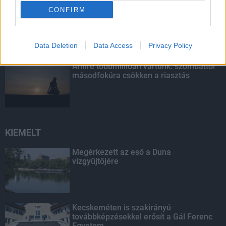
CONFIRM
Indul a diákok pénzügyi ismereteit
erősítő Pénz7 programsorozat
Data Deletion
Data Access
Privacy Policy
Amire többmillióan vártunk: szombattól
másodfokúra csökken a riasztás
KIEMELT
Megérkezett az eső a Duna
vízgyűjtőjére
Kecskeméten is szakirányú
továbbképzésekkel erősít a Gál Ferenc
Egyetem