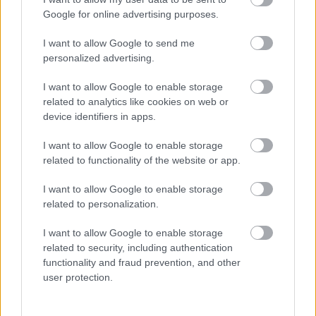
felhasználta az emberiség a Föld egész
Google for online advertising purposes.
évre elegendő erőforrásait
I want to allow Google to send me
personalized advertising.
HIRDETÉS
I want to allow Google to enable storage
related to analytics like cookies on web or
HIRDETÉS
device identifiers in apps.
I want to allow Google to enable storage
related to functionality of the website or app.
HIRDETÉS
I want to allow Google to enable storage
related to personalization.
LEGOLVASOTTABB
I want to allow Google to enable storage
related to security, including authentication
Felújított üzletet nyitott Szekszárdon az
functionality and fraud prevention, and other
Auchan
user protection.