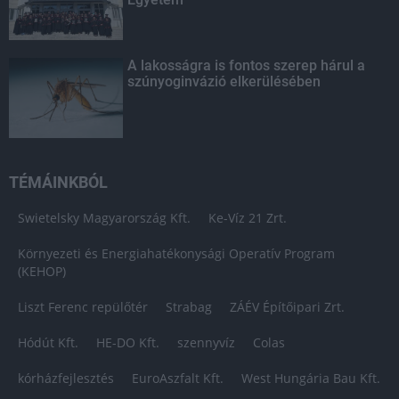
A lakosságra is fontos szerep hárul a
szúnyoginvázió elkerülésében
TÉMÁINKBÓL
Swietelsky Magyarország Kft.
Ke-Víz 21 Zrt.
Környezeti és Energiahatékonysági Operatív Program
(KEHOP)
Liszt Ferenc repülőtér
Strabag
ZÁÉV Építőipari Zrt.
Hódút Kft.
HE-DO Kft.
szennyvíz
Colas
kórházfejlesztés
EuroAszfalt Kft.
West Hungária Bau Kft.