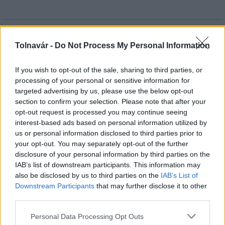
HÍRLEVÉL
Tolnavár -
Do Not Process My Personal Information
Név
If you wish to opt-out of the sale, sharing to third parties, or
processing of your personal or sensitive information for
targeted advertising by us, please use the below opt-out
E-mail cím
section to confirm your selection. Please note that after your
opt-out request is processed you may continue seeing
interest-based ads based on personal information utilized by
Feliratkozom a hírlevélre és elfogadom az
adatvédelmi
us or personal information disclosed to third parties prior to
szabályzatot!
your opt-out. You may separately opt-out of the further
disclosure of your personal information by third parties on the
FELIRATKOZÁS
IAB’s list of downstream participants. This information may
also be disclosed by us to third parties on the
IAB’s List of
Downstream Participants
that may further disclose it to other
third parties.
LEGFRISSEBB
Please note that this website/app uses one or more Google
Personal Data Processing Opt Outs
services and may gather and store information including but