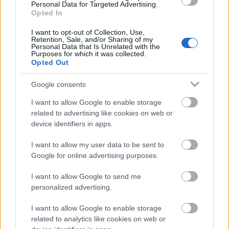
Personal Data for Targeted Advertising.
Opted In
Helyi hírek
I want to opt-out of Collection, Use,
BEINDULT AZ ŐSZIBARACKSZEZON,
Retention, Sale, and/or Sharing of my
Personal Data that Is Unrelated with the
SZEPTEMBERIG ÉLVEZHETJÜK
Purposes for which it was collected.
Opted Out
HIRDETÉS
Google consents
I want to allow Google to enable storage
related to advertising like cookies on web or
HIRDETÉS
device identifiers in apps.
I want to allow my user data to be sent to
HIRDETÉS
Google for online advertising purposes.
I want to allow Google to send me
personalized advertising.
LEGOLVASOTTABB
I want to allow Google to enable storage
A hőségben is védik a növényzetet
related to analytics like cookies on web or
Pakson