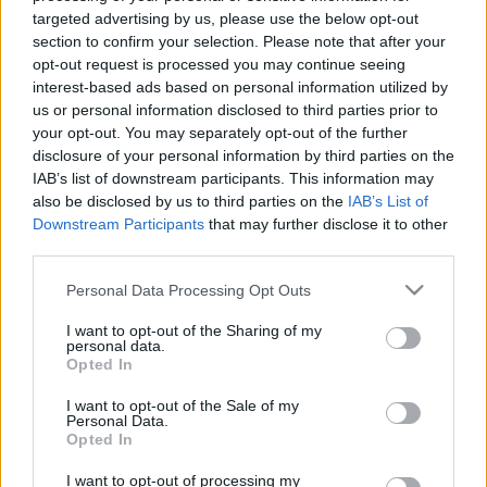
targeted advertising by us, please use the below opt-out
LEGFRISSEBB
section to confirm your selection. Please note that after your
opt-out request is processed you may continue seeing
Országos hírek
interest-based ads based on personal information utilized by
Kecskeméten is szakirányú
us or personal information disclosed to third parties prior to
továbbképzésekkel erősít a Gál Ferenc
your opt-out. You may separately opt-out of the further
Egyetem
disclosure of your personal information by third parties on the
IAB’s list of downstream participants. This information may
also be disclosed by us to third parties on the
IAB’s List of
Országos hírek
szúnyogirtás
szúnyog
Downstream Participants
that may further disclose it to other
A lakosságra is fontos szerep hárul a
third parties.
szúnyoginvázió elkerülésében
Please note that this website/app uses one or more Google
Personal Data Processing Opt Outs
services and may gather and store information including but
not limited to your visit or usage behaviour. You may click to
I want to opt-out of the Sharing of my
personal data.
grant or deny consent to Google and its third-party tags to
Opted In
use your data for below specified purposes in below Google
Országos hírek
WWF
vízgazdálkodás
consent section.
Túlfogyasztás napja - július 30-ra
I want to opt-out of the Sale of my
felhasználta az emberiség a Föld egész
Personal Data.
évre elegendő erőforrásait
Opted In
I want to opt-out of processing my