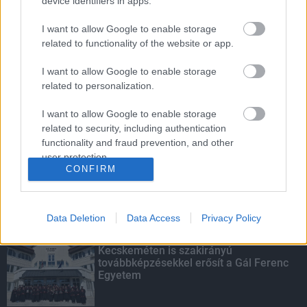
device identifiers in apps.
I want to allow Google to enable storage
related to functionality of the website or app.
Amire többmillióan vártunk: szombattól
másodfokúra csökken a riasztás
I want to allow Google to enable storage
related to personalization.
I want to allow Google to enable storage
related to security, including authentication
Parfümöt és élelmiszert rejtett a
functionality and fraud prevention, and other
táskájába két lány Szekszárdon
user protection.
CONFIRM
Data Deletion
Data Access
Privacy Policy
KIEMELT
Kecskeméten is szakirányú
továbbképzésekkel erősít a Gál Ferenc
Egyetem