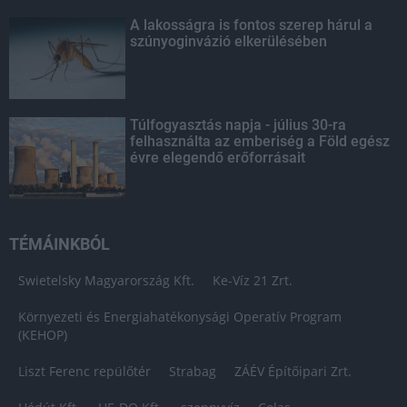
A lakosságra is fontos szerep hárul a
szúnyoginvázió elkerülésében
Túlfogyasztás napja - július 30-ra
felhasználta az emberiség a Föld egész
évre elegendő erőforrásait
TÉMÁINKBÓL
Swietelsky Magyarország Kft.
Ke-Víz 21 Zrt.
Környezeti és Energiahatékonysági Operatív Program
(KEHOP)
Liszt Ferenc repülőtér
Strabag
ZÁÉV Építőipari Zrt.