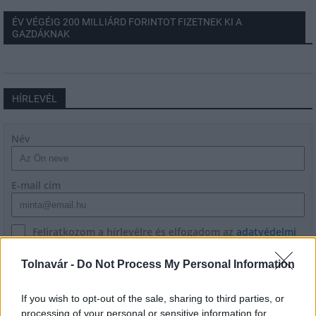
ÉV VÉGÉIG 200 MILLIÁRD FORINTOT FIZETNEK KI A
GAZDÁKNAK
HÍRLEVÉL
Név
E-mail cím
Feliratkozom a hírlevélre és elfogadom az
adatvédelmi
szabályzatot!
Tolnavár -
Do Not Process My Personal Information
FELIRATKOZÁS
If you wish to opt-out of the sale, sharing to third parties, or
processing of your personal or sensitive information for