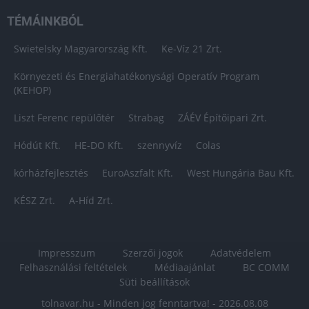
TÉMÁINKBÓL
Swietelsky Magyarország Kft.
Ke-Víz 21 Zrt.
Környezeti és Energiahatékonysági Operatív Program
(KEHOP)
Liszt Ferenc repülőtér
Strabag
ZÁÉV Építőipari Zrt.
Hódút Kft.
HE-DO Kft.
szennyvíz
Colas
kórházfejlesztés
EuroAszfalt Kft.
West Hungária Bau Kft.
KÉSZ Zrt.
A-Híd Zrt.
Impresszum
Szerzői jogok
Adatvédelem
Felhasználási feltételek
Médiaajánlat
BC COMM
Süti beállítások
tolnavar.hu - Minden jog fenntartva! - 2026.08.08