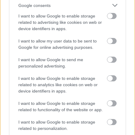
TOVÁBBKÉPZÉSEKKEL ERŐSÍT A GÁL FERENC
Google consents
EGYETEM
I want to allow Google to enable storage
related to advertising like cookies on web or
Országos hírek
szúnyogirtás
szúnyog
device identifiers in apps.
A lakosságra is fontos szerep hárul a
szúnyoginvázió elkerülésében
I want to allow my user data to be sent to
Google for online advertising purposes.
I want to allow Google to send me
personalized advertising.
Országos hírek
I want to allow Google to enable storage
TÚLFOGYASZTÁS NAPJA - JÚLIUS 30-RA
related to analytics like cookies on web or
FELHASZNÁLTA AZ EMBERISÉG A FÖLD EGÉSZ
device identifiers in apps.
ÉVRE ELEGENDŐ ERŐFORRÁSAIT
I want to allow Google to enable storage
related to functionality of the website or app.
HIRDETÉS
I want to allow Google to enable storage
related to personalization.
HIRDETÉS