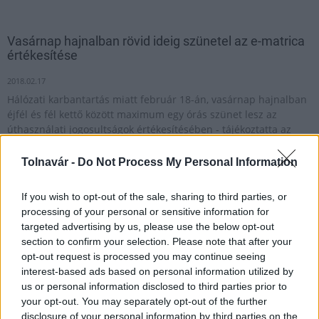
Vasárnap hajnalban rövid ideig szünetel az e-matrica
értékesítése
2018.02.17
Hálózati karbantartás miatt február 18-án, vasárnap hajnalban
éjfél és fél kettő között maximum egy órás szünet lesz az
úthasználati jogosultságok értékesítésében - tájékoztatta az
MTI-t a Nemzeti Útdíjfizetési Szolgáltató Zrt. (NÚSZ) pénteken.
Tolnavár -
Do Not Process My Personal Information
1
If you wish to opt-out of the sale, sharing to third parties, or
processing of your personal or sensitive information for
targeted advertising by us, please use the below opt-out
section to confirm your selection. Please note that after your
HÍRLEVÉL
opt-out request is processed you may continue seeing
interest-based ads based on personal information utilized by
us or personal information disclosed to third parties prior to
Név
your opt-out. You may separately opt-out of the further
disclosure of your personal information by third parties on the