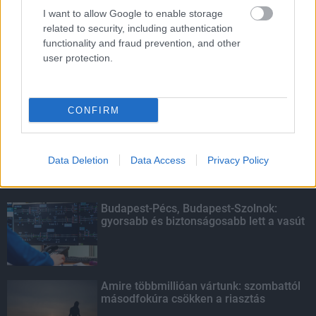
I want to allow Google to enable storage
related to security, including authentication
HIRDETÉS
functionality and fraud prevention, and other
user protection.
LEGOLVASOTTABB
CONFIRM
Indul a diákok pénzügyi ismereteit
erősítő Pénz7 programsorozat
Data Deletion
Data Access
Privacy Policy
Budapest-Pécs, Budapest-Szolnok:
gyorsabb és biztonságosabb lett a vasút
Amire többmillióan vártunk: szombattól
másodfokúra csökken a riasztás