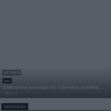
AKTUÁLIS
Tolna
Értékesítené nyaralóját (is) Tolna város testülete
2018.07.14
ÉRTÉKESÍTÉS