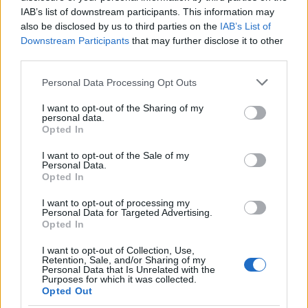
IAB’s list of downstream participants. This information may
E-mail cím
also be disclosed by us to third parties on the
IAB’s List of
Downstream Participants
that may further disclose it to other
third parties.
Feliratkozom a hírlevélre és elfogadom az
adatvédelmi
szabályzatot!
Please note that this website/app uses one or more Google
Personal Data Processing Opt Outs
services and may gather and store information including but
FELIRATKOZÁS
not limited to your visit or usage behaviour. You may click to
I want to opt-out of the Sharing of my
personal data.
grant or deny consent to Google and its third-party tags to
Opted In
use your data for below specified purposes in below Google
consent section.
I want to opt-out of the Sale of my
LEGFRISSEBB
Personal Data.
Opted In
Országos hírek
I want to opt-out of processing my
Megérkezett az eső a Duna vízgyűjtőjére
Personal Data for Targeted Advertising.
Opted In
I want to opt-out of Collection, Use,
Retention, Sale, and/or Sharing of my
Personal Data that Is Unrelated with the
Purposes for which it was collected.
Országos hírek
Opted Out
KECSKEMÉTEN IS SZAKIRÁNYÚ