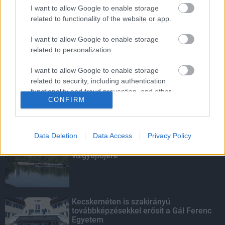
Budapest-Pécs, Budapest-Szolnok:
I want to allow Google to enable storage
gyorsabb és biztonságosabb lett a vasút
related to functionality of the website or app.
I want to allow Google to enable storage
related to personalization.
Több mint 40 helyszínen dolgozik
fennakadás nélkül a Híd-csoport
I want to allow Google to enable storage
related to security, including authentication
functionality and fraud prevention, and other
CONFIRM
user protection.
KIEMELT
Data Deletion
Data Access
Privacy Policy
Megérkezett az eső a Duna
vízgyűjtőjére
Kecskeméten is szakirányú
továbbképzésekkel erősít a Gál Ferenc
Egyetem