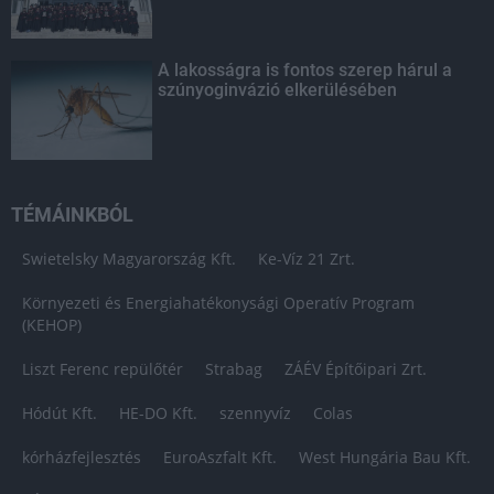
A lakosságra is fontos szerep hárul a
szúnyoginvázió elkerülésében
TÉMÁINKBÓL
Swietelsky Magyarország Kft.
Ke-Víz 21 Zrt.
Környezeti és Energiahatékonysági Operatív Program
(KEHOP)
Liszt Ferenc repülőtér
Strabag
ZÁÉV Építőipari Zrt.
Hódút Kft.
HE-DO Kft.
szennyvíz
Colas
kórházfejlesztés
EuroAszfalt Kft.
West Hungária Bau Kft.