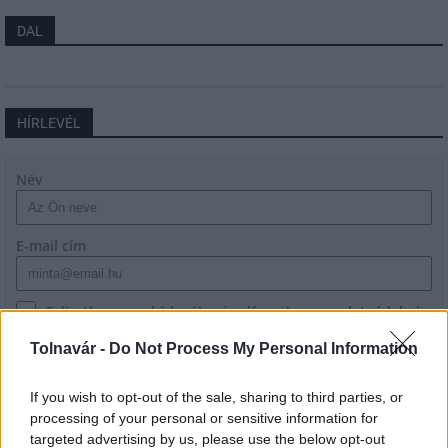
DAL
HÍRLEVÉL
Név
E-mail cím
Feliratkozom a hírlevélre és elfogadom az
adatvédelmi
szabályzatot!
Tolnavár -
Do Not Process My Personal Information
FELIRATKOZÁS
If you wish to opt-out of the sale, sharing to third parties, or
processing of your personal or sensitive information for
targeted advertising by us, please use the below opt-out