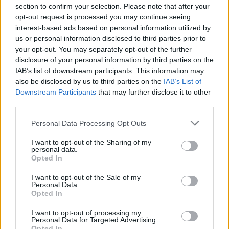
LEGFRISSEBB
section to confirm your selection. Please note that after your
opt-out request is processed you may continue seeing
interest-based ads based on personal information utilized by
Országos hírek
us or personal information disclosed to third parties prior to
MEGÉRKEZETT AZ ESŐ A DUNA
your opt-out. You may separately opt-out of the further
VÍZGYŰJTŐJÉRE
disclosure of your personal information by third parties on the
IAB’s list of downstream participants. This information may
also be disclosed by us to third parties on the
IAB’s List of
Országos hírek
Kecskeméten is szakirányú
Downstream Participants
that may further disclose it to other
továbbképzésekkel erősít a Gál Ferenc
third parties.
Egyetem
Please note that this website/app uses one or more Google
Personal Data Processing Opt Outs
services and may gather and store information including but
not limited to your visit or usage behaviour. You may click to
I want to opt-out of the Sharing of my
Országos hírek
personal data.
grant or deny consent to Google and its third-party tags to
A LAKOSSÁGRA IS FONTOS SZEREP HÁRUL A
Opted In
use your data for below specified purposes in below Google
SZÚNYOGINVÁZIÓ ELKERÜLÉSÉBEN
consent section.
I want to opt-out of the Sale of my
Personal Data.
Opted In
Országos hírek
WWF
vízgazdálkodás
Túlfogyasztás napja - július 30-ra
I want to opt-out of processing my
Personal Data for Targeted Advertising.
felhasználta az emberiség a Föld egész
Opted In