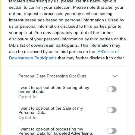
targeted advertising by us, please use the below opt-out
LEGFRISSEBB
section to confirm your selection. Please note that after your
opt-out request is processed you may continue seeing
interest-based ads based on personal information utilized by
Országos hírek
us or personal information disclosed to third parties prior to
KECSKEMÉTEN IS SZAKIRÁNYÚ
your opt-out. You may separately opt-out of the further
TOVÁBBKÉPZÉSEKKEL ERŐSÍT A GÁL FERENC
disclosure of your personal information by third parties on the
EGYETEM
IAB’s list of downstream participants. This information may
also be disclosed by us to third parties on the
IAB’s List of
Downstream Participants
that may further disclose it to other
Országos hírek
third parties.
A lakosságra is fontos szerep hárul a
szúnyoginvázió elkerülésében
Please note that this website/app uses one or more Google
Personal Data Processing Opt Outs
services and may gather and store information including but
not limited to your visit or usage behaviour. You may click to
I want to opt-out of the Sharing of my
personal data.
grant or deny consent to Google and its third-party tags to
Opted In
use your data for below specified purposes in below Google
Országos hírek
consent section.
I want to opt-out of the Sale of my
TÚLFOGYASZTÁS NAPJA - JÚLIUS 30-RA
Personal Data.
FELHASZNÁLTA AZ EMBERISÉG A FÖLD EGÉSZ
Opted In
ÉVRE ELEGENDŐ ERŐFORRÁSAIT
I want to opt-out of processing my
Personal Data for Targeted Advertising.