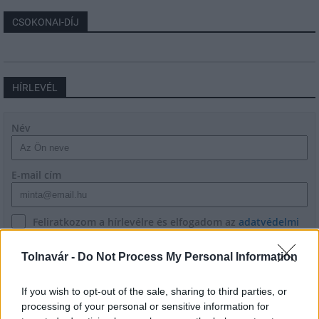
CSOKONAI-DÍJ
HÍRLEVÉL
Név
E-mail cím
Feliratkozom a hírlevélre és elfogadom az
adatvédelmi
szabályzatot!
Tolnavár -
Do Not Process My Personal Information
FELIRATKOZÁS
If you wish to opt-out of the sale, sharing to third parties, or
processing of your personal or sensitive information for