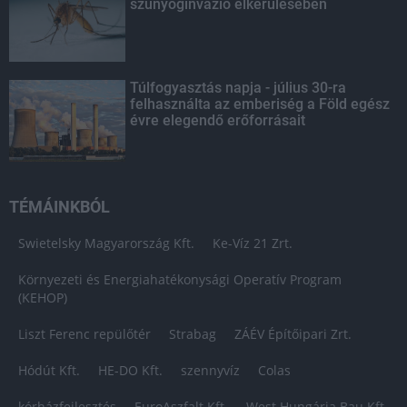
szúnyoginvázió elkerülésében
Túlfogyasztás napja - július 30-ra
felhasználta az emberiség a Föld egész
évre elegendő erőforrásait
TÉMÁINKBÓL
Swietelsky Magyarország Kft.
Ke-Víz 21 Zrt.
Környezeti és Energiahatékonysági Operatív Program
(KEHOP)
Liszt Ferenc repülőtér
Strabag
ZÁÉV Építőipari Zrt.
Hódút Kft.
HE-DO Kft.
szennyvíz
Colas
kórházfejlesztés
EuroAszfalt Kft.
West Hungária Bau Kft.