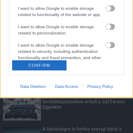
I want to allow Google to enable storage
Parfümöt és élelmiszert rejtett a
related to functionality of the website or app.
táskájába két lány Szekszárdon
I want to allow Google to enable storage
related to personalization.
I want to allow Google to enable storage
Több mint 40 helyszínen dolgozik
fennakadás nélkül a Híd-csoport
related to security, including authentication
functionality and fraud prevention, and other
user protection.
CONFIRM
KIEMELT
Data Deletion
Data Access
Privacy Policy
Kecskeméten is szakirányú
továbbképzésekkel erősít a Gál Ferenc
Egyetem
A lakosságra is fontos szerep hárul a