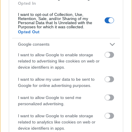
Helyi hírek
Opted In
BEINDULT AZ ŐSZIBARACKSZEZON,
I want to opt-out of Collection, Use,
SZEPTEMBERIG ÉLVEZHETJÜK
Retention, Sale, and/or Sharing of my
Personal Data that Is Unrelated with the
Purposes for which it was collected.
Opted Out
HIRDETÉS
Google consents
HIRDETÉS
I want to allow Google to enable storage
related to advertising like cookies on web or
device identifiers in apps.
HIRDETÉS
I want to allow my user data to be sent to
Google for online advertising purposes.
I want to allow Google to send me
LEGOLVASOTTABB
personalized advertising.
A hőségben is védik a növényzetet
I want to allow Google to enable storage
Pakson
related to analytics like cookies on web or
device identifiers in apps.