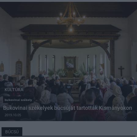
KULTÚRA
bukovinai székely
Bukovinai székelyek búcsúját tartották Kismányokon
2019.10.05
BÚCSÚ