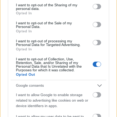
Országos hírek
not limited to your visit or usage behaviour. You may click to
I want to opt-out of the Sharing of my
Szakirányú továbbképzésekkel segíti
personal data.
grant or deny consent to Google and its third-party tags to
idén is a társadalmi kihívások leküzdését
Opted In
use your data for below specified purposes in below Google
a Gál Ferenc Egyetem
consent section.
I want to opt-out of the Sale of my
Personal Data.
Opted In
Országos hírek
A lakosságra is fontos szerep hárul a
I want to opt-out of processing my
szúnyoginvázió elkerülésében
Personal Data for Targeted Advertising.
Opted In
I want to opt-out of Collection, Use,
Retention, Sale, and/or Sharing of my
Personal Data that Is Unrelated with the
Purposes for which it was collected.
Országos hírek
Opted Out
TÚLFOGYASZTÁS NAPJA - JÚLIUS 30-RA
FELHASZNÁLTA AZ EMBERISÉG A FÖLD EGÉSZ
Google consents
ÉVRE ELEGENDŐ ERŐFORRÁSAIT
I want to allow Google to enable storage
related to advertising like cookies on web or
Helyi hírek
gyümölcs
device identifiers in apps.
Beindult az őszibarackszezon,
szeptemberig élvezhetjük
I want to allow my user data to be sent to