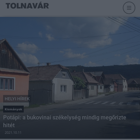
HELYI HÍREK
Kismányok
Potápi: a bukovinai székelység mindig megőrizte
hitét
2021.10.11