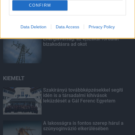
Szakirányú továbbképzésekkel segíti
CONFIRM
idén is a társadalmi kihívások
leküzdését a Gál Ferenc Egyetem
Data Deletion
Data Access
Privacy Policy
Energiaválság: az éjszakai fordulat
bizakodásra ad okot
KIEMELT
Szakirányú továbbképzésekkel segíti
idén is a társadalmi kihívások
leküzdését a Gál Ferenc Egyetem
A lakosságra is fontos szerep hárul a
szúnyoginvázió elkerülésében