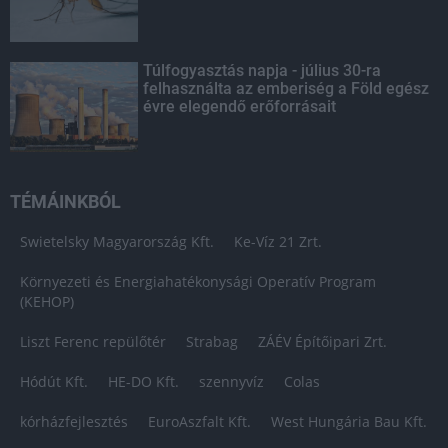
Túlfogyasztás napja - július 30-ra
felhasználta az emberiség a Föld egész
évre elegendő erőforrásait
TÉMÁINKBÓL
Swietelsky Magyarország Kft.
Ke-Víz 21 Zrt.
Környezeti és Energiahatékonysági Operatív Program
(KEHOP)
Liszt Ferenc repülőtér
Strabag
ZÁÉV Építőipari Zrt.
Hódút Kft.
HE-DO Kft.
szennyvíz
Colas
kórházfejlesztés
EuroAszfalt Kft.
West Hungária Bau Kft.