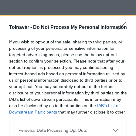
HÍRLEVÉL
Tolnavár -
Do Not Process My Personal Information
Név
If you wish to opt-out of the sale, sharing to third parties, or
processing of your personal or sensitive information for
targeted advertising by us, please use the below opt-out
E-mail cím
section to confirm your selection. Please note that after your
opt-out request is processed you may continue seeing
interest-based ads based on personal information utilized by
Feliratkozom a hírlevélre és elfogadom az
adatvédelmi
us or personal information disclosed to third parties prior to
szabályzatot!
your opt-out. You may separately opt-out of the further
disclosure of your personal information by third parties on the
FELIRATKOZÁS
IAB’s list of downstream participants. This information may
also be disclosed by us to third parties on the
IAB’s List of
Downstream Participants
that may further disclose it to other
third parties.
LEGFRISSEBB
Please note that this website/app uses one or more Google
Personal Data Processing Opt Outs
services and may gather and store information including but