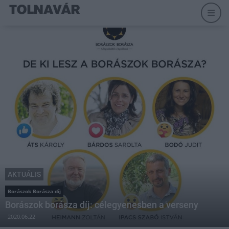
AKTUÁLIS
Borászok Borásza díj
Borászok borásza díj: célegyenesben a verseny
2020.06.22