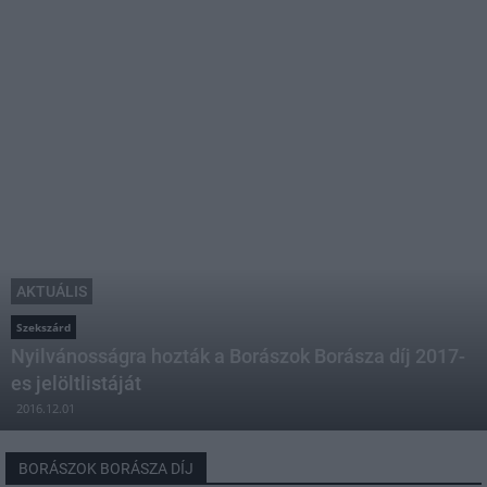
AKTUÁLIS
Szekszárd
Nyilvánosságra hozták a Borászok Borásza díj 2017-
es jelöltlistáját
2016.12.01
BORÁSZOK BORÁSZA DÍJ