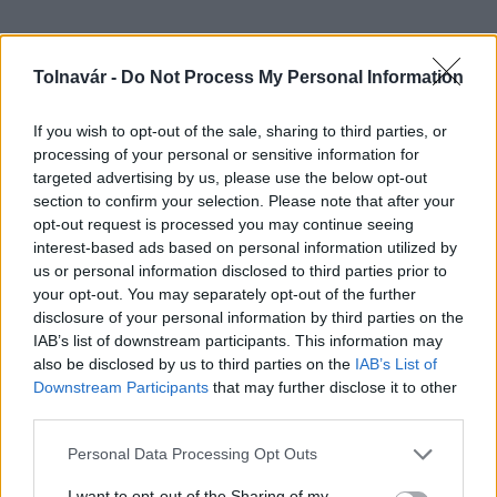
Tolnavár -
Do Not Process My Personal Information
HÍRLEVÉL
If you wish to opt-out of the sale, sharing to third parties, or
Név
processing of your personal or sensitive information for
targeted advertising by us, please use the below opt-out
section to confirm your selection. Please note that after your
E-mail cím
opt-out request is processed you may continue seeing
interest-based ads based on personal information utilized by
us or personal information disclosed to third parties prior to
Feliratkozom a hírlevélre és elfogadom az
adatvédelmi
your opt-out. You may separately opt-out of the further
szabályzatot!
disclosure of your personal information by third parties on the
IAB’s list of downstream participants. This information may
FELIRATKOZÁS
also be disclosed by us to third parties on the
IAB’s List of
Downstream Participants
that may further disclose it to other
third parties.
Please note that this website/app uses one or more Google
Personal Data Processing Opt Outs
LEGFRISSEBB
services and may gather and store information including but
not limited to your visit or usage behaviour. You may click to
I want to opt-out of the Sharing of my