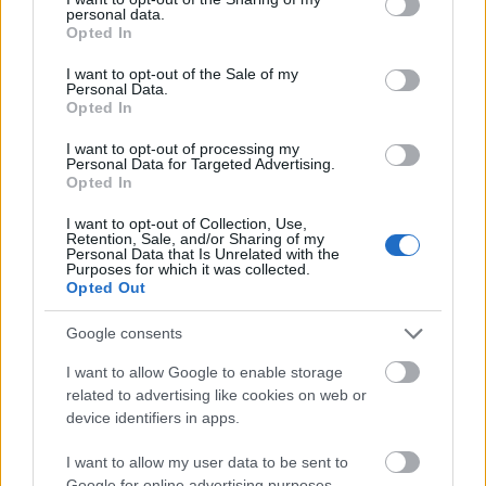
Országos hírek
personal data.
grant or deny consent to Google and its third-party tags to
Opted In
MEGÉRKEZETT AZ ESŐ A DUNA
use your data for below specified purposes in below Google
VÍZGYŰJTŐJÉRE
consent section.
I want to opt-out of the Sale of my
Personal Data.
Opted In
Országos hírek
I want to opt-out of processing my
Personal Data for Targeted Advertising.
KECSKEMÉTEN IS SZAKIRÁNYÚ
Opted In
TOVÁBBKÉPZÉSEKKEL ERŐSÍT A GÁL FERENC
EGYETEM
I want to opt-out of Collection, Use,
Retention, Sale, and/or Sharing of my
Personal Data that Is Unrelated with the
Purposes for which it was collected.
Országos hírek
Opted Out
A lakosságra is fontos szerep hárul a
szúnyoginvázió elkerülésében
Google consents
I want to allow Google to enable storage
related to advertising like cookies on web or
Országos hírek
device identifiers in apps.
TÚLFOGYASZTÁS NAPJA - JÚLIUS 30-RA
FELHASZNÁLTA AZ EMBERISÉG A FÖLD EGÉSZ
I want to allow my user data to be sent to
ÉVRE ELEGENDŐ ERŐFORRÁSAIT
Google for online advertising purposes.