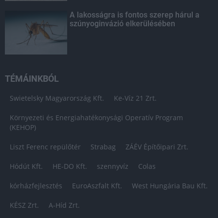
A lakosságra is fontos szerep hárul a
szúnyoginvázió elkerülésében
TÉMÁINKBÓL
Swietelsky Magyarország Kft.
Ke-Víz 21 Zrt.
Környezeti és Energiahatékonysági Operatív Program
(KEHOP)
Liszt Ferenc repülőtér
Strabag
ZÁÉV Építőipari Zrt.
Hódút Kft.
HE-DO Kft.
szennyvíz
Colas
kórházfejlesztés
EuroAszfalt Kft.
West Hungária Bau Kft.
KÉSZ Zrt.
A-Híd Zrt.