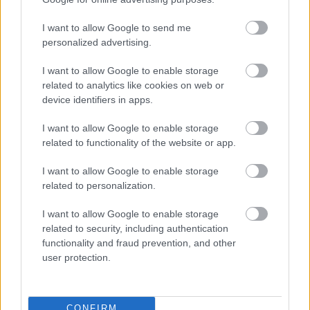
I want to allow Google to send me
HIRDETÉS
personalized advertising.
I want to allow Google to enable storage
HIRDETÉS
related to analytics like cookies on web or
device identifiers in apps.
I want to allow Google to enable storage
HIRDETÉS
related to functionality of the website or app.
I want to allow Google to enable storage
related to personalization.
LEGOLVASOTTABB
I want to allow Google to enable storage
Energiatakarékosság: estétől
related to security, including authentication
a paksi második blokk 3-as turbinája is
functionality and fraud prevention, and other
termelni fog
user protection.
Nem az üres, hanem az okosan működő
épület energiatakarékos
CONFIRM