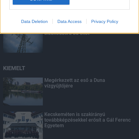
Data Deletion
Data Access
Privacy Policy
Energiaválság: az éjszakai fordulat
bizakodásra ad okot
KIEMELT
Megérkezett az eső a Duna
vízgyűjtőjére
Kecskeméten is szakirányú
továbbképzésekkel erősít a Gál Ferenc
Egyetem