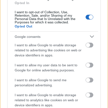
Opted In
Beindult az őszibarackszezon, szeptemberig élvezhetjük
A világon évente mintegy 25 millió tonna őszibarack terem, Kína
I want to opt-out of Collection, Use,
- csaknem 17 millió tonnával - messze a legnagyobb termelő.
Retention, Sale, and/or Sharing of my
Personal Data that Is Unrelated with the
Purposes for which it was collected.
Opted Out
HIRDETÉS
Google consents
I want to allow Google to enable storage
HIRDETÉS
related to advertising like cookies on web or
device identifiers in apps.
HIRDETÉS
I want to allow my user data to be sent to
Google for online advertising purposes.
I want to allow Google to send me
LEGOLVASOTTABB
personalized advertising.
A hőségben is védik a növényzetet
I want to allow Google to enable storage
Pakson
related to analytics like cookies on web or
device identifiers in apps.