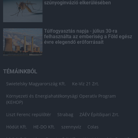
szúnyoginvázió elkerülésében
Túlfogyasztás napja - július 30-ra
felhasználta az emberiség a Föld egész
évre elegendő erőforrásait
TÉMÁINKBÓL
Swietelsky Magyarország Kft.
Ke-Víz 21 Zrt.
Környezeti és Energiahatékonysági Operatív Program
(KEHOP)
Liszt Ferenc repülőtér
Strabag
ZÁÉV Építőipari Zrt.
Hódút Kft.
HE-DO Kft.
szennyvíz
Colas