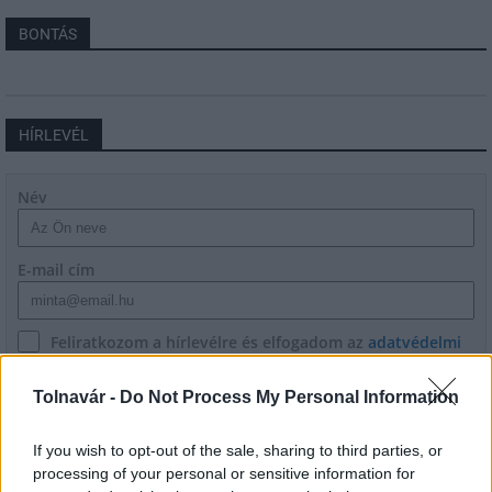
BONTÁS
HÍRLEVÉL
Név
E-mail cím
Feliratkozom a hírlevélre és elfogadom az
adatvédelmi
szabályzatot!
Tolnavár -
Do Not Process My Personal Information
FELIRATKOZÁS
If you wish to opt-out of the sale, sharing to third parties, or
processing of your personal or sensitive information for