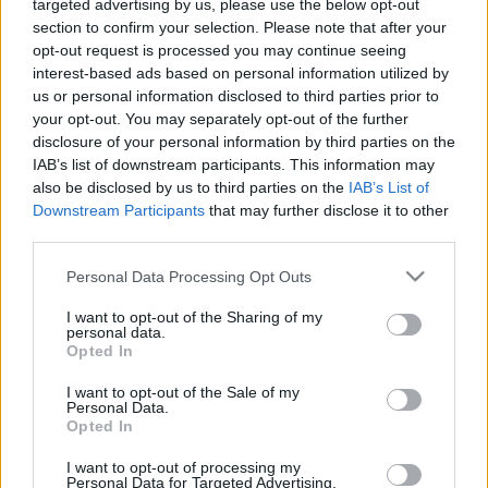
targeted advertising by us, please use the below opt-out
LEGFRISSEBB
section to confirm your selection. Please note that after your
opt-out request is processed you may continue seeing
Országos hírek
interest-based ads based on personal information utilized by
Kecskeméten is szakirányú továbbképzésekkel erősít a Gál
us or personal information disclosed to third parties prior to
Ferenc Egyetem
your opt-out. You may separately opt-out of the further
Kiemelt fontosságú a Gál Ferenc Egyetem számára a jövőbe
disclosure of your personal information by third parties on the
mutató szakmai felkészültség átadása, a folyamatos szakmai
IAB’s list of downstream participants. This information may
fejlődés támogatása.
also be disclosed by us to third parties on the
IAB’s List of
Downstream Participants
that may further disclose it to other
third parties.
Országos hírek
A LAKOSSÁGRA IS FONTOS SZEREP HÁRUL A
Please note that this website/app uses one or more Google
Personal Data Processing Opt Outs
SZÚNYOGINVÁZIÓ ELKERÜLÉSÉBEN
services and may gather and store information including but
not limited to your visit or usage behaviour. You may click to
I want to opt-out of the Sharing of my
personal data.
grant or deny consent to Google and its third-party tags to
Országos hírek
Opted In
use your data for below specified purposes in below Google
TÚLFOGYASZTÁS NAPJA - JÚLIUS 30-RA
consent section.
I want to opt-out of the Sale of my
FELHASZNÁLTA AZ EMBERISÉG A FÖLD EGÉSZ
Personal Data.
ÉVRE ELEGENDŐ ERŐFORRÁSAIT
Opted In
I want to opt-out of processing my
Helyi hírek
Personal Data for Targeted Advertising.