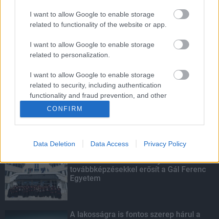
I want to allow Google to enable storage
Parfümöt és élelmiszert rejtett a
related to functionality of the website or app.
táskájába két lány Szekszárdon
I want to allow Google to enable storage
related to personalization.
I want to allow Google to enable storage
Több mint 40 helyszínen dolgozik
related to security, including authentication
fennakadás nélkül a Híd-csoport
functionality and fraud prevention, and other
user protection.
CONFIRM
KIEMELT
Data Deletion
Data Access
Privacy Policy
Kecskeméten is szakirányú
továbbképzésekkel erősít a Gál Ferenc
Egyetem
A lakosságra is fontos szerep hárul a