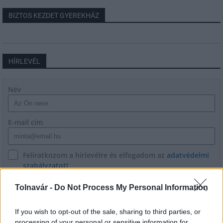
BIZTOS KEZDET GYEREKHÁZ
HÍRLEVÉL
Név
E-mail cím
Feliratkozom a hírlevélre és elfogadom az
adatvédelmi
szabályzatot!
FELIRATKOZÁS
Tolnavár -
Do Not Process My Personal Information
If you wish to opt-out of the sale, sharing to third parties, or
processing of your personal or sensitive information for