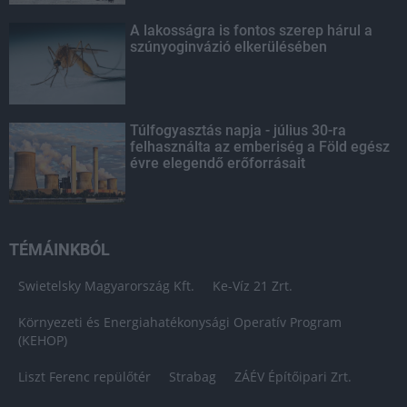
A lakosságra is fontos szerep hárul a
szúnyoginvázió elkerülésében
Túlfogyasztás napja - július 30-ra
felhasználta az emberiség a Föld egész
évre elegendő erőforrásait
TÉMÁINKBÓL
Swietelsky Magyarország Kft.
Ke-Víz 21 Zrt.
Környezeti és Energiahatékonysági Operatív Program
(KEHOP)
Liszt Ferenc repülőtér
Strabag
ZÁÉV Építőipari Zrt.