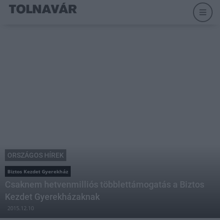
ORSZÁGOS HÍREK
Biztos Kezdet Gyerekház
Csaknem hetvenmilliós többlettámogatás a Biztos
Kezdet Gyerekházaknak
2015.12.10