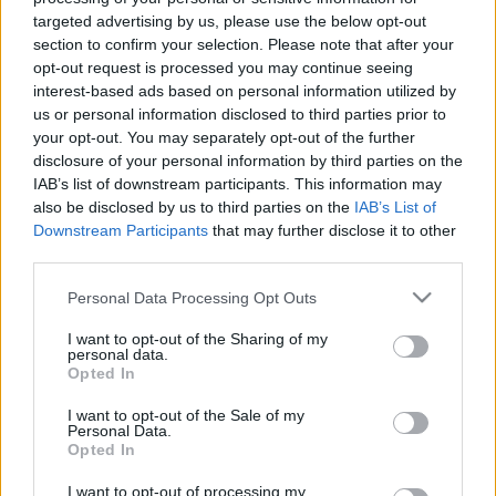
LEGFRISSEBB
targeted advertising by us, please use the below opt-out
section to confirm your selection. Please note that after your
Országos hírek
opt-out request is processed you may continue seeing
Kecskeméten is szakirányú
interest-based ads based on personal information utilized by
továbbképzésekkel erősít a Gál Ferenc
us or personal information disclosed to third parties prior to
Egyetem
your opt-out. You may separately opt-out of the further
disclosure of your personal information by third parties on the
IAB’s list of downstream participants. This information may
Országos hírek
also be disclosed by us to third parties on the
IAB’s List of
A LAKOSSÁGRA IS FONTOS SZEREP HÁRUL A
Downstream Participants
that may further disclose it to other
SZÚNYOGINVÁZIÓ ELKERÜLÉSÉBEN
third parties.
Please note that this website/app uses one or more Google
Personal Data Processing Opt Outs
Országos hírek
services and may gather and store information including but
not limited to your visit or usage behaviour. You may click to
I want to opt-out of the Sharing of my
Túlfogyasztás napja - július 30-ra felhasználta az
personal data.
emberiség a Föld egész évre elegendő erőforrásait
grant or deny consent to Google and its third-party tags to
Opted In
Ma van idén a túlfogyasztás világnapja: az emberiség eddigre
use your data for below specified purposes in below Google
használta fel mindazokat a természeti erőforrásokat, amelyeket
consent section.
I want to opt-out of the Sale of my
bolygónk egy év alatt képes megújítani. Ettől a naptól kezdve
Personal Data.
Opted In
ökológiai értelemben már „hitelből élünk” – hívta fel a figyelmet
közleményében a WWF Magyarország.
I want to opt-out of processing my