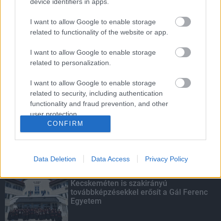
device identifiers in apps.
I want to allow Google to enable storage
related to functionality of the website or app.
Budapest-Pécs, Budapest-Szolnok:
I want to allow Google to enable storage
gyorsabb és biztonságosabb lett a vasút
related to personalization.
I want to allow Google to enable storage
related to security, including authentication
Száz programmal vár az idei Erdők Hete
functionality and fraud prevention, and other
user protection.
CONFIRM
Data Deletion
Data Access
Privacy Policy
KIEMELT
Kecskeméten is szakirányú
továbbképzésekkel erősít a Gál Ferenc
Egyetem