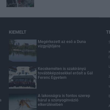
KIEMELT
T
Megérkezett az eső a Duna
vízgyűjtőjére
Kecskeméten is szakirányú
továbbképzésekkel erősít a Gál
Ferenc Egyetem
A lakosságra is fontos szerep
a
hárul a szúnyoginvázió
elkerülésében