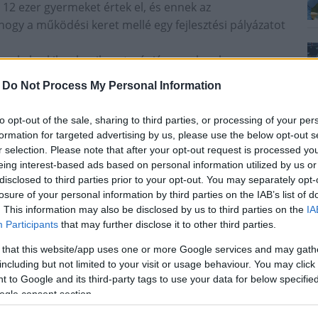
12 ezer gyermeket értek el, és ennek az
ogy a működési keret mellé egy fejlesztési pályázatot
erekek, akik valamilyen terápiára, szakemberre,
éget kapjanak, a pályázat eszközfejlesztési eleme pedig
-
Do Not Process My Personal Information
zolgáló eszközök - vagy a gyerekházakban a szülőket
anak. Ez a következő hetekben valósul meg - jegyezte
to opt-out of the sale, sharing to third parties, or processing of your per
formation for targeted advertising by us, please use the below opt-out s
s, a kormányzat célja, hogy a jelenlegi 112 gyerekház
r selection. Please note that after your opt-out request is processed y
n el a következő években. Ehhez 2,5 milliárd forintot
eing interest-based ads based on personal information utilized by us or
disclosed to third parties prior to your opt-out. You may separately opt-
szítő munkák befejeződtek, és várhatóan jövő év
losure of your personal information by third parties on the IAB’s list of
. This information may also be disclosed by us to third parties on the
IA
aknak a rendszerbe állításával, hosszú távon
Participants
that may further disclose it to other third parties.
 tudják érni a felzárkózáspolitika egyik kiemelt célját,
 that this website/app uses one or more Google services and may gath
 család és gyermek kapjon ezeken az intézményeken
including but not limited to your visit or usage behaviour. You may click 
 to Google and its third-party tags to use your data for below specifi
 Bizottságnak a sajtótájékoztatóval egy időben zajló
ogle consent section.
itkár arra hívta fel a figyelmet, ennek az egyik