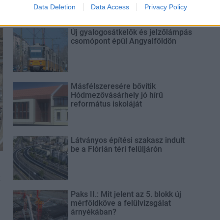
Data Deletion
Data Access
Privacy Policy
Új gyalogosátkelők és jelzőlámpás
csomópont épül Angyalföldön
Másfélszeresére bővítik
Hódmezővásárhely jó hírű
református iskoláját
Látványos építési szakasz indult
be a Flórián téri felüljárón
t
Paks II.: Mit jelent az 5. blokk új
mérföldköve a felülvizsgálat
árnyékában?