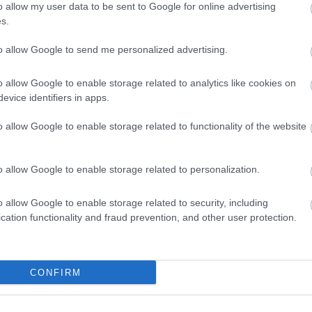
o allow my user data to be sent to Google for online advertising
s.
to allow Google to send me personalized advertising.
o allow Google to enable storage related to analytics like cookies on
evice identifiers in apps.
Országos hírek
o allow Google to enable storage related to functionality of the website
o allow Google to enable storage related to personalization.
o allow Google to enable storage related to security, including
cation functionality and fraud prevention, and other user protection.
s szakirányú
A lakosságra is fontos szerep
kkel erősít a Gál
hárul a szúnyoginvázió
em
elkerülésében
CONFIRM