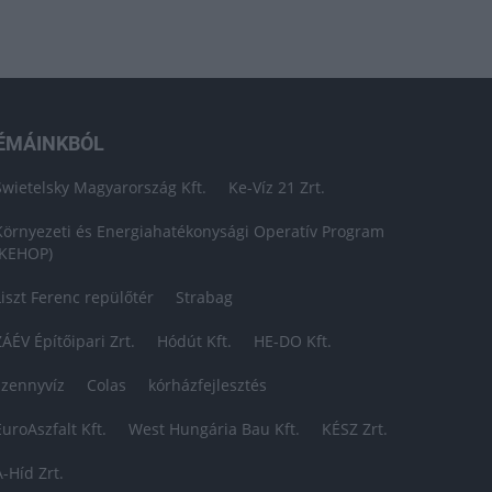
ÉMÁINKBÓL
Swietelsky Magyarország Kft.
Ke-Víz 21 Zrt.
Környezeti és Energiahatékonysági Operatív Program
(KEHOP)
Liszt Ferenc repülőtér
Strabag
ZÁÉV Építőipari Zrt.
Hódút Kft.
HE-DO Kft.
szennyvíz
Colas
kórházfejlesztés
EuroAszfalt Kft.
West Hungária Bau Kft.
KÉSZ Zrt.
A-Híd Zrt.