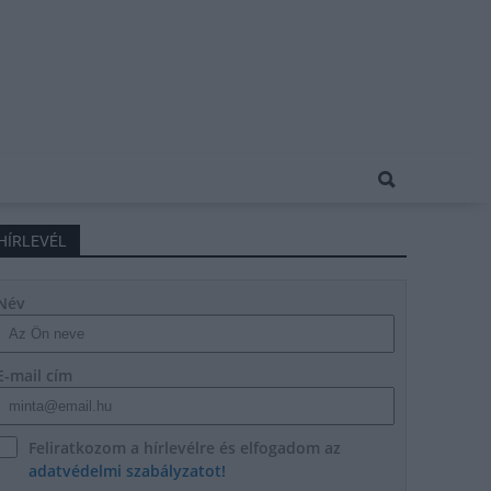
HÍRLEVÉL
Név
E-mail cím
Feliratkozom a hírlevélre és elfogadom az
adatvédelmi szabályzatot!