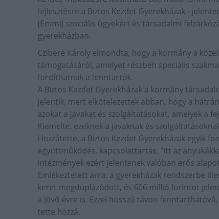
fejlesztésre a Biztos Kezdet Gyerekházak - jelen
(Emmi) szociális ügyekért és társadalmi felzárkóz
gyerekházban.
Czibere Károly elmondta, hogy a kormány a közelm
támogatásáról, amelyet részben speciális szakmai
fordíthatnak a fenntartók.
A Biztos Kezdet Gyerekházak a kormány társadalom
jelentik, mert elkötelezettek abban, hogy a hát
azokat a javakat és szolgáltatásokat, amelyek a fej
Kiemelte: ezeknek a javaknak és szolgáltatásoknak 
Hozzátette, a Biztos Kezdet Gyerekházak egyik fon
együttműködés, kapcsolattartás, "itt az anyukákka
intézmények ezért jelentenek valóban erős alapot,
Emlékeztetett arra: a gyerekházak rendszerbe il
keret megduplázódott, és 606 millió forintot jel
a jövő évre is. Ezzel hosszú távon fenntarthatóvá
tette hozzá.