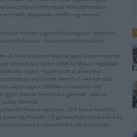
tette be az Emberi Erőforrások Minisztériumának
ásért felelős államtitkára hétfőn egy monori
últban döntött a gyerekházak egyszeri fejlesztési
 szolgáltatásokra, részben eszközfejlesztésre
- és felzárkózáspolitikájának egyik központi elemét
rányos helyzetű gyermekek minél korábban megkapják
lődésüket segítik - fogalmazott az államtitkár.
a biztosítása különösen jelentős 3 éves kor alatt.
tos sajátossága a szülőkkel, a családdal való
l együtt kapnak fejlesztést a gyerekek", ezek az
 biztos kezdetet.
lesztése 2014-ben megtörtént, 2015-ben a működési
ent a jelenleg működő 112 gyermekház számára erre és
, kiszámíthatóvá és tervezhetővé vált a működés -