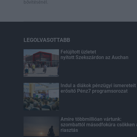
bővítésénél.
LEGOLVASOTTABB
Felújított üzletet
nyitott Szekszárdon az Auchan
Indul a diákok pénzügyi ismereteit
erősítő Pénz7 programsorozat
Amire többmillióan vártunk:
szombattól másodfokúra csökken 
riasztás