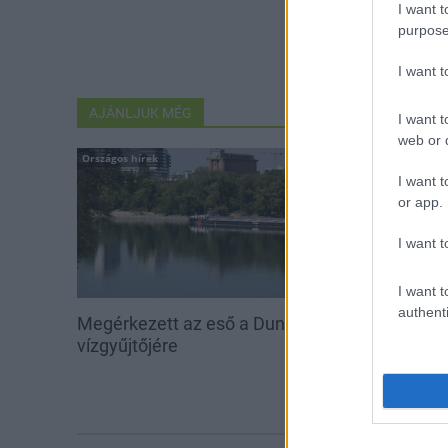
I want t
purpose
I want 
AJÁNLJUK MÉG
I want t
web or d
Országos hírek
Országos hírek
I want t
or app.
I want t
I want t
authenti
Megérkezett az eső a Duna
Kecskeméten i
vízgyűjtőjére
továbbképzése
Ferenc Egyet