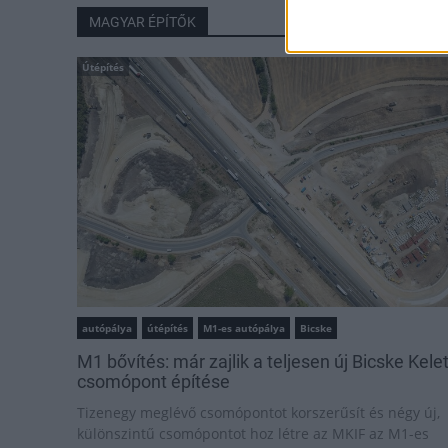
MAGYAR ÉPÍTŐK
Útépítés
autópálya
útépítés
M1-es autópálya
Bicske
M1 bővítés: már zajlik a teljesen új Bicske Kele
csomópont építése
Tizenegy meglévő csomópontot korszerűsít és négy új,
különszintű csomópontot hoz létre az MKIF az M1-es