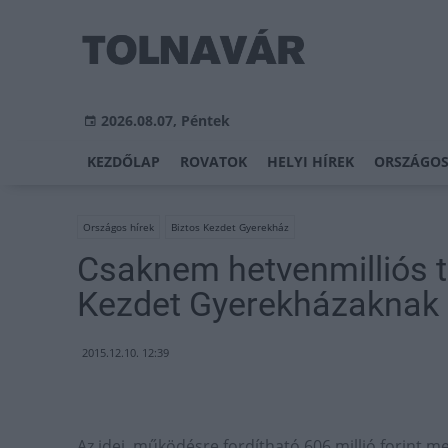
2026.08.07, Péntek
KEZDŐLAP
ROVATOK
HELYI HÍREK
ORSZÁGOS
Országos hírek
Biztos Kezdet Gyerekház
Csaknem hetvenmilliós t
Kezdet Gyerekházaknak
2015.12.10. 12:39
Az idei, működésre fordítható 606 millió forint me