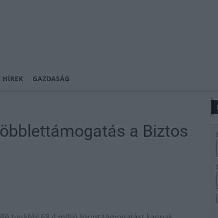
 HÍREK
GAZDASÁG
öbblettámogatás a Biztos
llé további 68,4 millió forint támogatást kapnak