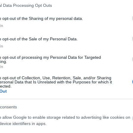
ek felzárkózási programját. Kiemelte: az ilyen
l Data Processing Opt Outs
ogramok, elvégzik a szükséges korrekciókat, és az új
o opt-out of the Sharing of my personal data.
In
o opt-out of the Sale of my Personal Data.
In
to opt-out of processing my Personal Data for Targeted
ing.
In
o opt-out of Collection, Use, Retention, Sale, and/or Sharing
ersonal Data that Is Unrelated with the Purposes for which it
lected.
Out
consents
o allow Google to enable storage related to advertising like cookies on
evice identifiers in apps.