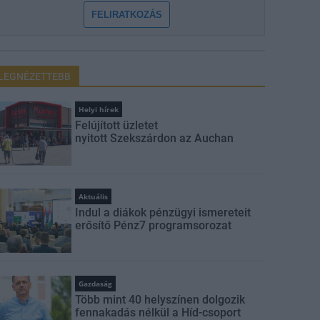
FELIRATKOZÁS
LEGNÉZETTEBB
Helyi hírek
Felújított üzletet
nyitott Szekszárdon az Auchan
Aktuális
Indul a diákok pénzügyi ismereteit
erősítő Pénz7 programsorozat
Gazdaság
Több mint 40 helyszínen dolgozik
fennakadás nélkül a Híd-csoport