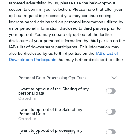
LEGFRISSEBB
targeted advertising by us, please use the below opt-out
section to confirm your selection. Please note that after your
opt-out request is processed you may continue seeing
interest-based ads based on personal information utilized by
Országos hírek
us or personal information disclosed to third parties prior to
MEGÉRKEZETT AZ ESŐ A DUNA VÍZGYŰJTŐJÉRE
your opt-out. You may separately opt-out of the further
disclosure of your personal information by third parties on the
IAB’s list of downstream participants. This information may
Országos hírek
also be disclosed by us to third parties on the
IAB’s List of
Kecskeméten is szakirányú továbbképzésekkel erősít a Gál
Downstream Participants
that may further disclose it to other
Ferenc Egyetem
third parties.
Kiemelt fontosságú a Gál Ferenc Egyetem számára a jövőbe
mutató szakmai felkészültség átadása, a folyamatos szakmai
Please note that this website/app uses one or more Google
Personal Data Processing Opt Outs
fejlődés támogatása.
services and may gather and store information including but
not limited to your visit or usage behaviour. You may click to
I want to opt-out of the Sharing of my
personal data.
grant or deny consent to Google and its third-party tags to
Országos hírek
Opted In
use your data for below specified purposes in below Google
A lakosságra is fontos szerep hárul a
szúnyoginvázió elkerülésében
consent section.
I want to opt-out of the Sale of my
Personal Data.
Opted In
I want to opt-out of processing my