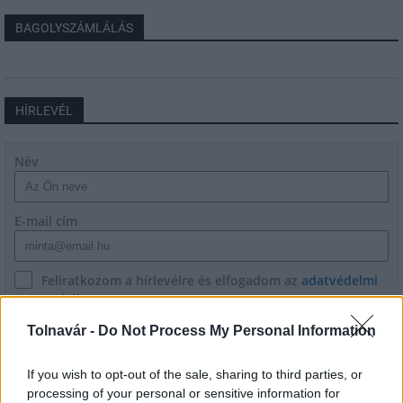
BAGOLYSZÁMLÁLÁS
HÍRLEVÉL
Név
E-mail cím
Feliratkozom a hírlevélre és elfogadom az
adatvédelmi
szabályzatot!
Tolnavár -
Do Not Process My Personal Information
FELIRATKOZÁS
If you wish to opt-out of the sale, sharing to third parties, or
processing of your personal or sensitive information for