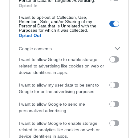
Personal Data for Targeted Advertising.
Országos hírek
Opted In
TÚLFOGYASZTÁS NAPJA - JÚLIUS 30-RA
I want to opt-out of Collection, Use,
FELHASZNÁLTA AZ EMBERISÉG A FÖLD EGÉSZ
Retention, Sale, and/or Sharing of my
ÉVRE ELEGENDŐ ERŐFORRÁSAIT
Personal Data that Is Unrelated with the
Purposes for which it was collected.
Opted Out
HIRDETÉS
Google consents
I want to allow Google to enable storage
HIRDETÉS
related to advertising like cookies on web or
device identifiers in apps.
HIRDETÉS
I want to allow my user data to be sent to
Google for online advertising purposes.
I want to allow Google to send me
personalized advertising.
LEGOLVASOTTABB
I want to allow Google to enable storage
Indul a diákok pénzügyi ismereteit
erősítő Pénz7 programsorozat
related to analytics like cookies on web or
device identifiers in apps.