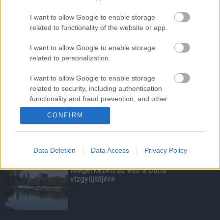
I want to allow Google to enable storage
related to functionality of the website or app.
Budapest-Pécs, Budapest-Szolnok:
gyorsabb és biztonságosabb lett a vasút
I want to allow Google to enable storage
related to personalization.
I want to allow Google to enable storage
Több mint 40 helyszínen dolgozik
related to security, including authentication
fennakadás nélkül a Híd-csoport
functionality and fraud prevention, and other
user protection.
CONFIRM
KIEMELT
Data Deletion
Data Access
Privacy Policy
Megérkezett az eső a Duna
vízgyűjtőjére