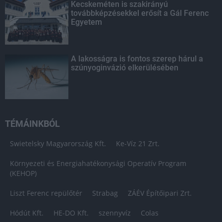
Kecskeméten is szakirányú
továbbképzésekkel erősít a Gál Ferenc
Egyetem
A lakosságra is fontos szerep hárul a
szúnyoginvázió elkerülésében
TÉMÁINKBÓL
Swietelsky Magyarország Kft.
Ke-Víz 21 Zrt.
Környezeti és Energiahatékonysági Operatív Program
(KEHOP)
Liszt Ferenc repülőtér
Strabag
ZÁÉV Építőipari Zrt.
Hódút Kft.
HE-DO Kft.
szennyvíz
Colas