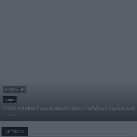
AKTUÁLIS
Mabisz
Csak minden tizedik autós váltott kötelező biztosítást
2018.02.27
AUTÓSOK