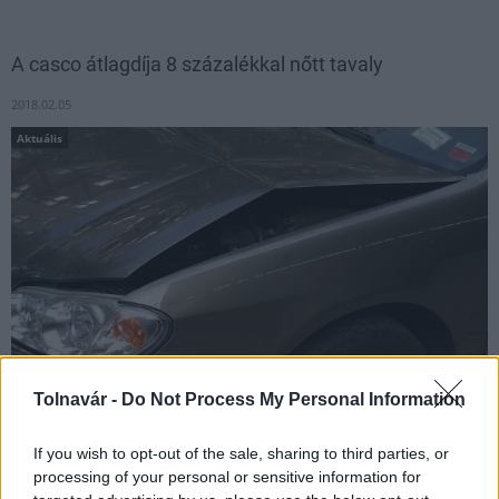
A casco átlagdíja 8 százalékkal nőtt tavaly
2018.02.05
Aktuális
Tolnavár -
Do Not Process My Personal Information
A magyar autósok átlagosan 84 400 forintért kötöttek teljes körű
If you wish to opt-out of the sale, sharing to third parties, or
casco biztosítást tavaly, ez 8,2 százalékos emelkedés 2016-hoz
processing of your personal or sensitive information for
viszonyítva - közölte a Netrisk.hu online alkuszcég az MTI-vel a