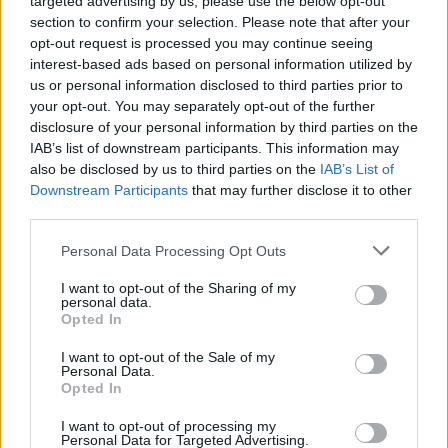
targeted advertising by us, please use the below opt-out
saját adatbázisa alapján.
section to confirm your selection. Please note that after your
opt-out request is processed you may continue seeing
interest-based ads based on personal information utilized by
1
us or personal information disclosed to third parties prior to
your opt-out. You may separately opt-out of the further
disclosure of your personal information by third parties on the
IAB’s list of downstream participants. This information may
HÍRLEVÉL
also be disclosed by us to third parties on the
IAB’s List of
Downstream Participants
that may further disclose it to other
third parties.
Név
Please note that this website/app uses one or more Google
Personal Data Processing Opt Outs
services and may gather and store information including but
E-mail cím
not limited to your visit or usage behaviour. You may click to
I want to opt-out of the Sharing of my
personal data.
grant or deny consent to Google and its third-party tags to
Opted In
use your data for below specified purposes in below Google
Feliratkozom a hírlevélre és elfogadom az
adatvédelmi
consent section.
I want to opt-out of the Sale of my
szabályzatot!
Personal Data.
Opted In
FELIRATKOZÁS
I want to opt-out of processing my
Personal Data for Targeted Advertising.