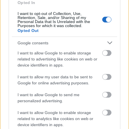
Opted In
LEGFRISSEBB
I want to opt-out of Collection, Use,
Retention, Sale, and/or Sharing of my
Personal Data that Is Unrelated with the
Purposes for which it was collected.
Országos hírek
Opted Out
MEGÉRKEZETT AZ ESŐ A DUNA
VÍZGYŰJTŐJÉRE
Google consents
I want to allow Google to enable storage
Országos hírek
related to advertising like cookies on web or
Kecskeméten is szakirányú
device identifiers in apps.
továbbképzésekkel erősít a Gál Ferenc
Egyetem
I want to allow my user data to be sent to
Google for online advertising purposes.
Országos hírek
I want to allow Google to send me
A LAKOSSÁGRA IS FONTOS SZEREP HÁRUL A
personalized advertising.
SZÚNYOGINVÁZIÓ ELKERÜLÉSÉBEN
I want to allow Google to enable storage
related to analytics like cookies on web or
Országos hírek
device identifiers in apps.