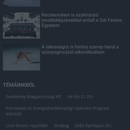
Kecskeméten is szakirányú
továbbképzésekkel erősít a Gál Ferenc
Egyetem
A lakosságra is fontos szerep hárul a
szúnyoginvázió elkerülésében
TÉMÁINKBÓL
Swietelsky Magyarország Kft.
Ke-Víz 21 Zrt.
Környezeti és Energiahatékonysági Operatív Program
(KEHOP)
Liszt Ferenc repülőtér
Strabag
ZÁÉV Építőipari Zrt.