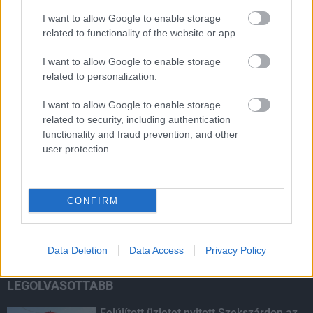
Túlfogyasztás napja - július 30-ra felhasználta az
emberiség a Föld egész évre elegendő erőforrásait
I want to allow Google to enable storage
Ma van idén a túlfogyasztás világnapja: az emberiség eddigre
related to functionality of the website or app.
használta fel mindazokat a természeti erőforrásokat, amelyeket
bolygónk egy év alatt képes megújítani. Ettől a naptól kezdve
I want to allow Google to enable storage
ökológiai értelemben már „hitelből élünk” – hívta fel a figyelmet
related to personalization.
közleményében a WWF Magyarország.
I want to allow Google to enable storage
related to security, including authentication
HIRDETÉS
functionality and fraud prevention, and other
user protection.
HIRDETÉS
CONFIRM
HIRDETÉS
Data Deletion
Data Access
Privacy Policy
LEGOLVASOTTABB
Felújított üzletet nyitott Szekszárdon az