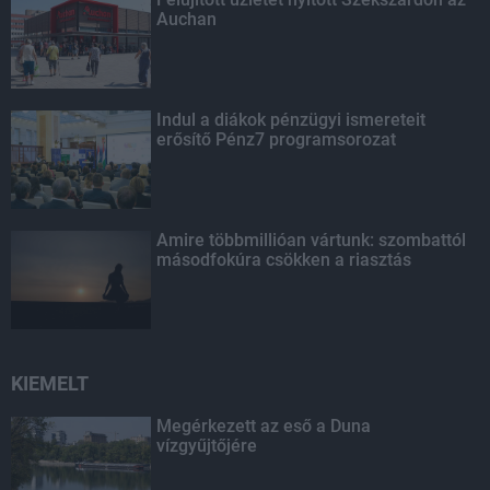
Auchan
Indul a diákok pénzügyi ismereteit
erősítő Pénz7 programsorozat
Amire többmillióan vártunk: szombattól
másodfokúra csökken a riasztás
KIEMELT
Megérkezett az eső a Duna
vízgyűjtőjére