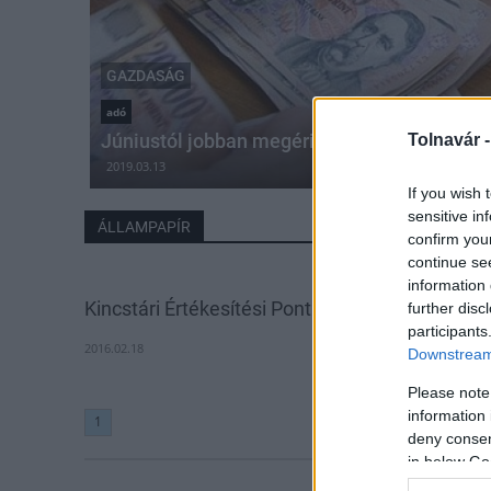
GAZDASÁG
adó
Júniustól jobban megéri állampapírt vásárol
Tolnavár 
2019.03.13
If you wish 
sensitive in
ÁLLAMPAPÍR
confirm you
continue se
information 
Kincstári Értékesítési Pont nyílt Pásztón
further disc
participants
2016.02.18
Downstream 
Please note
information 
1
deny consent
in below Go