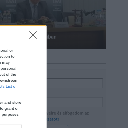
i pontot adtak Tamásiban
sonal or
ection to
HÍRLEVÉL
ou may
 personal
out of the
Név
 downstream
B’s List of
E-mail cím
er and store
to grant or
Feliratkozom a hírlevélre és elfogadom az
ed purposes
adatvédelmi szabályzatot!