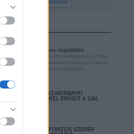
FELIRATKOZÁS
LEGFRISSEBB
rszágos hírek
egérkezett az eső a Duna vízgyűjtőjére
egérkezett a rég várt eső a Duna vízgyűjtőjére, a folyó
agyarországi szakaszán azonban továbbra is csak pár
entiméteres vízszintváltozások jellemzőek.
rszágos hírek
KECSKEMÉTEN IS SZAKIRÁNYÚ
TOVÁBBKÉPZÉSEKKEL ERŐSÍT A GÁL
FERENC EGYETEM
rszágos hírek
A LAKOSSÁGRA IS FONTOS SZEREP