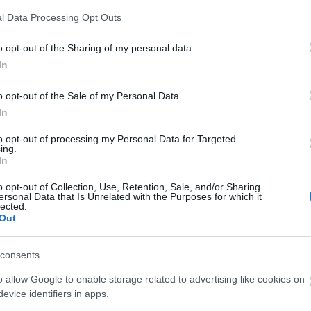
l Data Processing Opt Outs
o opt-out of the Sharing of my personal data.
In
o opt-out of the Sale of my Personal Data.
O
In
M
M
to opt-out of processing my Personal Data for Targeted
m
ing.
c
In
o opt-out of Collection, Use, Retention, Sale, and/or Sharing
ersonal Data that Is Unrelated with the Purposes for which it
O
lected.
Out
consents
o allow Google to enable storage related to advertising like cookies on
O
evice identifiers in apps.