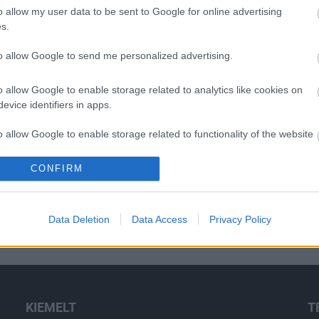
o allow my user data to be sent to Google for online advertising
s.
to allow Google to send me personalized advertising.
o allow Google to enable storage related to analytics like cookies on
evice identifiers in apps.
o allow Google to enable storage related to functionality of the website
CONFIRM
o allow Google to enable storage related to personalization.
o allow Google to enable storage related to security, including
Data Deletion
Data Access
Privacy Policy
cation functionality and fraud prevention, and other user protection.
KIEMELT
T