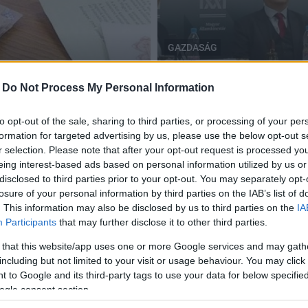
GAZDASÁG
Tolna megye
ni
Új állampapír-értékesítés
-
Do Not Process My Personal Information
2019.02.08
to opt-out of the sale, sharing to third parties, or processing of your per
formation for targeted advertising by us, please use the below opt-out s
r selection. Please note that after your opt-out request is processed y
eing interest-based ads based on personal information utilized by us or
disclosed to third parties prior to your opt-out. You may separately opt-
losure of your personal information by third parties on the IAB’s list of
. This information may also be disclosed by us to third parties on the
IA
Participants
that may further disclose it to other third parties.
 that this website/app uses one or more Google services and may gath
including but not limited to your visit or usage behaviour. You may click 
 to Google and its third-party tags to use your data for below specifi
ogle consent section.