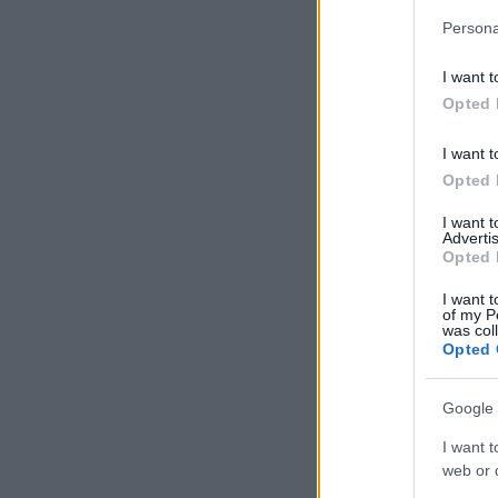
Persona
I want t
Opted 
I want t
Opted 
I want 
Advertis
Opted 
I want t
of my P
was col
Opted 
Google 
I want t
web or d