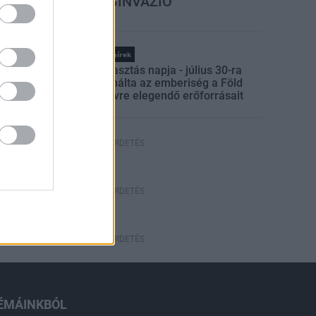
HÁRUL A SZÚNYOGINVÁZIÓ
ELKERÜLÉSÉBEN
Országos hírek
Túlfogyasztás napja - július 30-ra
felhasználta az emberiség a Föld
egész évre elegendő erőforrásait
HIRDETÉS
HIRDETÉS
HIRDETÉS
ÉMÁINKBÓL