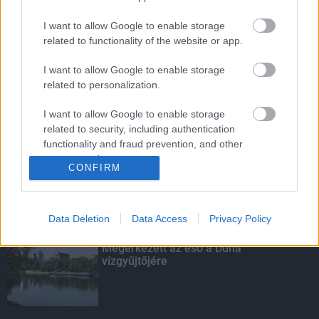
I want to allow Google to enable storage
related to functionality of the website or app.
Budapest-Pécs, Budapest-Szolnok:
gyorsabb és biztonságosabb lett a vasút
I want to allow Google to enable storage
related to personalization.
I want to allow Google to enable storage
Több mint 40 helyszínen dolgozik
related to security, including authentication
fennakadás nélkül a Híd-csoport
functionality and fraud prevention, and other
user protection.
CONFIRM
Data Deletion
Data Access
Privacy Policy
KIEMELT
Megérkezett az eső a Duna
vízgyűjtőjére