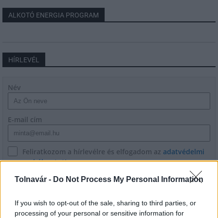
ALKOTÓ ENERGIA PROGRAM
HÍRLEVÉL
Név
E-mail cím
Feliratkozom a hírlevélre és elfogadom az
adatvédelmi
szabályzatot!
Tolnavár -
Do Not Process My Personal Information
FELIRATKOZÁS
If you wish to opt-out of the sale, sharing to third parties, or
processing of your personal or sensitive information for