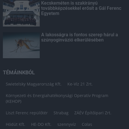
Kecskeméten is szakirányú
továbbképzésekkel erősít a Gál Ferenc
Egyetem
A lakosságra is fontos szerep hárul a
szúnyoginvázió elkerülésében
TÉMÁINKBÓL
Swietelsky Magyarország Kft.
Ke-Víz 21 Zrt.
Környezeti és Energiahatékonysági Operatív Program
(KEHOP)
Liszt Ferenc repülőtér
Strabag
ZÁÉV Építőipari Zrt.
Hódút Kft.
HE-DO Kft.
szennyvíz
Colas