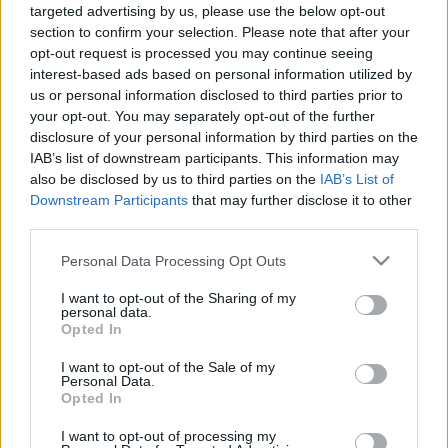
LEGFRISSEBB
targeted advertising by us, please use the below opt-out
section to confirm your selection. Please note that after your
opt-out request is processed you may continue seeing
Országos hírek
Duna
hőség
interest-based ads based on personal information utilized by
Megérkezett az eső a Duna
us or personal information disclosed to third parties prior to
vízgyűjtőjére
your opt-out. You may separately opt-out of the further
disclosure of your personal information by third parties on the
IAB’s list of downstream participants. This information may
also be disclosed by us to third parties on the
IAB’s List of
Országos hírek
Downstream Participants
that may further disclose it to other
Kecskeméten is szakirányú
third parties.
továbbképzésekkel erősít a Gál Ferenc
Egyetem
Please note that this website/app uses one or more Google
Personal Data Processing Opt Outs
services and may gather and store information including but
not limited to your visit or usage behaviour. You may click to
I want to opt-out of the Sharing of my
personal data.
grant or deny consent to Google and its third-party tags to
Opted In
Országos hírek
szúnyogirtás
szúnyog
use your data for below specified purposes in below Google
A lakosságra is fontos szerep hárul a
consent section.
I want to opt-out of the Sale of my
szúnyoginvázió elkerülésében
Personal Data.
Opted In
I want to opt-out of processing my