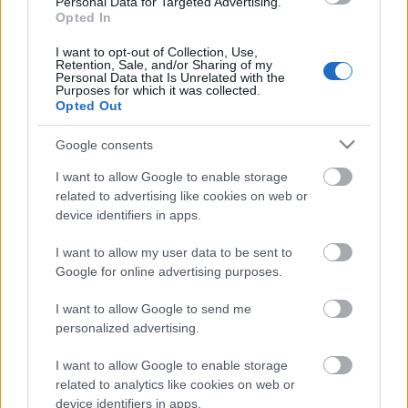
Personal Data for Targeted Advertising.
Országos hírek
Opted In
TÚLFOGYASZTÁS NAPJA - JÚLIUS 30-RA
FELHASZNÁLTA AZ EMBERISÉG A FÖLD EGÉSZ
I want to opt-out of Collection, Use,
Retention, Sale, and/or Sharing of my
ÉVRE ELEGENDŐ ERŐFORRÁSAIT
Personal Data that Is Unrelated with the
Purposes for which it was collected.
Opted Out
HIRDETÉS
Google consents
I want to allow Google to enable storage
HIRDETÉS
related to advertising like cookies on web or
device identifiers in apps.
HIRDETÉS
I want to allow my user data to be sent to
Google for online advertising purposes.
I want to allow Google to send me
personalized advertising.
LEGOLVASOTTABB
I want to allow Google to enable storage
Indul a diákok pénzügyi ismereteit
related to analytics like cookies on web or
erősítő Pénz7 programsorozat
device identifiers in apps.