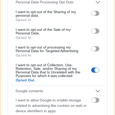
Please note that this website/app uses one or more Google
Personal Data Processing Opt Outs
services and may gather and store information including but
not limited to your visit or usage behaviour. You may click to
I want to opt-out of the Sharing of my
personal data.
grant or deny consent to Google and its third-party tags to
Opted In
use your data for below specified purposes in below Google
consent section.
I want to opt-out of the Sale of my
Personal Data.
Opted In
I want to opt-out of processing my
Personal Data for Targeted Advertising.
Opted In
I want to opt-out of Collection, Use,
Tata
műemlékfelújítás
műemlék
restaurálás
Retention, Sale, and/or Sharing of my
Personal Data that Is Unrelated with the
Történelmi táj, amelynek minden köve mesél –
Purposes for which it was collected.
megújul a tatai Angolkert
Opted Out
A projekt részeként megújulnak a területen található
Google consents
műemlékek, köztük a különleges Műromok, valamint a közeli
Várkanyarban álló Nepomuki Szent János híd és szobor is.
I want to allow Google to enable storage
related to advertising like cookies on web or
M1 bővítés: már zajlik a teljesen új
device identifiers in apps.