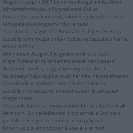
Magyarországon 2003-ban a munkaügyi minisztérium
háttérintézményén, a Fogyatékosok Esélye
Közalapítványon keresztül, különféle pályázati források
támogatásával program indult a hazai
"autistamajorságok" létrehozására és fejlesztésére. A
szociális farm mozgalomban tízéves tapasztalat áll tehát
rendelkezésre.
Már vannak elszigetelt jó gyakorlatok, a cél ezek
megerősítése és új kezdeményezések támogatása.
Beszámolt arról is, hogy alapítványuk miskolci
Baráthegyi Majorságába tavaly harminc helyről érkeztek
érdeklődők az egyhetes, intenzív (bentlakásos)
szociálisfarm-képzésre, amelyet az idén is terveznek
megrendezni.
A szociális farmokat európai uniós forrásokból tervezik
létrehozni. A vidékfejlesztési programnak a Szolidáris
gazdálkodás együttműködései című pályázati
konstrukciója kimondottan a szociális farmok