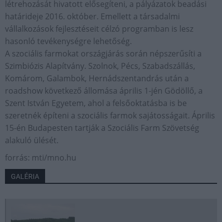
létrehozását hivatott elősegíteni, a pályázatok beadási
határideje 2016. október. Emellett a társadalmi
vállalkozások fejlesztéseit célzó programban is lesz
hasonló tevékenységre lehetőség.
A szociális farmokat országjárás során népszerűsíti a
Szimbiózis Alapítvány. Szolnok, Pécs, Szabadszállás,
Komárom, Galambok, Hernádszentandrás után a
roadshow következő állomása április 1-jén Gödöllő, a
Szent István Egyetem, ahol a felsőoktatásba is be
szeretnék építeni a szociális farmok sajátosságait. Április
15-én Budapesten tartják a Szociális Farm Szövetség
alakuló ülését.
forrás: mti/mno.hu
GALÉRIA