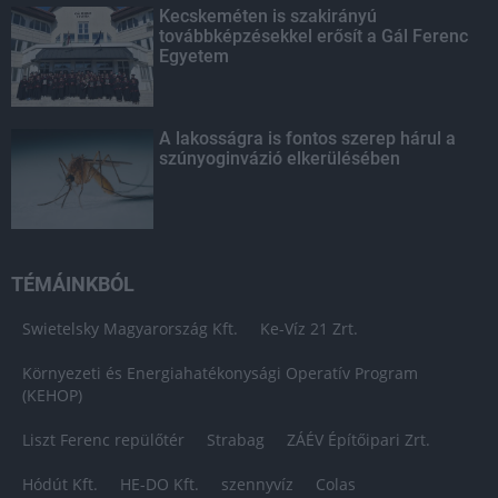
Kecskeméten is szakirányú
továbbképzésekkel erősít a Gál Ferenc
Egyetem
A lakosságra is fontos szerep hárul a
szúnyoginvázió elkerülésében
TÉMÁINKBÓL
Swietelsky Magyarország Kft.
Ke-Víz 21 Zrt.
Környezeti és Energiahatékonysági Operatív Program
(KEHOP)
Liszt Ferenc repülőtér
Strabag
ZÁÉV Építőipari Zrt.
Hódút Kft.
HE-DO Kft.
szennyvíz
Colas