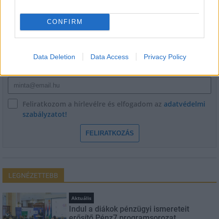
HÍRLEVÉL
CONFIRM
Név
Data Deletion
Data Access
Privacy Policy
E-mail cím
Feliratkozom a hírlevélre és elfogadom az
adatvédelmi
szabályzatot!
FELIRATKOZÁS
LEGNÉZETTEBB
Aktuális
Indul a diákok pénzügyi ismereteit
erősítő Pénz7 programsorozat