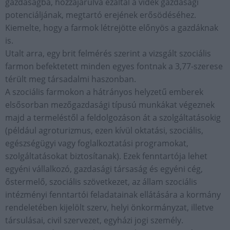
gazdaságba, hozzájárulva ezáltal a vidék gazdasági
potenciáljának, megtartó erejének erősödéséhez.
Kiemelte, hogy a farmok létrejötte előnyös a gazdáknak
is.
Utalt arra, egy brit felmérés szerint a vizsgált szociális
farmon befektetett minden egyes fontnak a 3,77-szerese
térült meg társadalmi haszonban.
A szociális farmokon a hátrányos helyzetű emberek
elsősorban mezőgazdasági típusú munkákat végeznek
majd a termeléstől a feldolgozáson át a szolgáltatásokig
(például agroturizmus, ezen kívül oktatási, szociális,
egészségügyi vagy foglalkoztatási programokat,
szolgáltatásokat biztosítanak). Ezek fenntartója lehet
egyéni vállalkozó, gazdasági társaság és egyéni cég,
őstermelő, szociális szövetkezet, az állam szociális
intézményi fenntartói feladatainak ellátására a kormány
rendeletében kijelölt szerv, helyi önkormányzat, illetve
társulásai, civil szervezet, egyházi jogi személy.