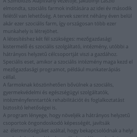
A Szimbiózis Alapítvány vezetője, Jakubinyi László
elmondta, szociális farmok indítására az idei év második
felétől van lehetőség. A tervek szerint néhány éven belül
akár ezer szociális farm, így országosan több ezer
munkahely is létrejöhet.
A létesítéshez két fél szükséges: mezőgazdasági
kistermelő és szociális szolgáltató, intézmény, utóbbi a
hátrányos helyzetű célcsoportját viszi a gazdához.
Speciális eset, amikor a szociális intézmény maga kezd el
mezőgazdasági programot, például munkaterápiás
céllal.
A farmoknak köszönhetően bővülnek a szociális,
gyermekvédelmi és egészségügyi szolgáltatók,
intézményfenntartók rehabilitációt és foglalkoztatást
biztosító lehetőségei is.
A program lényege, hogy növeljék a hátrányos helyzetű
csoportok öngondoskodó képességét, javítsák
az életminőségüket azáltal, hogy bekapcsolódnak a helyi