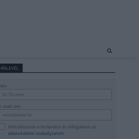
HÍRLEVÉL
Név
E-mail cím
Feliratkozom a hírlevélre és elfogadom az
adatvédelmi szabályzatot!