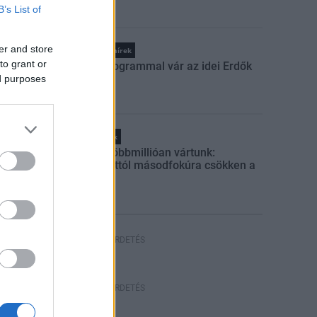
B’s List of
er and store
Országos hírek
to grant or
Száz programmal vár az idei Erdők
Hete
ed purposes
Helyi hírek
Amire többmillióan vártunk:
szombattól másodfokúra csökken a
riasztás
HIRDETÉS
HIRDETÉS