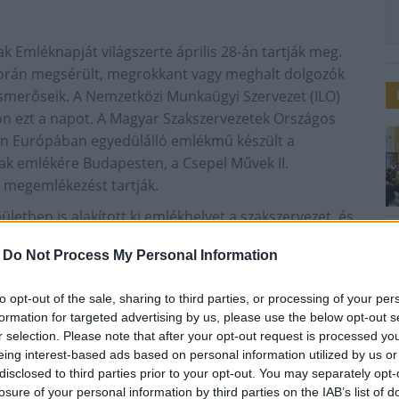
 Emléknapját világszerte április 28-án tartják meg.
rán megsérült, megrokkant vagy meghalt dolgozók
és ismerőseik. A Nemzetközi Munkaügyi Szervezet (ILO)
n ezt a napot. A Magyar Szakszervezetek Országos
n Európában egyedülálló emlékmű készült a
k emlékére Budapesten, a Csepel Művek II.
 megemlékezést tartják.
etben is alakított ki emlékhelyet a szakszervezet, és
ő napokban itt emlékeznek a Munkavédelem napján.
-
Do Not Process My Personal Information
 Emléknapja tiszteletére 2016. április 26-án került
 a Magyar Szakszervezeti Szövetség elnöke mondott
to opt-out of the sale, sharing to third parties, or processing of your per
 munkahelyi érdekképviseletek fontosságát.
formation for targeted advertising by us, please use the below opt-out s
s Önkormányzatát Dániel Zoltán alpolgármester és
r selection. Please note that after your opt-out request is processed y
eing interest-based ads based on personal information utilized by us or
lte.
disclosed to third parties prior to your opt-out. You may separately opt-
losure of your personal information by third parties on the IAB’s list of