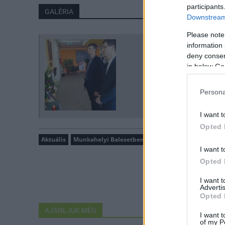
participants
GALÉRIA
Downstream 
Please note
information 
deny consent
in below Go
Persona
I want t
Opted 
Aktuális
Munkahelyi Balesetben Megsérültek és Elhunytak
I want t
Opted 
I want 
Advertis
Opted 
AJÁNLJUK MÉG
I want t
of my P