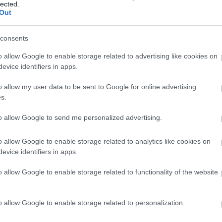
lected.
Aktuális
Out
consents
o allow Google to enable storage related to advertising like cookies on
evice identifiers in apps.
o allow my user data to be sent to Google for online advertising
és talán még
Az atomerőmű egyetlen
s.
en tartható az
hatása a környezetre, hogy a
Duna vizét némileg felmelegíti
to allow Google to send me personalized advertising.
o allow Google to enable storage related to analytics like cookies on
evice identifiers in apps.
o allow Google to enable storage related to functionality of the website
Új gyalogosátkelők és jelzőlámpás
csomópont épül Angyalföldön
o allow Google to enable storage related to personalization.