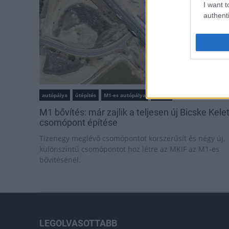
I want t
authenti
autópálya
útépítés
M1-es autópálya
Bicske
M1 bővítés: már zajlik a teljesen új Bicske Kele
csomópont építése
Tizenegy meglévő csomópontot korszerűsít és négy új,
különszintű csomópontot hoz létre az MKIF az M1-es
bővítésénél.
LEGOLVASOTTABB