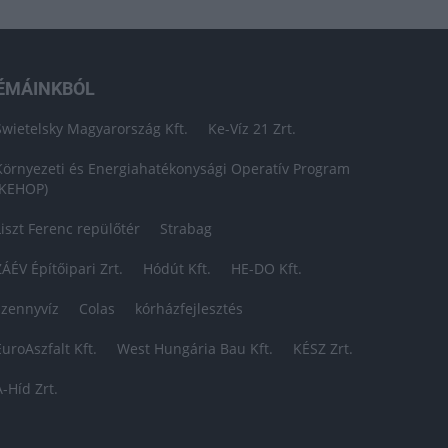
ÉMÁINKBÓL
Swietelsky Magyarország Kft.
Ke-Víz 21 Zrt.
Környezeti és Energiahatékonysági Operatív Program
(KEHOP)
Liszt Ferenc repülőtér
Strabag
ZÁÉV Építőipari Zrt.
Hódút Kft.
HE-DO Kft.
szennyvíz
Colas
kórházfejlesztés
EuroAszfalt Kft.
West Hungária Bau Kft.
KÉSZ Zrt.
A-Híd Zrt.