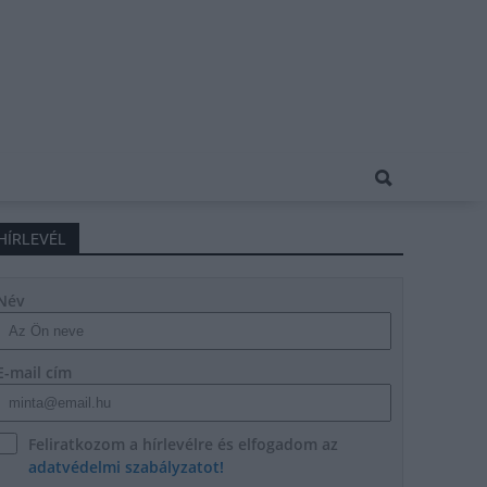
HÍRLEVÉL
Név
E-mail cím
Feliratkozom a hírlevélre és elfogadom az
adatvédelmi szabályzatot!