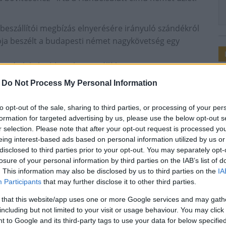
beszállítói megbízás elnyerésére irányuló szándékról
tója beszélt a budapesti német nagykövetség egy
e: érdekelt abban, hogy szállíthassa a tervezett
 az üzemeltetéshez szükséges irányítási és
-
Do Not Process My Personal Information
: technológiai előnyök mellett az is a vállalat mellett
atrészeket gyártó budapesti üzeme révén van "helyi
to opt-out of the sale, sharing to third parties, or processing of your per
formation for targeted advertising by us, please use the below opt-out s
zámolnak, hogy a Siemens mellett a francia Alstom is
r selection. Please note that after your opt-out request is processed y
eing interest-based ads based on personal information utilized by us or
disclosed to third parties prior to your opt-out. You may separately opt-
losure of your personal information by third parties on the IAB’s list of
. This information may also be disclosed by us to third parties on the
IA
Participants
that may further disclose it to other third parties.
 that this website/app uses one or more Google services and may gath
including but not limited to your visit or usage behaviour. You may click 
 to Google and its third-party tags to use your data for below specifi