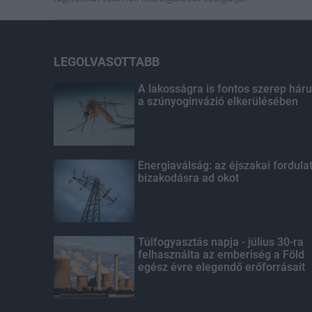
LEGOLVASOTTABB
A lakosságra is fontos szerep háru
a szúnyoginvázió elkerülésében
Energiaválság: az éjszakai fordula
bizakodásra ad okot
Túlfogyasztás napja - július 30-ra
felhasználta az emberiség a Föld
egész évre elegendő erőforrásait