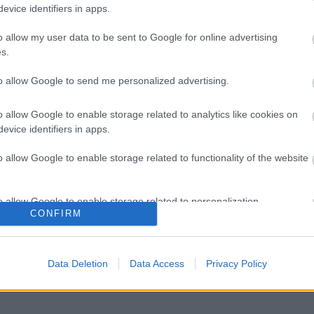
vezetéken múlt Bicske vízellátása
evice identifiers in apps.
o allow my user data to be sent to Google for online advertising
s.
Épített öröksége megújításával is
készül Mohács a csata ötszázadik
to allow Google to send me personalized advertising.
évfordulójára
o allow Google to enable storage related to analytics like cookies on
evice identifiers in apps.
A tengerfenék alatt négy
óriáskábellel kötik össze
o allow Google to enable storage related to functionality of the website
Spanyolország és Franciaország
villamosenergia-hálózatát
o allow Google to enable storage related to personalization.
Még több zöld, még több virág és
CONFIRM
új játszótér Debrecen egyik
o allow Google to enable storage related to security, including
legfontosabb terén
a
cation functionality and fraud prevention, and other user protection.
Data Deletion
Data Access
Privacy Policy