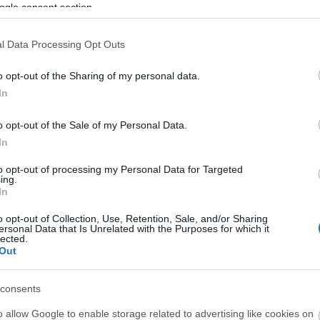
ogle consent section.
l Data Processing Opt Outs
o opt-out of the Sharing of my personal data.
In
o opt-out of the Sale of my Personal Data.
In
to opt-out of processing my Personal Data for Targeted
ing.
In
o opt-out of Collection, Use, Retention, Sale, and/or Sharing
ersonal Data that Is Unrelated with the Purposes for which it
lected.
Out
consents
Látlelet a hazai víziközművekről?
Egyetlen, fél évszázados
o allow Google to enable storage related to advertising like cookies on