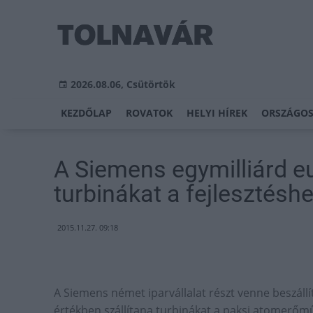
2026.08.06, Csütörtök
KEZDŐLAP
ROVATOK
HELYI HÍREK
ORSZÁGOS
A Siemens egymilliárd eu
turbinákat a fejlesztésh
2015.11.27. 09:18
A Siemens német iparvállalat részt venne beszállí
értékben szállítana turbinákat a paksi atomerőmű