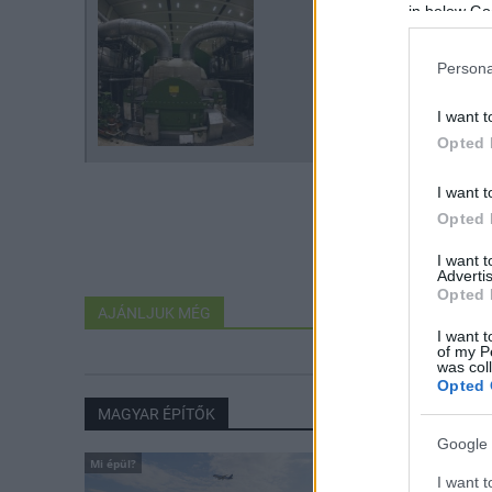
in below Go
Persona
I want t
Opted 
I want t
Opted 
I want 
Advertis
Opted 
AJÁNLJUK MÉG
I want t
of my P
was col
Opted 
MAGYAR ÉPÍTŐK
Google 
Mi épül?
I want t