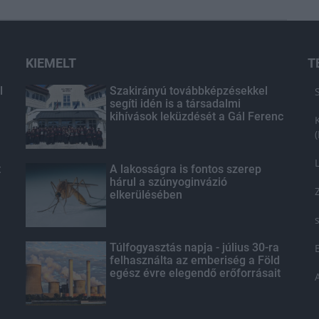
KIEMELT
T
l
Szakirányú továbbképzésekkel
segíti idén is a társadalmi
kihívások leküzdését a Gál Ferenc
Egyetem
t
A lakosságra is fontos szerep
hárul a szúnyoginvázió
elkerülésében
Túlfogyasztás napja - július 30-ra
felhasználta az emberiség a Föld
egész évre elegendő erőforrásait