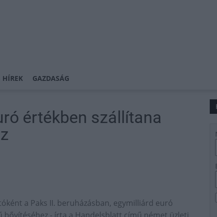
 HÍREK
GAZDASÁG
ró értékben szállítana
ez
tóként a Paks II. beruházásban, egymilliárd euró
 bővítéséhez - írta a Handelsblatt című német üzleti