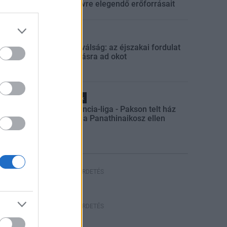
egész évre elegendő erőforrásait
Aktuális
Energiaválság: az éjszakai fordulat
bizakodásra ad okot
Helyi hírek
Konferencia-liga - Pakson telt ház
várható a Panathinaikosz ellen
HIRDETÉS
HIRDETÉS