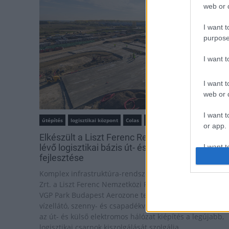
web or d
I want t
purpose
I want 
I want t
web or d
I want t
útépítés
logisztikai központ
Colas
Colas Alterra Zrt.
or app.
Elkészült a Liszt Ferenc Repülőtér közelében
lévő logisztikai bázis út- és közműhálózatának
I want t
fejlesztése
I want t
Komplex infrastruktúra-rendszert épített a Colas Alterr
authenti
Zrt. a Liszt Ferenc Nemzetközi Repülőtér közelében. A
VGP Park Budapest Aerozone területén megvalósult
vízellátó, szenny- és csapadékvíz-elvezető rendszerek,
az út- és külső elektromos hálózat kiépítés a legújabb,
logisztikai csarnok kiszolgálását szolgálja.