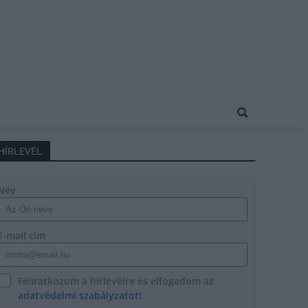
HÍRLEVÉL
Név
E-mail cím
Feliratkozom a hírlevélre és elfogadom az
adatvédelmi szabályzatot!