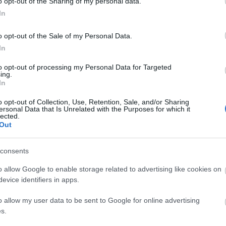
o opt-out of the Sharing of my personal data.
unkájának, az autó versenykörülmények között a
In
s vagyok ezért.
e volt ez, nagyon köszönöm mindenkinek, aki hozzájárult
o opt-out of the Sale of my Personal Data.
ztusi második szlovákiai fordulót, legszívesebben már most
In
to opt-out of processing my Personal Data for Targeted
ing.
In
ása a 8. forduló után
o opt-out of Collection, Use, Retention, Sale, and/or Sharing
ersonal Data that Is Unrelated with the Purposes for which it
lected.
Out
consents
o allow Google to enable storage related to advertising like cookies on
evice identifiers in apps.
o allow my user data to be sent to Google for online advertising
s.