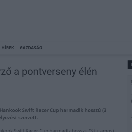
 HÍREK
GAZDASÁG
yző a pontverseny élén
a Hankook Swift Racer Cup harmadik hosszú (3
lyezést szerzett.
ankook Swift Racer Cup harmadik hosszú (3 futamos)