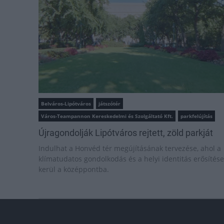
Belváros-Lipótváros
játszótér
Város-Teampannon Kereskedelmi és Szolgáltató Kft.
parkfelújítás
Újragondolják Lipótváros rejtett, zöld parkját
Indulhat a Honvéd tér megújításának tervezése, ahol a
klímatudatos gondolkodás és a helyi identitás erősítése
kerül a középpontba.