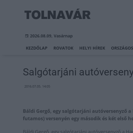
2026.08.09, Vasárnap
KEZDŐLAP
ROVATOK
HELYI HÍREK
ORSZÁGOS
Salgótarjáni autóversen
2016.07.05. 14:05
Báldi Gergő, egy salgótarjáni autóversenyző 
futamos) versenyén egy második és két első he
Báldi Gergő, egy salgótarjáni autóversenyző a H