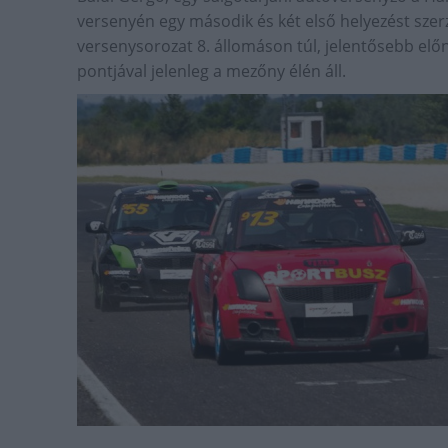
versenyén egy második és két első helyezést szerz
versenysorozat 8. állomáson túl, jelentősebb előn
pontjával jelenleg a mezőny élén áll.