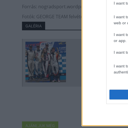
I want 
Forrás: nogradsport.wordpress.hu
Fotók: GEORGE TEAM felvételei
I want t
web or d
GALÉRIA
I want t
or app.
I want t
I want t
authenti
AJÁNLJUK MÉG