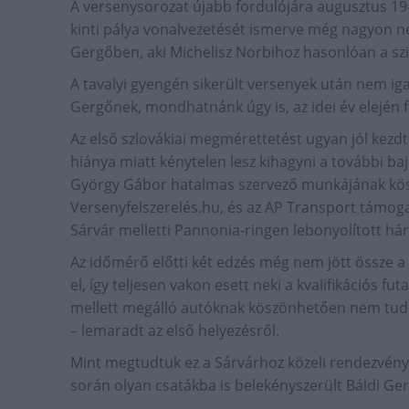
A versenysorozat újabb fordulójára augusztus 19-2
kinti pálya vonalvezetését ismerve még nagyon n
Gergőben, aki Michelisz Norbihoz hasonlóan a szim
A tavalyi gyengén sikerült versenyek után nem ig
Gergőnek, mondhatnánk úgy is, az idei év elején f
Az első szlovákiai megmérettetést ugyan jól kezd
hiánya miatt kénytelen lesz kihagyni a további ba
György Gábor hatalmas szervező munkájának kösz
Versenyfelszerelés.hu, és az AP Transport támogatá
Sárvár melletti Pannonia-ringen lebonyolított há
Az időmérő előtti két edzés még nem jött össze a
el, így teljesen vakon esett neki a kvalifikációs f
mellett megálló autóknak köszönhetően nem tudott 
– lemaradt az első helyezésről.
Mint megtudtuk ez a Sárvárhoz közeli rendezvény
során olyan csatákba is belekényszerült Báldi G