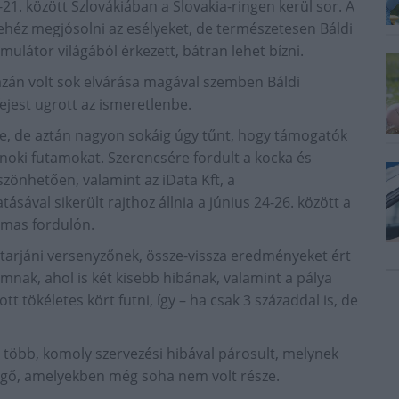
1. között Szlovákiában a Slovakia-ringen kerül sor. A
ehéz megjósolni az esélyeket, de természetesen Báldi
ulátor világából érkezett, bátran lehet bízni.
azán volt sok elvárása magával szemben Báldi
ejest ugrott az ismeretlenbe.
te, de aztán nagyon sokáig úgy tűnt, hogy támogatók
jnoki futamokat. Szerencsére fordult a kocka és
önhetően, valamint az iData Kft, a
sával sikerült rajthoz állnia a június 24-26. között a
rmas fordulón.
 tarjáni versenyzőnek, össze-vissza eredményeket ért
utamnak, ahol is két kisebb hibának, valamint a pálya
tökéletes kört futni, így – ha csak 3 századdal is, de
 több, komoly szervezési hibával párosult, melynek
ergő, amelyekben még soha nem volt része.