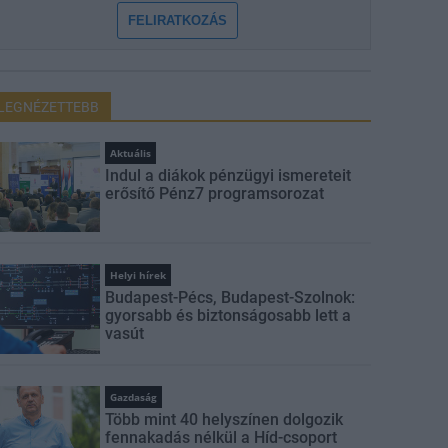
FELIRATKOZÁS
LEGNÉZETTEBB
Aktuális
Indul a diákok pénzügyi ismereteit
erősítő Pénz7 programsorozat
Helyi hírek
Budapest-Pécs, Budapest-Szolnok:
gyorsabb és biztonságosabb lett a
vasút
Gazdaság
Több mint 40 helyszínen dolgozik
fennakadás nélkül a Híd-csoport