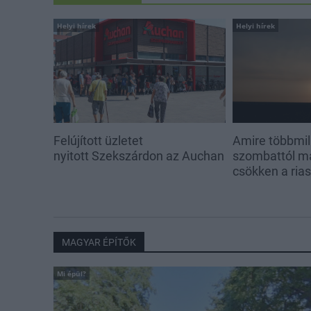
Helyi hírek
Helyi hírek
Felújított üzletet
Amire többmill
nyitott Szekszárdon az Auchan
szombattól m
csökken a ria
MAGYAR ÉPÍTŐK
Mi épül?