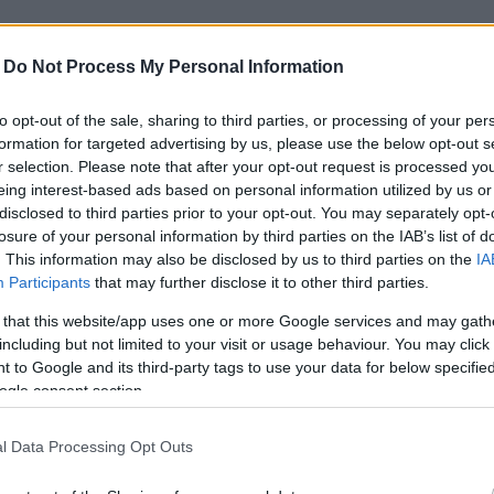
 meg egymással a versenypályán,de végül komolyabb
-
Do Not Process My Personal Information
lyen tudtam célba érni. A futam során a pontversenyben
évő kavicságyban földet érett, nem szerzett futampontot,
to opt-out of the sale, sharing to third parties, or processing of your per
lőnyöm.
formation for targeted advertising by us, please use the below opt-out s
r selection. Please note that after your opt-out request is processed y
smét rekkenő hőség várta Hankook Swift Racer Cup
eing interest-based ads based on personal information utilized by us or
ől indulva tudta, hogy a nagy hőségben a gumik
disclosed to third parties prior to your opt-out. You may separately opt-
jött, a leintés előtt nem sokkal sikerült az élre állnia,
losure of your personal information by third parties on the IAB’s list of
lyezést.
. This information may also be disclosed by us to third parties on the
IA
Participants
that may further disclose it to other third parties.
nagyon nehéz dolgom lesz
…, majd egy nagyon jól
eresen kivitelezett előzéseknek köszönhetően rövid
 that this website/app uses one or more Google services and may gath
tszámú Swifttel növelni tudta előnyét, amely a
including but not limited to your visit or usage behaviour. You may click 
 to Google and its third-party tags to use your data for below specifi
hajszál híján majdnem elfogyott.
ogle consent section.
emmel, és egy második helyezéssel zárta.
l Data Processing Opt Outs
y ilyen erős mezőnyben, remek ellenfelek ellen, a
nélkül tudom teljesíteni, azonban köszönhetően a George