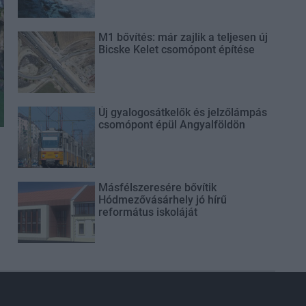
M1 bővítés: már zajlik a teljesen új
Bicske Kelet csomópont építése
Új gyalogosátkelők és jelzőlámpás
csomópont épül Angyalföldön
Másfélszeresére bővítik
Hódmezővásárhely jó hírű
református iskoláját