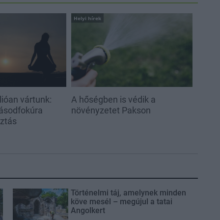
Helyi hírek
ióan vártunk:
A hőségben is védik a
ásodfokúra
növényzetet Pakson
sztás
Történelmi táj, amelynek minden
köve mesél – megújul a tatai
Angolkert