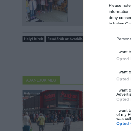
Please note
information 
deny consent
in below Go
Helyi hírek
Rendőrök az óvodában
Persona
I want t
Opted 
I want t
Opted 
AJÁNLJUK MÉG
I want 
Helyi hírek
Helyi hírek
Advertis
Opted 
I want t
of my P
was col
Opted 