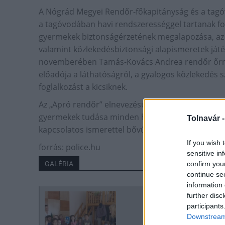
A Nógrád Megyei Rendőr-főkapitányság és a tagó
a tagóvodában havi rendszerességgel tartanak fo
gyermekek biztonságérzetének megalapozása, az 
valamint közlekedésbiztonsági alapismeretek játé
novemberében Tamás-Kovács Andrea rendőr őrnag
előadója a láthatóságról, a gyalogos közlekedés sz
foglalkozást a kicsiknek.
Az „Apró rendőr” elnevezésű program egészen az 
gyermekek tudása minden hónapban más, a rend
Tolnavár 
kapcsolatos ismerettel bővülhet.
If you wish 
forrás: police.hu
sensitive in
GALÉRIA
confirm you
continue se
information 
further disc
participants
Downstream 