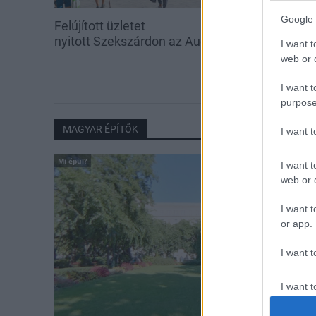
Google 
Felújított üzletet
Amire többmill
nyitott Szekszárdon az Auchan
szombattól m
I want t
csökken a ria
web or d
I want t
purpose
MAGYAR ÉPÍTŐK
I want 
Mi épül?
I want t
web or d
I want t
or app.
I want t
I want t
authenti