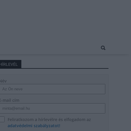
HÍRLEVÉL
Név
E-mail cím
Feliratkozom a hírlevélre és elfogadom az
adatvédelmi szabályzatot!