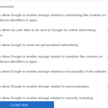
consents
ióan vártunk:
A hőségben is védik a
ásodfokúra
növényzetet Pakson
o allow Google to enable storage related to advertising like cookies on
sztás
evice identifiers in apps.
o allow my user data to be sent to Google for online advertising
s.
to allow Google to send me personalized advertising.
Történelmi táj, amelynek minden
o allow Google to enable storage related to analytics like cookies on
köve mesél – megújul a tatai
evice identifiers in apps.
Angolkert
o allow Google to enable storage related to functionality of the website
M1 bővítés: már zajlik a teljesen új
Bicske Kelet csomópont építése
o allow Google to enable storage related to personalization.
o allow Google to enable storage related to security, including
cation functionality and fraud prevention, and other user protection.
CONFIRM
Új gyalogosátkelők és jelzőlámpás