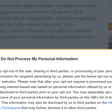
voda közötti együttműködési megállapodás alapján,
glalkozásokat a rendőrök. A program célja a
életkoruknak megfelelő bűn- és baleset-megelőzési,
kos formában történő fejlesztése. Ez év
y, a rendőr-főkapitányság baleset-megelőzési
abályairól és a közúti jelzőlámpa jelzéseiről tartott
óvodai év végéig folytatódik, amelynek során a
őrség munkájával és baleset-megelőzéssel
-
Do Not Process My Personal Information
to opt-out of the sale, sharing to third parties, or processing of your per
formation for targeted advertising by us, please use the below opt-out s
r selection. Please note that after your opt-out request is processed y
eing interest-based ads based on personal information utilized by us or
disclosed to third parties prior to your opt-out. You may separately opt-
losure of your personal information by third parties on the IAB’s list of
. This information may also be disclosed by us to third parties on the
IA
Participants
that may further disclose it to other third parties.