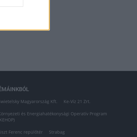
ÉMÁINKBÓL
Swietelsky Magyarország Kft.
Ke-Víz 21 Zrt.
Környezeti és Energiahatékonysági Operatív Program
(KEHOP)
Liszt Ferenc repülőtér
Strabag