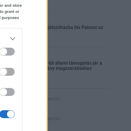
er and store
to grant or
ed purposes
Aktuális
Húsvéti játszóházba hív Pakson az
ASE
Aktuális
Július 1-től állami támogatás jár a
jogosítvány megszerzéséhez
HIRDETÉS
HIRDETÉS