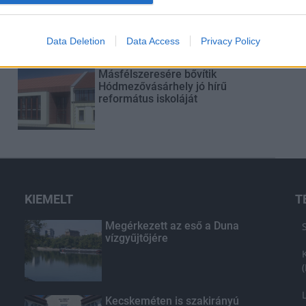
csomópont épül Angyalföldön
Data Deletion
Data Access
Privacy Policy
Másfélszeresére bővítik
Hódmezővásárhely jó hírű
református iskoláját
KIEMELT
T
Megérkezett az eső a Duna
vízgyűjtőjére
Kecskeméten is szakirányú