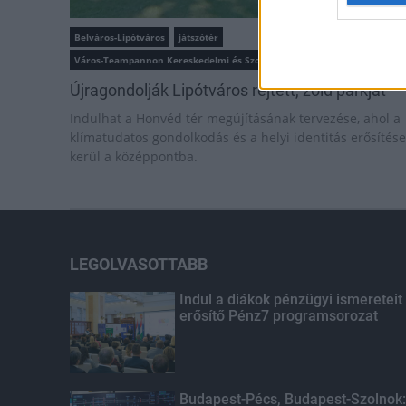
Belváros-Lipótváros
játszótér
Város-Teampannon Kereskedelmi és Szolgáltató Kft.
parkfelújítás
Újragondolják Lipótváros rejtett, zöld parkját
Indulhat a Honvéd tér megújításának tervezése, ahol a
klímatudatos gondolkodás és a helyi identitás erősítése
kerül a középpontba.
LEGOLVASOTTABB
Indul a diákok pénzügyi ismereteit
erősítő Pénz7 programsorozat
Budapest-Pécs, Budapest-Szolnok: