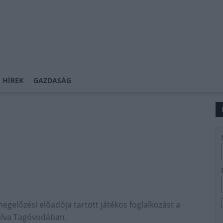
 HÍREK
GAZDASÁG
előzési előadója tartott játékos foglalkozást a
alva Tagóvodában.