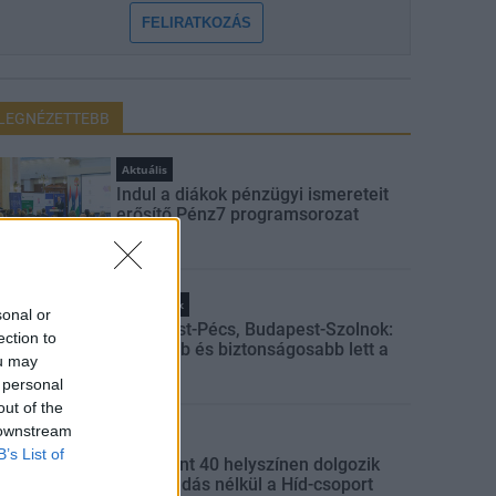
FELIRATKOZÁS
LEGNÉZETTEBB
Aktuális
Indul a diákok pénzügyi ismereteit
erősítő Pénz7 programsorozat
Helyi hírek
sonal or
Budapest-Pécs, Budapest-Szolnok:
ection to
gyorsabb és biztonságosabb lett a
ou may
vasút
 personal
out of the
 downstream
Gazdaság
B’s List of
Több mint 40 helyszínen dolgozik
fennakadás nélkül a Híd-csoport