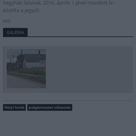
hegyháti falunak, 2016. április 1-jével mondott le -
közölte a jegyző.
mti
GALÉRIA
Helyi hírek
polgármester választás