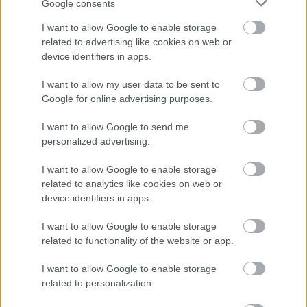
Google consents
HE-DO
BKK
KM Építő Kft.
Főmterv Mérnöki Tervező Zrt.
I want to allow Google to enable storage
Látványos építési szakasz indult be a Flórián téri
related to advertising like cookies on web or
felüljárón
device identifiers in apps.
A tartós nyári hőség jelentős kihívás elé állítja a KM Építőt,
I want to allow my user data to be sent to
ennek ellenére folyamatosan halad az aszfaltozás.
Google for online advertising purposes.
Paks II.: Mit jelent az 5. blokk új
I want to allow Google to send me
mérföldköve a felülvizsgálat
personalized advertising.
árnyékában?
I want to allow Google to enable storage
related to analytics like cookies on web or
Elkészült a Liszt Ferenc repülőtér
device identifiers in apps.
közelében lévő logisztikai bázis út- és
közműhálózatának fejlesztése
I want to allow Google to enable storage
related to functionality of the website or app.
I want to allow Google to enable storage
Látlelet a hazai víziközművekről?
related to personalization.
Egyetlen, fél évszázados vezetéken
múlt Bicske vízellátása