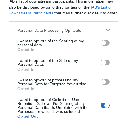
iskolakezdéshez
IAB’s list of downstream participants. This information may
also be disclosed by us to third parties on the
IAB’s List of
Downstream Participants
that may further disclose it to other
third parties.
Please note that this website/app uses one or more Google
Personal Data Processing Opt Outs
services and may gather and store information including but
not limited to your visit or usage behaviour. You may click to
I want to opt-out of the Sharing of my
MAGYAR ÉPÍTŐK
personal data.
grant or deny consent to Google and its third-party tags to
Opted In
use your data for below specified purposes in below Google
consent section.
I want to opt-out of the Sale of my
Útépítés
Personal Data.
Opted In
I want to opt-out of processing my
Personal Data for Targeted Advertising.
Opted In
I want to opt-out of Collection, Use,
Retention, Sale, and/or Sharing of my
Personal Data that Is Unrelated with the
Purposes for which it was collected.
Opted Out