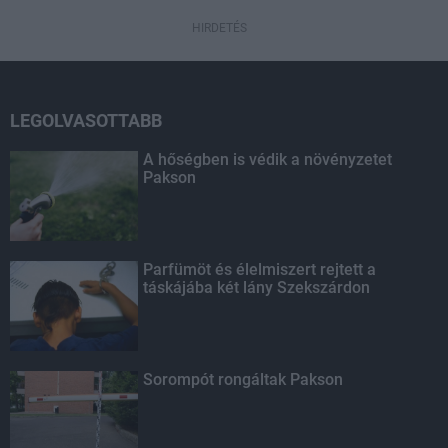
HIRDETÉS
LEGOLVASOTTABB
A hőségben is védik a növényzetet
Pakson
Parfümöt és élelmiszert rejtett a
táskájába két lány Szekszárdon
Sorompót rongáltak Pakson