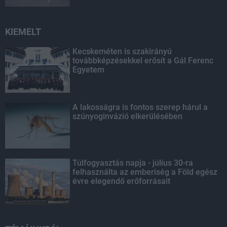
KIEMELT
Kecskeméten is szakirányú
továbbképzésekkel erősít a Gál Ferenc
Egyetem
A lakosságra is fontos szerep hárul a
szúnyoginvázió elkerülésében
Túlfogyasztás napja - július 30-ra
felhasználta az emberiség a Föld egész
évre elegendő erőforrásait