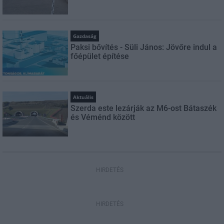
Gazdaság
Paksi bővítés - Süli János: Jövőre indul a
főépület építése
Aktuális
Szerda este lezárják az M6-ost Bátaszék
és Véménd között
HIRDETÉS
HIRDETÉS