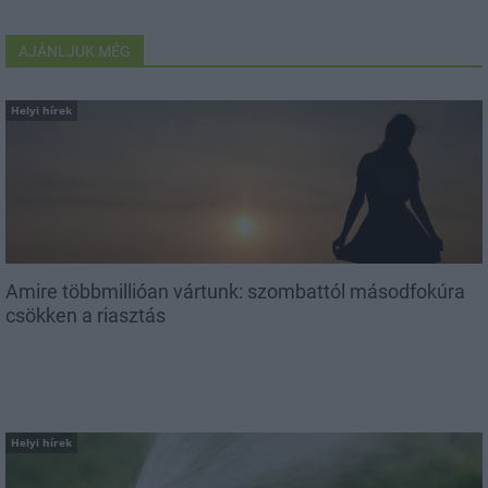
AJÁNLJUK MÉG
Helyi hírek
Amire többmillióan vártunk: szombattól másodfokúra
csökken a riasztás
Helyi hírek