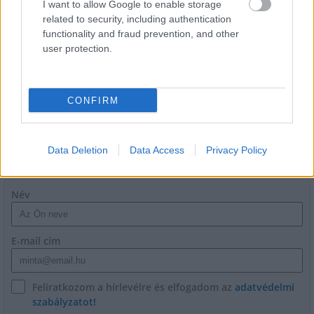
I want to allow Google to enable storage
related to security, including authentication
functionality and fraud prevention, and other
Épített öröksége megújításával is készül
user protection.
Mohács a csata ötszázadik
évfordulójára
CONFIRM
Data Deletion
Data Access
Privacy Policy
HÍRLEVÉL
Név
E-mail cím
Feliratkozom a hírlevélre és elfogadom az
adatvédelmi
szabályzatot!