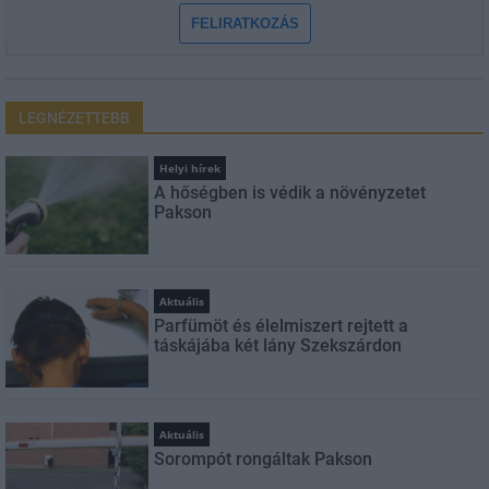
FELIRATKOZÁS
LEGNÉZETTEBB
Helyi hírek
A hőségben is védik a növényzetet
Pakson
Aktuális
Parfümöt és élelmiszert rejtett a
táskájába két lány Szekszárdon
Aktuális
Sorompót rongáltak Pakson