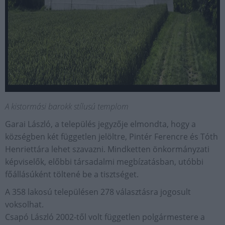
A kistormási barokk stílusú templom
Garai László, a település jegyzője elmondta, hogy a
községben két független jelöltre, Pintér Ferencre és Tóth
Henriettára lehet szavazni. Mindketten önkormányzati
képviselők, előbbi társadalmi megbízatásban, utóbbi
főállásúként töltené be a tisztséget.
A 358 lakosú településen 278 választásra jogosult
voksolhat.
Csapó László 2002-től volt független polgármestere a