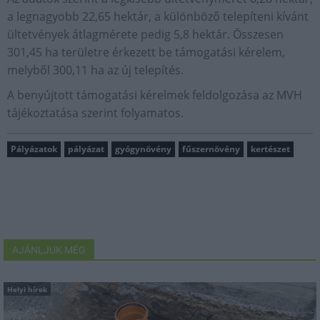
a legnagyobb 22,65 hektár, a különböző telepíteni kívánt
ültetvények átlagmérete pedig 5,8 hektár. Összesen
301,45 ha területre érkezett be támogatási kérelem,
melyből 300,11 ha az új telepítés.
A benyújtott támogatási kérelmek feldolgozása az MVH
tájékoztatása szerint folyamatos.
Pályázatok
pályázat
gyógynövény
fűszernövény
kertészet
AJÁNLJUK MÉG
Helyi hírek