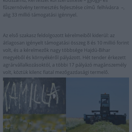
kódszámú, Kertészet korszerűsítése – gyógy- és
fűszernövény termesztés fejlesztése című felhívásra –,
alig 33 millió támogatási igénnyel.
Az első szakasz feldolgozott kérelmeiből kiderül: az
átlagosan igényelt támogatási összeg 8 és 10 millió forint
volt, és a kérelmezők nagy többsége Hajdú-Bihar
megyéből és környékéről pályázott. Hét tender érkezett
agrárvállalkozásoktól, a többi 17 pályázó magánszemély
volt, köztük kilenc fiatal mezőgazdasági termelő.