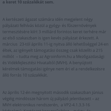
a keret 10 százalékát sem.
A kertészeti ágazat számára idén megjelent négy
pályázati felhívás közül a gyógy- és fűszernövények
termesztésére kiírt 3 milliárd forintos keret terhére már
az első szakaszban is igen kevés pályázat érkezett. A
március 23-tól április 11-ig nyitva álló lehetőséggel 24-en
éltek, az igényelt támogatási összeg csak közelíti a 215
milliót – tudta meg az Agroinform.hu a Mezőgazdasági
és Vidékfejlesztési Hivataltól (MVH). A benyújtott
kérelmek támogatási igénye nem éri el a rendelkezésre
álló forrás 10 százalékát.
Az április 12-én megnyitott második szakaszban június
végéig mindössze három új pályázó jelentkezett – az
MVH elektronikus rendszerén, a VP2-4.1.3.3-16