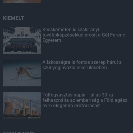
KIEMELT
Kecskeméten is szakirányú
továbbképzésekkel erősít a Gál Ferenc
Egyetem
A lakosságra is fontos szerep hárul a
szúnyoginvázió elkerülésében
Túlfogyasztás napja - július 30-ra
felhasználta az emberiség a Föld egész
évre elegendő erőforrásait