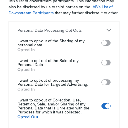
iskolák
IAB’s list of downstream participants. This information may
also be disclosed by us to third parties on the
IAB’s List of
Downstream Participants
that may further disclose it to other
third parties.
Please note that this website/app uses one or more Google
Personal Data Processing Opt Outs
services and may gather and store information including but
not limited to your visit or usage behaviour. You may click to
I want to opt-out of the Sharing of my
MAGYAR ÉPÍTŐK
personal data.
grant or deny consent to Google and its third-party tags to
Opted In
use your data for below specified purposes in below Google
consent section.
Mi épül?
I want to opt-out of the Sale of my
Personal Data.
Opted In
I want to opt-out of processing my
Personal Data for Targeted Advertising.
Opted In
I want to opt-out of Collection, Use,
Retention, Sale, and/or Sharing of my
Personal Data that Is Unrelated with the
Purposes for which it was collected.
Opted Out