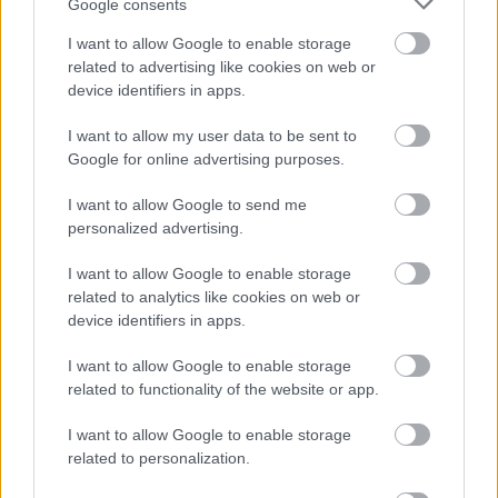
Google consents
Hódmezővásárhely
iskolaépítés
FERROÉP Zrt.
oktatási beruházás
I want to allow Google to enable storage
Másfélszeresére bővítik Hódmezővásárhely jó hírű
related to advertising like cookies on web or
református iskoláját
device identifiers in apps.
A Szőnyi Benjámin Általános Iskola fejlesztését a FERROÉP
I want to allow my user data to be sent to
kivitelezheti; a munkák csaknem egy évig tartanak majd.
Google for online advertising purposes.
Látványos építési szakasz indult be a
I want to allow Google to send me
Flórián téri felüljárón
personalized advertising.
I want to allow Google to enable storage
related to analytics like cookies on web or
Paks II.: Mit jelent az 5. blokk új
device identifiers in apps.
mérföldköve a felülvizsgálat
árnyékában?
I want to allow Google to enable storage
related to functionality of the website or app.
I want to allow Google to enable storage
Elkészült a Liszt Ferenc repülőtér
related to personalization.
közelében lévő logisztikai bázis út- és
közműhálózatának fejlesztése