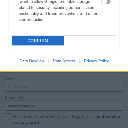
I want to allow Google to enable storage
related to security, including authentication
functionality and fraud prevention, and other
Látlelet a hazai víziközművekről?
user protection.
Egyetlen, fél évszázados vezetéken
múlt Bicske vízellátása
CONFIRM
Data Deletion
Data Access
Privacy Policy
HÍRLEVÉL
Név
E-mail cím
Feliratkozom a hírlevélre és elfogadom az
adatvédelmi
szabályzatot!