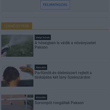
FELIRATKOZÁS
LEGNÉZETTEBB
Helyi hírek
A hőségben is védik a növényzetet
Pakson
Aktuális
Parfümöt és élelmiszert rejtett a
táskájába két lány Szekszárdon
Aktuális
Sorompót rongáltak Pakson