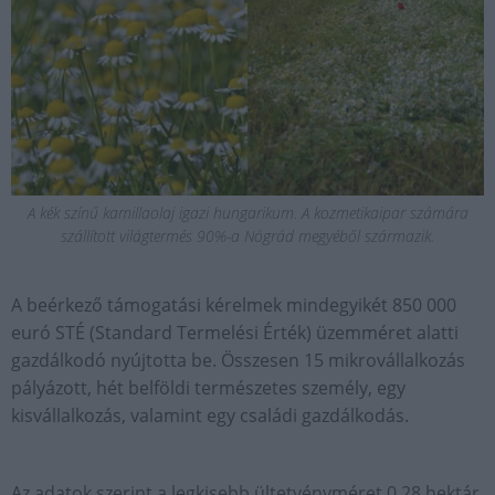
A kék színű kamillaolaj igazi hungarikum. A kozmetikaipar számára
szállított világtermés 90%-a Nógrád megyéből származik.
A beérkező támogatási kérelmek mindegyikét 850 000
euró STÉ (Standard Termelési Érték) üzemméret alatti
gazdálkodó nyújtotta be. Összesen 15 mikrovállalkozás
pályázott, hét belföldi természetes személy, egy
kisvállalkozás, valamint egy családi gazdálkodás.
Az adatok szerint a legkisebb ültetvényméret 0,28 hektár,