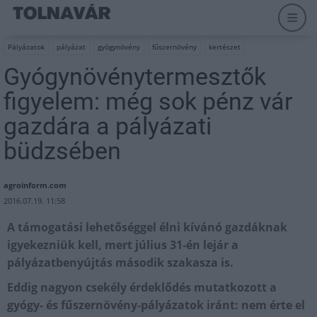
Pályázatok
pályázat
gyógynövény
fűszernövény
kertészet
Gyógynövénytermesztők
figyelem: még sok pénz vár
gazdára a pályázati
büdzsében
agroinform.com
2016.07.19. 11:58
A támogatási lehetőséggel élni kívánó gazdáknak
igyekezniük kell, mert július 31-én lejár a
pályázatbenyújtás második szakasza is.
Eddig nagyon csekély érdeklődés mutatkozott a
gyógy- és fűszernövény-pályázatok iránt: nem érte el