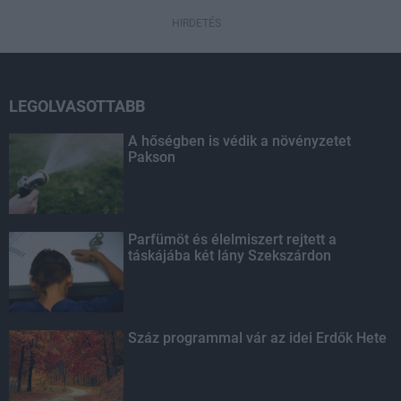
HIRDETÉS
LEGOLVASOTTABB
A hőségben is védik a növényzetet
Pakson
Parfümöt és élelmiszert rejtett a
táskájába két lány Szekszárdon
Száz programmal vár az idei Erdők Hete