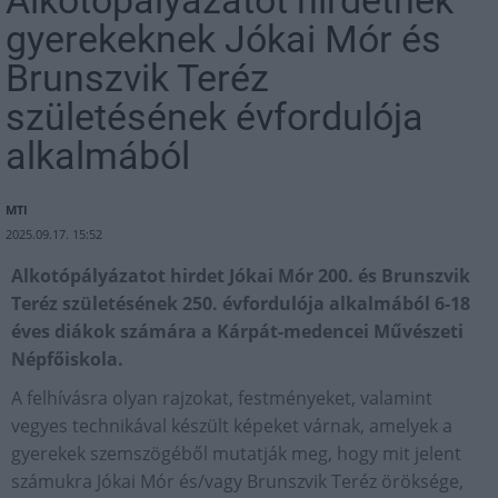
Alkotópályázatot hirdetnek
gyerekeknek Jókai Mór és
Brunszvik Teréz
születésének évfordulója
alkalmából
MTI
2025.09.17. 15:52
Alkotópályázatot hirdet Jókai Mór 200. és Brunszvik
Teréz születésének 250. évfordulója alkalmából 6-18
éves diákok számára a Kárpát-medencei Művészeti
Népfőiskola.
A felhívásra olyan rajzokat, festményeket, valamint
vegyes technikával készült képeket várnak, amelyek a
gyerekek szemszögéből mutatják meg, hogy mit jelent
számukra Jókai Mór és/vagy Brunszvik Teréz öröksége,