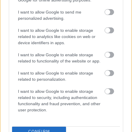
Másfélszeresére bővítik
Hódmezővásárhely jó hírű református
iskoláját
I want to allow Google to send me
personalized advertising.
I want to allow Google to enable storage
Látványos építési szakasz indult be a
related to analytics like cookies on web or
Flórián téri felüljárón
device identifiers in apps.
I want to allow Google to enable storage
related to functionality of the website or app.
Paks II.: Mit jelent az 5. blokk új
mérföldköve a felülvizsgálat
I want to allow Google to enable storage
árnyékában?
related to personalization.
I want to allow Google to enable storage
related to security, including authentication
functionality and fraud prevention, and other
user protection.
HÍRLEVÉL
Név
CONFIRM