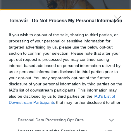
Tolnavár -
Do Not Process My Personal Information
A lakosságra is fontos szerep hárul a szúnyoginvázió
If you wish to opt-out of the sale, sharing to third parties, or
elkerülésében
processing of your personal or sensitive information for
targeted advertising by us, please use the below opt-out
section to confirm your selection. Please note that after your
opt-out request is processed you may continue seeing
interest-based ads based on personal information utilized by
us or personal information disclosed to third parties prior to
your opt-out. You may separately opt-out of the further
disclosure of your personal information by third parties on the
MAGYAR ÉPÍTŐK
IAB’s list of downstream participants. This information may
also be disclosed by us to third parties on the
IAB’s List of
Downstream Participants
that may further disclose it to other
Útépítés
third parties.
Please note that this website/app uses one or more Google
Personal Data Processing Opt Outs
services and may gather and store information including but
not limited to your visit or usage behaviour. You may click to
I want to opt-out of the Sharing of my