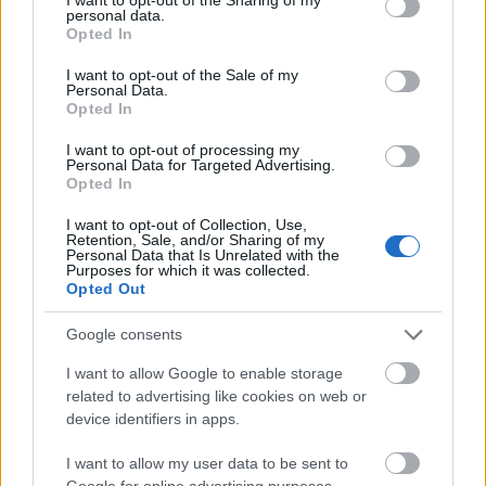
personal data.
grant or deny consent to Google and its third-party tags to
Opted In
use your data for below specified purposes in below Google
consent section.
I want to opt-out of the Sale of my
Personal Data.
Opted In
I want to opt-out of processing my
Personal Data for Targeted Advertising.
autópálya
útépítés
M1-es autópálya
Bicske
Opted In
M1 bővítés: már zajlik a teljesen új Bicske Kelet
I want to opt-out of Collection, Use,
csomópont építése
Retention, Sale, and/or Sharing of my
Personal Data that Is Unrelated with the
Tizenegy meglévő csomópontot korszerűsít és négy új,
Purposes for which it was collected.
Opted Out
különszintű csomópontot hoz létre az MKIF az M1-es
bővítésénél.
Google consents
Új gyalogosátkelők és jelzőlámpás
I want to allow Google to enable storage
csomópont épül Angyalföldön
related to advertising like cookies on web or
device identifiers in apps.
I want to allow my user data to be sent to
Google for online advertising purposes.