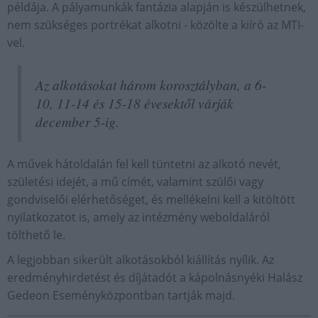
példája. A pályamunkák fantázia alapján is készülhetnek,
nem szükséges portrékat alkotni - közölte a kiíró az MTI-
vel.
Az alkotásokat három korosztályban, a 6-
10, 11-14 és 15-18 évesektől várják
december 5-ig.
A művek hátoldalán fel kell tüntetni az alkotó nevét,
születési idejét, a mű címét, valamint szülői vagy
gondviselői elérhetőséget, és mellékelni kell a kitöltött
nyilatkozatot is, amely az intézmény weboldaláról
tölthető le.
A legjobban sikerült alkotásokból kiállítás nyílik. Az
eredményhirdetést és díjátadót a kápolnásnyéki Halász
Gedeon Eseményközpontban tartják majd.