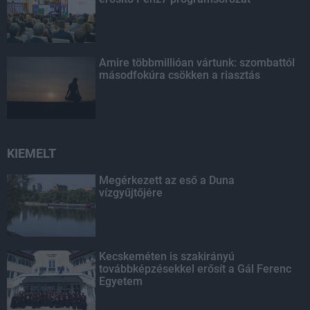
Amire többmillióan vártunk: szombattól
másodfokúra csökken a riasztás
KIEMELT
Megérkezett az eső a Duna
vízgyűjtőjére
Kecskeméten is szakirányú
továbbképzésekkel erősít a Gál Ferenc
Egyetem