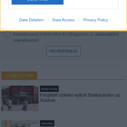
E-mail cím
Data Deletion
Data Access
Privacy Policy
Feliratkozom a hírlevélre és elfogadom az
adatvédelmi
szabályzatot!
FELIRATKOZÁS
LEGNÉZETTEBB
Helyi hírek
Felújított üzletet nyitott Szekszárdon az
Auchan
Aktuális