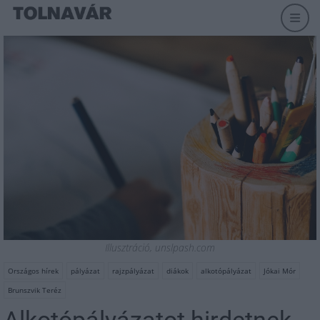
Illusztráció, unslpash.com
Országos hírek
pályázat
rajzpályázat
diákok
alkotópályázat
Jókai Mór
Brunszvik Teréz