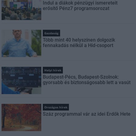
Indul a diákok pénzügyi ismereteit
erősítő Pénz7 programsorozat
Gazdaság
Több mint 40 helyszínen dolgozik
fennakadás nélkül a Híd-csoport
Helyi hírek
Budapest-Pécs, Budapest-Szolnok:
gyorsabb és biztonságosabb lett a vasút
Országos hírek
Száz programmal vár az idei Erdők Hete