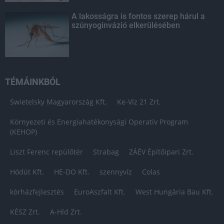
A lakosságra is fontos szerep hárul a
szúnyoginvázió elkerülésében
TÉMÁINKBÓL
Swietelsky Magyarország Kft.
Ke-Víz 21 Zrt.
Környezeti és Energiahatékonysági Operatív Program
(KEHOP)
Liszt Ferenc repülőtér
Strabag
ZÁÉV Építőipari Zrt.
Hódút Kft.
HE-DO Kft.
szennyvíz
Colas
kórházfejlesztés
EuroAszfalt Kft.
West Hungária Bau Kft.
KÉSZ Zrt.
A-Híd Zrt.