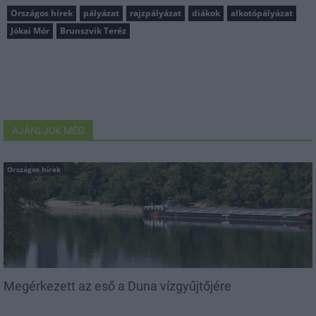
Országos hírek
pályázat
rajzpályázat
diákok
alkotópályázat
Jókai Mór
Brunszvik Teréz
AJÁNLJUK MÉG
Országos hírek
Megérkezett az eső a Duna vízgyűjtőjére