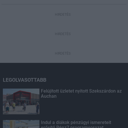
HIRDETÉS
HIRDETÉS
HIRDETÉS
LEGOLVASOTTABB
Felújított üzletet nyitott Szekszárdon az
Auchan
Indul a diákok pénzügyi ismereteit
erősítő Pénz7 programsorozat