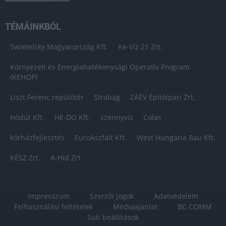
TÉMÁINKBÓL
Swietelsky Magyarország Kft.
Ke-Víz 21 Zrt.
Környezeti és Energiahatékonysági Operatív Program
(KEHOP)
Liszt Ferenc repülőtér
Strabag
ZÁÉV Építőipari Zrt.
Hódút Kft.
HE-DO Kft.
szennyvíz
Colas
kórházfejlesztés
EuroAszfalt Kft.
West Hungária Bau Kft.
KÉSZ Zrt.
A-Híd Zrt.
Impresszum
Szerzői jogok
Adatvédelem
Felhasználási feltételek
Médiaajánlat
BC COMM
Süti beállítások