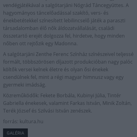
vendégjátékával a salgótarjáni Nógrád Táncegyüttes. A
hagyományos táncelőadással szakító, vers- és
énekbetétekkel színesített lebilincselő játék a paraszti
társadalomban élő nők áldozatvállalását, családi
összetartó erejét dolgozza fel, hirdetve, hogy minden
nőben ott rejtőzik egy Madonna.
A salgótarjáni Zenthe Ferenc Színház színészeivel teljessé
formált, többszörösen díjazott produkcióban nagy palóc
költők versei kelnek életre és olyan ősi énekek
csendülnek fel, mint a régi magyar himnusz vagy egy
gyermeki imádság.
Közreműködők: Fekete Borbála, Kubinyi Júlia, Tintér
Gabriella énekesek, valamint Farkas István, Minik Zoltán,
Terék József és Szilvási István zenészek.
forrás: kultura.hu
GALÉRIA