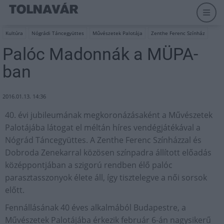
Kultúra
Nógrádi Táncegyüttes
Művészetek Palotája
Zenthe Ferenc Színház
Palóc Madonnák a MÜPA-
ban
2016.01.13. 14:36
40. évi jubileumának megkoronázásaként a Művészetek
Palotájába látogat el méltán híres vendégjátékával a
Nógrád Táncegyüttes. A Zenthe Ferenc Színházzal és
Dobroda Zenekarral közösen színpadra állított előadás
középpontjában a szigorú rendben élő palóc
parasztasszonyok élete áll, így tisztelegve a női sorsok
előtt.
Fennállásának 40 éves alkalmából Budapestre, a
Művészetek Palotájába érkezik február 6-án nagysikerű