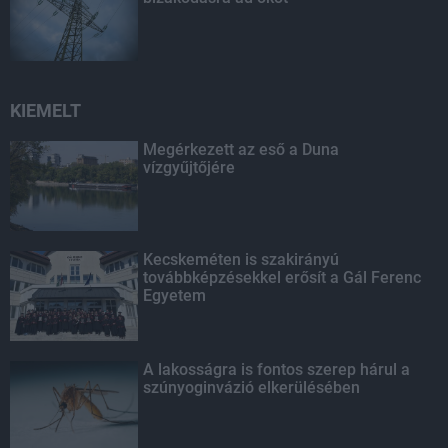
KIEMELT
Megérkezett az eső a Duna
vízgyűjtőjére
Kecskeméten is szakirányú
továbbképzésekkel erősít a Gál Ferenc
Egyetem
A lakosságra is fontos szerep hárul a
szúnyoginvázió elkerülésében