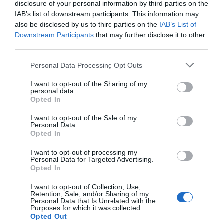
disclosure of your personal information by third parties on the
IAB’s list of downstream participants. This information may
also be disclosed by us to third parties on the
IAB’s List of
Downstream Participants
that may further disclose it to other
útfelújítás
Pestszentlőrinc
XVIII. kerület
Profunda Bau
third parties.
Szinte teljes hosszában megújítják a Lakatos úti
lakótelep legfontosabb utcáját
Please note that this website/app uses one or more Google
Personal Data Processing Opt Outs
services and may gather and store information including but
Pestszentlőrinc egyik első lakótelepén kanyarog a Dolgozó utca,
not limited to your visit or usage behaviour. You may click to
I want to opt-out of the Sharing of my
amelynek komplex burkolatmegújításáért felel a Profunda Bau.
personal data.
grant or deny consent to Google and its third-party tags to
Opted In
use your data for below specified purposes in below Google
Új vízáteresztő burkolatú parkolók
consent section.
I want to opt-out of the Sale of my
épülnek Zuglóban – helyben tartják a
Personal Data.
csapadékvizet
Opted In
I want to opt-out of processing my
Personal Data for Targeted Advertising.
Nem az üres, hanem az okosan működő
Opted In
épület energiatakarékos
I want to opt-out of Collection, Use,
Retention, Sale, and/or Sharing of my
Personal Data that Is Unrelated with the
Purposes for which it was collected.
Opted Out