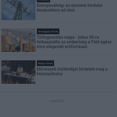
Energiaválság: az éjszakai fordulat
bizakodásra ad okot
Országos hírek
Túlfogyasztás napja - július 30-ra
felhasználta az emberiség a Föld egész
évre elegendő erőforrásait
Helyi hírek
Művészeti ösztöndíjat hirdetett meg a
közalapítvány
HIRDETÉS