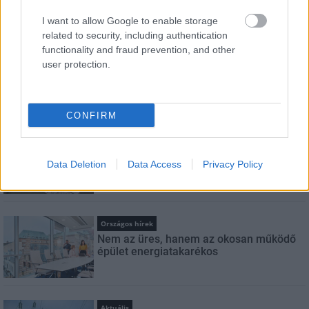
Feliratkozom a hírlevélre és elfogadom az
adatvédelmi
szabályzatot!
I want to allow Google to enable storage
related to security, including authentication
FELIRATKOZÁS
functionality and fraud prevention, and other
user protection.
LEGNÉZETTEBB
CONFIRM
Aktuális
Energiatakarékosság: estétől
Data Deletion
Data Access
Privacy Policy
a paksi második blokk 3-as turbinája is
termelni fog
Országos hírek
Nem az üres, hanem az okosan működő
épület energiatakarékos
Aktuális