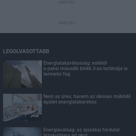
HIRDETÉS
HIRDETÉS
LEGOLVASOTTABB
Energiatakarékosság: estétől
a paksi második blokk 3-as turbinája is
termelni fog
Nem az üres, hanem az okosan működő
épület energiatakarékos
Energiaválság: az éjszakai fordulat
bizakodásra ad okot