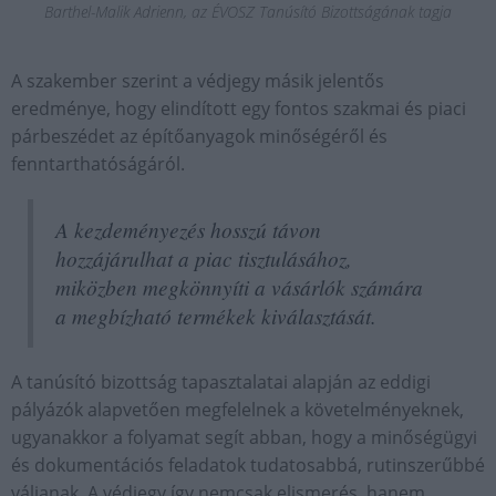
Barthel-Malik Adrienn, az ÉVOSZ Tanúsító Bizottságának tagja
A szakember szerint a védjegy másik jelentős
eredménye, hogy elindított egy fontos szakmai és piaci
párbeszédet az építőanyagok minőségéről és
fenntarthatóságáról.
A kezdeményezés hosszú távon
hozzájárulhat a piac tisztulásához,
miközben megkönnyíti a vásárlók számára
a megbízható termékek kiválasztását.
A tanúsító bizottság tapasztalatai alapján az eddigi
pályázók alapvetően megfelelnek a követelményeknek,
ugyanakkor a folyamat segít abban, hogy a minőségügyi
és dokumentációs feladatok tudatosabbá, rutinszerűbbé
váljanak. A védjegy így nemcsak elismerés, hanem