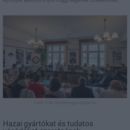
építőipar jelentős importfüggőségének csökkentését.
Fotók: Erdei Mihály/magyarepitok.hu
Hazai gyártókat és tudatos