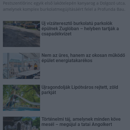
Pestszentlőrinc egyik első lakótelepén kanyarog a Dolgozó utca,
amelynek komplex burkolatmegújításáért felel a Profunda Bau.
Új vízáteresztő burkolatú parkolók
épülnek Zuglóban – helyben tartják a
csapadékvizet
Nem az üres, hanem az okosan működő
épület energiatakarékos
Újragondolják Lipótváros rejtett, zöld
parkját
Történelmi táj, amelynek minden köve
mesél – megújul a tatai Angolkert