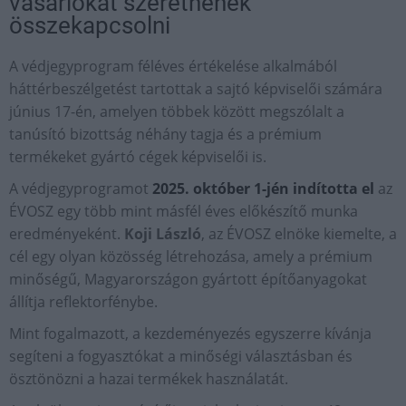
vásárlókat szeretnének
összekapcsolni
A védjegyprogram féléves értékelése alkalmából
háttérbeszélgetést tartottak a sajtó képviselői számára
június 17-én, amelyen többek között megszólalt a
tanúsító bizottság néhány tagja és a prémium
termékeket gyártó cégek képviselői is.
A védjegyprogramot
2025. október 1-jén indította el
az
ÉVOSZ egy több mint másfél éves előkészítő munka
eredményeként.
Koji László
, az ÉVOSZ elnöke kiemelte, a
cél egy olyan közösség létrehozása, amely a prémium
minőségű, Magyarországon gyártott építőanyagokat
állítja reflektorfénybe.
Mint fogalmazott, a kezdeményezés egyszerre kívánja
segíteni a fogyasztókat a minőségi választásban és
ösztönözni a hazai termékek használatát.