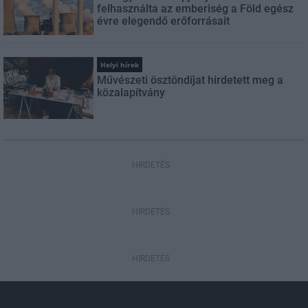
felhasználta az emberiség a Föld egész
évre elegendő erőforrásait
Helyi hírek
Művészeti ösztöndíjat hirdetett meg a
közalapítvány
HIRDETÉS
HIRDETÉS
HIRDETÉS