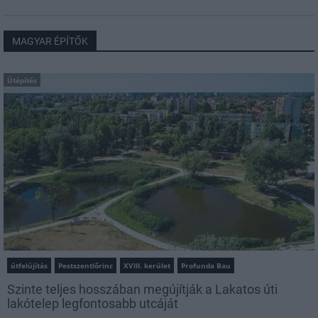
MAGYAR ÉPÍTŐK
Útépítés
útfelújítás
Pestszentlőrinc
XVIII. kerület
Profunda Bau
Szinte teljes hosszában megújítják a Lakatos úti
lakótelep legfontosabb utcáját