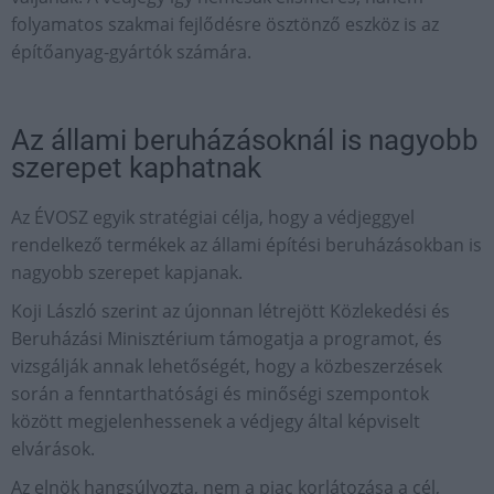
folyamatos szakmai fejlődésre ösztönző eszköz is az
építőanyag-gyártók számára.
Az állami beruházásoknál is nagyobb
szerepet kaphatnak
Az ÉVOSZ egyik stratégiai célja, hogy a védjeggyel
rendelkező termékek az állami építési beruházásokban is
nagyobb szerepet kapjanak.
Koji László szerint az újonnan létrejött Közlekedési és
Beruházási Minisztérium támogatja a programot, és
vizsgálják annak lehetőségét, hogy a közbeszerzések
során a fenntarthatósági és minőségi szempontok
között megjelenhessenek a védjegy által képviselt
elvárások.
Az elnök hangsúlyozta, nem a piac korlátozása a cél,