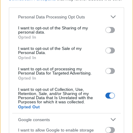
third parties.
Következő cél a lakosság
megszólítása
Please note that this website/app uses one or more Google
Personal Data Processing Opt Outs
services and may gather and store information including but
not limited to your visit or usage behaviour. You may click to
I want to opt-out of the Sharing of my
Az ÉVOSZ szerint a program első fél éve elsősorban a
personal data.
grant or deny consent to Google and its third-party tags to
gyártók bevonásáról szólt. A következő időszak fő
Opted In
use your data for below specified purposes in below Google
feladata már a lakossági és beruházói szemléletformálás
consent section.
I want to opt-out of the Sale of my
lesz.
Personal Data.
Opted In
A szervezet marketingkampányt indít a védjegy
ismertségének növelésére, és arra számít, hogy az
I want to opt-out of processing my
Personal Data for Targeted Advertising.
otthonfelújítási és energiahatékonysági programok új
Opted In
lendületet adhatnak a minősített hazai építőanyagok
I want to opt-out of Collection, Use,
iránti keresletnek.
Retention, Sale, and/or Sharing of my
Personal Data that Is Unrelated with the
A jelenlegi eredmények alapján az ÉVOSZ úgy látja, már
Purposes for which it was collected.
Opted Out
elegendő számú minősített termék áll rendelkezésre
ahhoz, hogy a védjegy valódi tájékozódási pontot
Google consents
jelentsen a szakmai és a lakossági vásárlók számára
I want to allow Google to enable storage
egyaránt.