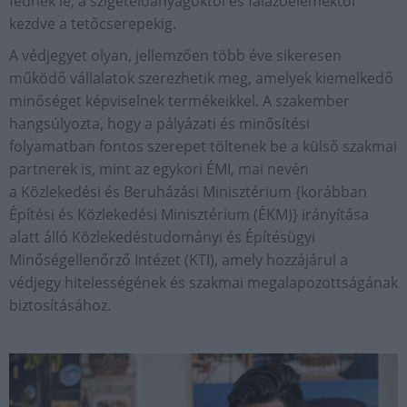
fednek le, a szigetelőanyagoktól és falazóelemektől
kezdve a tetőcserepekig.
A védjegyet olyan, jellemzően több éve sikeresen
működő vállalatok szerezhetik meg, amelyek kiemelkedő
minőséget képviselnek termékeikkel. A szakember
hangsúlyozta, hogy a pályázati és minősítési
folyamatban fontos szerepet töltenek be a külső szakmai
partnerek is, mint az egykori ÉMI, mai nevén
a Közlekedési és Beruházási Minisztérium {korábban
Építési és Közlekedési Minisztérium (ÉKM)} irányítása
alatt álló Közlekedéstudományi és Építésügyi
Minőségellenőrző Intézet (KTI), amely hozzájárul a
védjegy hitelességének és szakmai megalapozottságának
biztosításához.