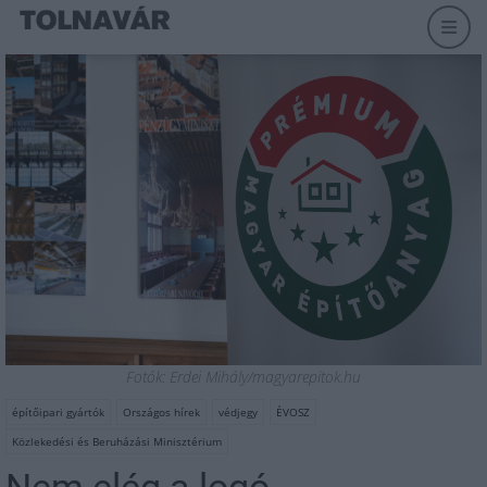
Fotók: Erdei Mihály/magyarepitok.hu
építőipari gyártók
Országos hírek
védjegy
ÉVOSZ
Közlekedési és Beruházási Minisztérium