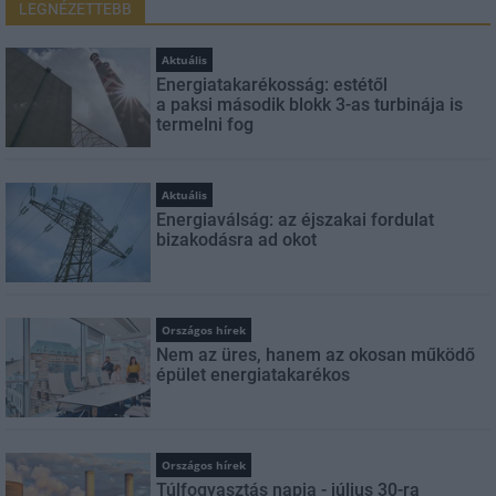
LEGNÉZETTEBB
Aktuális
Energiatakarékosság: estétől
a paksi második blokk 3-as turbinája is
termelni fog
Aktuális
Energiaválság: az éjszakai fordulat
bizakodásra ad okot
Országos hírek
Nem az üres, hanem az okosan működő
épület energiatakarékos
Országos hírek
Túlfogyasztás napja - július 30-ra