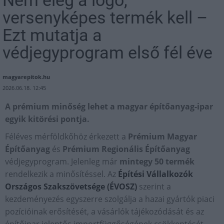
Nem elég a logó,
versenyképes termék kell –
Ezt mutatja a
védjegyprogram első fél éve
magyarepitok.hu
2026.06.18. 12:45
A prémium minőség lehet a magyar építőanyag-ipar
egyik kitörési pontja.
Féléves mérföldkőhöz érkezett a
Prémium Magyar
Építőanyag
és
Prémium Regionális Építőanyag
védjegyprogram. Jelenleg már
mintegy 50 termék
rendelkezik a minősítéssel. Az
Építési Vállalkozók
Országos Szakszövetsége (ÉVOSZ)
szerint a
kezdeményezés egyszerre szolgálja a hazai gyártók piaci
pozícióinak erősítését, a vásárlók tájékozódását és az