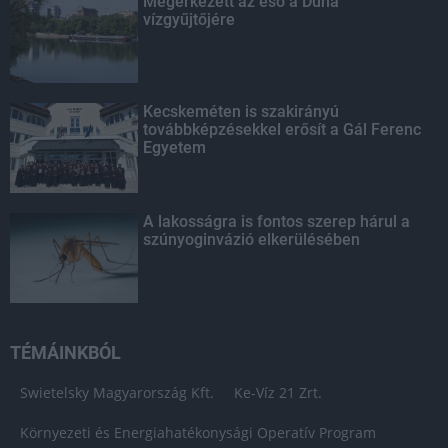
Megérkezett az eső a Duna
vízgyűjtőjére
Kecskeméten is szakirányú
továbbképzésekkel erősít a Gál Ferenc
Egyetem
A lakosságra is fontos szerep hárul a
szúnyoginvázió elkerülésében
TÉMÁINKBÓL
Swietelsky Magyarország Kft.
Ke-Víz 21 Zrt.
Környezeti és Energiahatékonysági Operatív Program