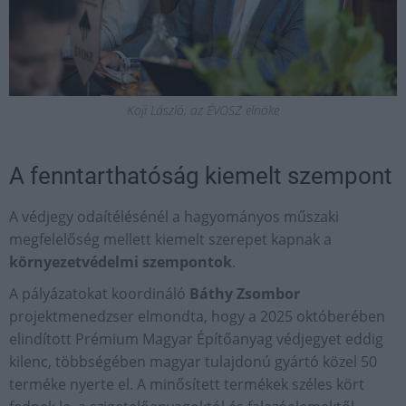
Koji László, az ÉVOSZ elnöke
A fenntarthatóság kiemelt szempont
A védjegy odaítélésénél a hagyományos műszaki
megfelelőség mellett kiemelt szerepet kapnak a
környezetvédelmi szempontok
.
A pályázatokat koordináló
Báthy Zsombor
projektmenedzser elmondta, hogy a 2025 októberében
elindított Prémium Magyar Építőanyag védjegyet eddig
kilenc, többségében magyar tulajdonú gyártó közel 50
terméke nyerte el. A minősített termékek széles kört