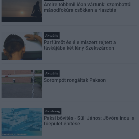
Amire többmillióan vártunk: szombattól
másodfokúra csökken a riasztás
Aktuális
Parfümöt és élelmiszert rejtett a
táskájába két lány Szekszárdon
Aktuális
Sorompót rongáltak Pakson
Gazdaság
Paksi bővítés - Süli János: Jövőre indul a
főépület építése