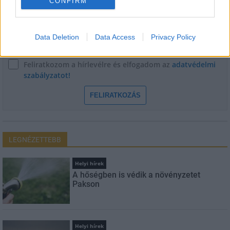
CONFIRM
E-mail cím
Data Deletion
Data Access
Privacy Policy
Feliratkozom a hírlevélre és elfogadom az
adatvédelmi
szabályzatot!
FELIRATKOZÁS
LEGNÉZETTEBB
Helyi hírek
A hőségben is védik a növényzetet
Pakson
Helyi hírek