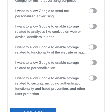
Google for online advertising purposes.
Elkészült a Liszt Ferenc repülőtér
közelében lévő logisztikai bázis út- és
közműhálózatának fejlesztése
I want to allow Google to send me
personalized advertising.
I want to allow Google to enable storage
Látlelet a hazai víziközművekről?
related to analytics like cookies on web or
Egyetlen, fél évszázados vezetéken
device identifiers in apps.
múlt Bicske vízellátása
I want to allow Google to enable storage
related to functionality of the website or app.
Épített öröksége megújításával is készül
Mohács a csata ötszázadik
I want to allow Google to enable storage
évfordulójára
related to personalization.
I want to allow Google to enable storage
related to security, including authentication
functionality and fraud prevention, and other
user protection.
HÍRLEVÉL
Név