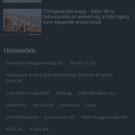
Túlfogyasztás napja - július 30-ra
felhasználta az emberiség a Föld egész
évre elegendő erőforrásait
TÉMÁINKBÓL
Swietelsky Magyarország Kft.
Ke-Víz 21 Zrt.
Környezeti és Energiahatékonysági Operatív Program
(KEHOP)
Liszt Ferenc repülőtér
Strabag
ZÁÉV Építőipari Zrt.
Hódút Kft.
HE-DO Kft.
szennyvíz
Colas
kórházfejlesztés
EuroAszfalt Kft.
West Hungária Bau Kft.
KÉSZ Zrt.
A-Híd Zrt.