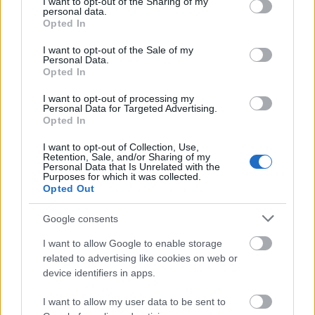
not limited to your visit or usage behaviour. You may click to
I want to opt-out of the Sharing of my
personal data.
grant or deny consent to Google and its third-party tags to
Opted In
use your data for below specified purposes in below Google
consent section.
I want to opt-out of the Sale of my
Personal Data.
Opted In
I want to opt-out of processing my
Personal Data for Targeted Advertising.
Opted In
HE-DO
BKK
KM Építő Kft.
Főmterv Mérnöki Tervező Zrt.
I want to opt-out of Collection, Use,
Látványos építési szakasz indult be a Flórián téri
Retention, Sale, and/or Sharing of my
Personal Data that Is Unrelated with the
felüljárón
Purposes for which it was collected.
Opted Out
A tartós nyári hőség jelentős kihívás elé állítja a KM Építőt,
ennek ellenére folyamatosan halad az aszfaltozás.
Google consents
Paks II.: Mit jelent az 5. blokk új
I want to allow Google to enable storage
mérföldköve a felülvizsgálat
related to advertising like cookies on web or
árnyékában?
device identifiers in apps.
I want to allow my user data to be sent to