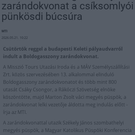
zarándokvonat a csíksomlyói
pünkösdi búcsúra
MTI
2026.05.21. 10:22
Csütörtök reggel a budapesti Keleti pályaudvarról
indult a Boldogasszony zarándokvonat.
A Misszió Tours Utazási Iroda és a MÁV Személyszállítási
Zrt. közös szervezésében 13. alkalommal elinduló
Boldogasszony zarándokvonatot és több mint 800
utasát Csáky Csongor, a Rákóczi Szövetség elnöke
köszöntötte, majd Marton Zsolt váci megyés püspök, a
zarándokvonat lelki vezetője áldotta meg indulás előtt -
írja az MTI.
A zarándokvonattal utazik Székely János szombathelyi
megyés püspök, a Magyar Katolikus Püspöki Konferencia