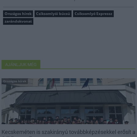
Országos hírek
Csíksomlyói búcsú
Csíksomlyó Expressz
zarándokvonat
AJÁNLJUK MÉG
Országos hírek
Kecskeméten is szakirányú továbbképzésekkel erősít a