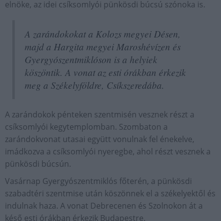
elnöke, az idei csíksomlyói pünkösdi búcsú szónoka is.
A zarándokokat a Kolozs megyei Désen,
majd a Hargita megyei Maroshévízen és
Gyergyószentmiklóson is a helyiek
köszöntik. A vonat az esti órákban érkezik
meg a Székelyföldre, Csíkszeredába.
A zarándokok pénteken szentmisén vesznek részt a
csíksomlyói kegytemplomban. Szombaton a
zarándokvonat utasai együtt vonulnak fel énekelve,
imádkozva a csíksomlyói nyeregbe, ahol részt vesznek a
pünkösdi búcsún.
Vasárnap Gyergyószentmiklós főterén, a pünkösdi
szabadtéri szentmise után köszönnek el a székelyektől és
indulnak haza. A vonat Debrecenen és Szolnokon át a
késő esti órákban érkezik Budapestre.