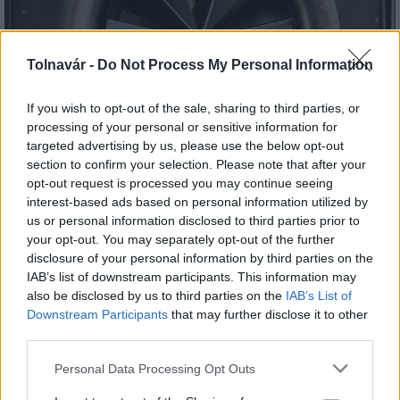
Tolnavár -
Do Not Process My Personal Information
If you wish to opt-out of the sale, sharing to third parties, or
processing of your personal or sensitive information for
Itt az ÉVOSZ megoldása a hőhullámok és az
targeted advertising by us, please use the below opt-out
energiakrízis kezelésére
section to confirm your selection. Please note that after your
opt-out request is processed you may continue seeing
interest-based ads based on personal information utilized by
us or personal information disclosed to third parties prior to
your opt-out. You may separately opt-out of the further
disclosure of your personal information by third parties on the
IAB’s list of downstream participants. This information may
MAGYAR ÉPÍTŐK
also be disclosed by us to third parties on the
IAB’s List of
Downstream Participants
that may further disclose it to other
third parties.
Útépítés
Please note that this website/app uses one or more Google
Personal Data Processing Opt Outs
services and may gather and store information including but