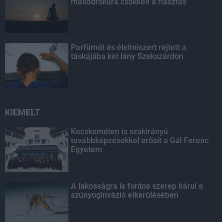
másodfokúra csökken a riasztás
Parfümöt és élelmiszert rejtett a
táskájába két lány Szekszárdon
KIEMELT
Kecskeméten is szakirányú
továbbképzésekkel erősít a Gál Ferenc
Egyetem
A lakosságra is fontos szerep hárul a
szúnyoginvázió elkerülésében