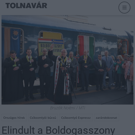
Bruzák Noémi / MTI
Országos hírek
Csíksomlyói búcsú
Csíksomlyó Expressz
zarándokvonat
Elindult a Boldogasszony