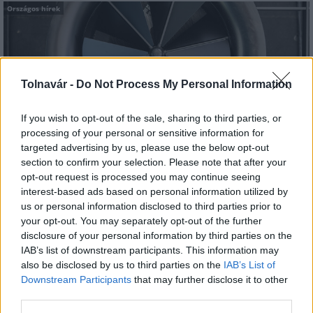
Országos hírek
Tolnavár -
Do Not Process My Personal Information
If you wish to opt-out of the sale, sharing to third parties, or
Itt az ÉVOSZ megoldása a hőhullámok és az
processing of your personal or sensitive information for
energiakrízis kezelésére
targeted advertising by us, please use the below opt-out
section to confirm your selection. Please note that after your
opt-out request is processed you may continue seeing
interest-based ads based on personal information utilized by
us or personal information disclosed to third parties prior to
your opt-out. You may separately opt-out of the further
disclosure of your personal information by third parties on the
MAGYAR ÉPÍTŐK
IAB’s list of downstream participants. This information may
also be disclosed by us to third parties on the
IAB’s List of
Downstream Participants
that may further disclose it to other
Mi épül?
third parties.