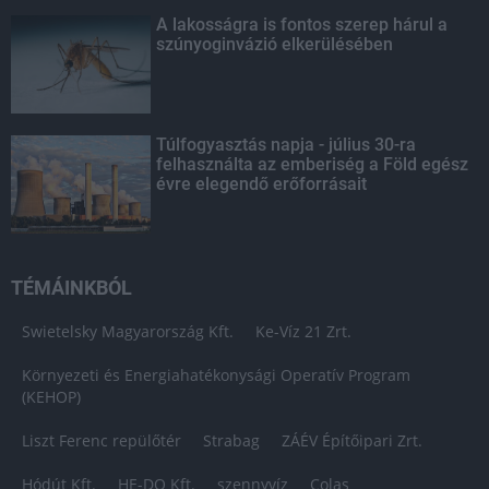
A lakosságra is fontos szerep hárul a
szúnyoginvázió elkerülésében
Túlfogyasztás napja - július 30-ra
felhasználta az emberiség a Föld egész
évre elegendő erőforrásait
TÉMÁINKBÓL
Swietelsky Magyarország Kft.
Ke-Víz 21 Zrt.
Környezeti és Energiahatékonysági Operatív Program
(KEHOP)
Liszt Ferenc repülőtér
Strabag
ZÁÉV Építőipari Zrt.
Hódút Kft.
HE-DO Kft.
szennyvíz
Colas