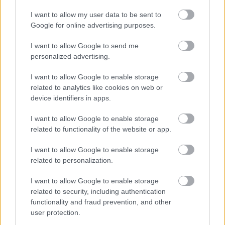
közelében lévő logisztikai bázis út- és
közműhálózatának fejlesztése
I want to allow my user data to be sent to
Google for online advertising purposes.
I want to allow Google to send me
Látlelet a hazai víziközművekről?
personalized advertising.
Egyetlen, fél évszázados vezetéken
múlt Bicske vízellátása
I want to allow Google to enable storage
related to analytics like cookies on web or
device identifiers in apps.
Épített öröksége megújításával is készül
Mohács a csata ötszázadik
I want to allow Google to enable storage
évfordulójára
related to functionality of the website or app.
I want to allow Google to enable storage
related to personalization.
A tengerfenék alatt négy óriáskábellel
kötik össze Spanyolország és
Franciaország villamosenergia-
I want to allow Google to enable storage
hálózatát
related to security, including authentication
functionality and fraud prevention, and other
user protection.