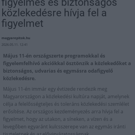
figyelmes és biztonságos
közlekedésre hívja fel a
figyelmet
magyarepitok.hu
2026.05.11. 12:41
Május 11-én országszerte programokkal és
figyelemfelhívó akciókkal ösztönzik a közlekedőket a
biztonságos, udvarias és egymásra odafigyelő
közlekedésre.
Május 11-én immár egy évtizede rendezik meg
Magyarországon a közlekedési kultúra napját, amelynek
célja a felelősségteljes és toleráns közlekedési szemlélet
erősítése. Az országos kezdeményezés arra hívja fel a
figyelmet, hogy az utakon, a síneken, a vízen és a
levegőben egyaránt kulcsszerepe van az egymás iránti
tiszteletnek és az elővigyázatosságnak.