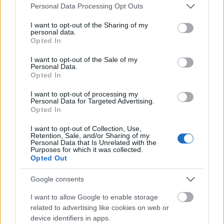
Please note that this website/app uses one or more Google
Personal Data Processing Opt Outs
services and may gather and store information including but
not limited to your visit or usage behaviour. You may click to
I want to opt-out of the Sharing of my
personal data.
grant or deny consent to Google and its third-party tags to
Opted In
use your data for below specified purposes in below Google
consent section.
I want to opt-out of the Sale of my
Personal Data.
Opted In
I want to opt-out of processing my
Personal Data for Targeted Advertising.
Opted In
Paks
paksi atomerőmű
Paks II
Paks II. Atomerőmű Zrt.
Paks II.: Mit jelent az 5. blokk új mérföldköve a
I want to opt-out of Collection, Use,
Retention, Sale, and/or Sharing of my
felülvizsgálat árnyékában?
Personal Data that Is Unrelated with the
Purposes for which it was collected.
Megkezdődött az 5. blokk reaktorépületének alaplemez-
Opted Out
kivitelezése, miközben a felülvizsgálat arra keresi a választ,
hogy a megváltozott gazdasági és geopolitikai környezetben
Google consents
milyen feltételek mellett érdemes továbbvinni Magyarország
egyik legnagyobb beruházását.
I want to allow Google to enable storage
related to advertising like cookies on web or
device identifiers in apps.
Elkészült a Liszt Ferenc repülőtér