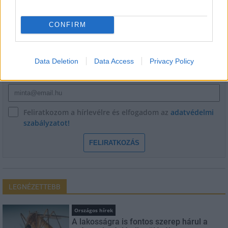
HÍRLEVÉL
CONFIRM
Név
Data Deletion
Data Access
Privacy Policy
E-mail cím
Feliratkozom a hírlevélre és elfogadom az
adatvédelmi
szabályzatot!
FELIRATKOZÁS
LEGNÉZETTEBB
Országos hírek
A lakosságra is fontos szerep hárul a