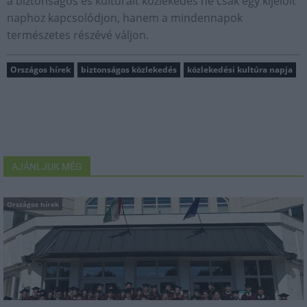
a biztonságos és kulturált közlekedés ne csak egy kijelölt
naphoz kapcsolódjon, hanem a mindennapok
természetes részévé váljon.
Országos hírek
biztonságos közlekedés
közlekedési kultúra napja
AJÁNLJUK MÉG
Országos hírek