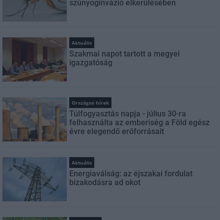
szúnyoginvázió elkerülésében
Aktuális
Szakmai napot tartott a megyei
igazgatóság
Országos hírek
Túlfogyasztás napja - július 30-ra
felhasználta az emberiség a Föld egész
évre elegendő erőforrásait
Aktuális
Energiaválság: az éjszakai fordulat
bizakodásra ad okot