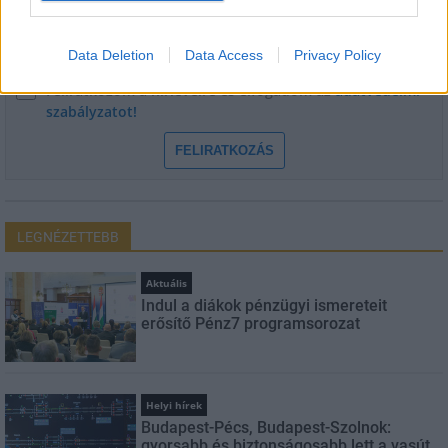
E-mail cím
Data Deletion
Data Access
Privacy Policy
Feliratkozom a hírlevélre és elfogadom az
adatvédelmi
szabályzatot!
FELIRATKOZÁS
LEGNÉZETTEBB
Aktuális
Indul a diákok pénzügyi ismereteit
erősítő Pénz7 programsorozat
Helyi hírek
Budapest-Pécs, Budapest-Szolnok:
gyorsabb és biztonságosabb lett a vasút