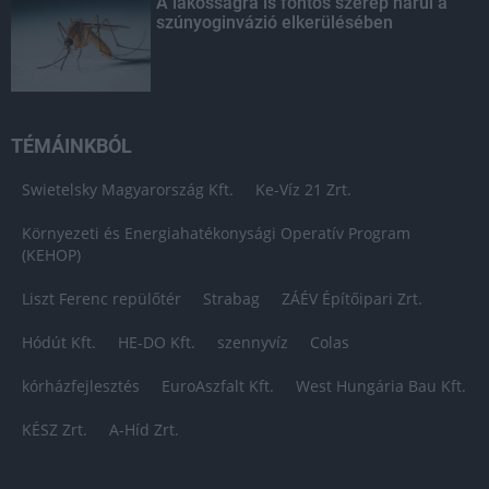
A lakosságra is fontos szerep hárul a
szúnyoginvázió elkerülésében
TÉMÁINKBÓL
Swietelsky Magyarország Kft.
Ke-Víz 21 Zrt.
Környezeti és Energiahatékonysági Operatív Program
(KEHOP)
Liszt Ferenc repülőtér
Strabag
ZÁÉV Építőipari Zrt.
Hódút Kft.
HE-DO Kft.
szennyvíz
Colas
kórházfejlesztés
EuroAszfalt Kft.
West Hungária Bau Kft.
KÉSZ Zrt.
A-Híd Zrt.