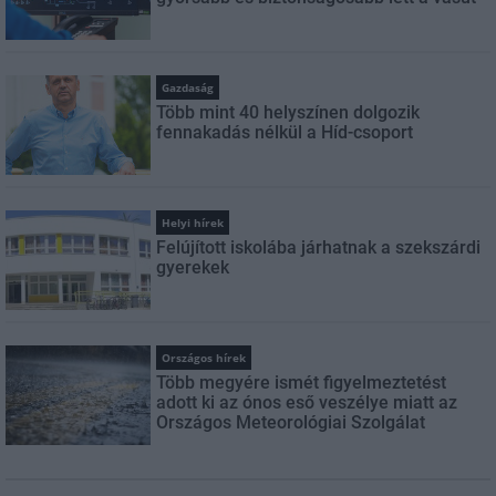
Gazdaság
Több mint 40 helyszínen dolgozik
fennakadás nélkül a Híd-csoport
Helyi hírek
Felújított iskolába járhatnak a szekszárdi
gyerekek
Országos hírek
Több megyére ismét figyelmeztetést
adott ki az ónos eső veszélye miatt az
Országos Meteorológiai Szolgálat