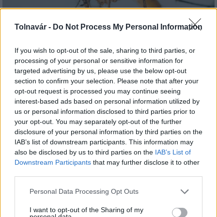
Tolnavár -
Do Not Process My Personal Information
A lakosságra is fontos szerep hárul a szúnyoginvázió
If you wish to opt-out of the sale, sharing to third parties, or
elkerülésében
processing of your personal or sensitive information for
targeted advertising by us, please use the below opt-out
section to confirm your selection. Please note that after your
opt-out request is processed you may continue seeing
interest-based ads based on personal information utilized by
us or personal information disclosed to third parties prior to
your opt-out. You may separately opt-out of the further
MAGYAR ÉPÍTŐK
disclosure of your personal information by third parties on the
IAB’s list of downstream participants. This information may
also be disclosed by us to third parties on the
IAB’s List of
Aktuális
Downstream Participants
that may further disclose it to other
third parties.
Please note that this website/app uses one or more Google
Personal Data Processing Opt Outs
services and may gather and store information including but
not limited to your visit or usage behaviour. You may click to
I want to opt-out of the Sharing of my
personal data.