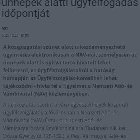
ünnepek alatti ügyfélfogadás
időpontját
MTI
2025.12.23. 10:00
A közigazgatási szünet alatt is kezdeményezhető
ügyintézés elektronikusan a NAV-nál, személyesen az
ünnepek alatt is nyitva tartó hivatalt lehet
felkeresni, az ügyfélszolgálatokról a hatóság
honlapján az Ügyfélszolgálat-keresőben lehet
tájékozódni - hívta fel a figyelmet a Nemzeti Adó- és
Vámhivatal (NAV) közleményében.
A tájékoztatás szerint a vármegyeszékhelyek központi
ügyfélszolgálatai, a fővárosban a Nemzeti Adó- és
Vámhivatal (NAV) Észak-budapesti Adó- és
Vámigazgatósága ügyfélszolgálata (Budapest XIII. ker.,
Dózsa György út 128-132.), a Pest Vármegyei Adó- és