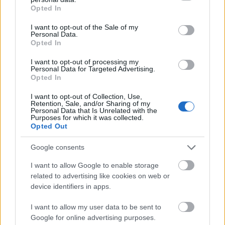
grant or deny consent to Google and its third-party tags to
Opted In
use your data for below specified purposes in below Google
consent section.
I want to opt-out of the Sale of my
Personal Data.
Opted In
I want to opt-out of processing my
Tata
műemlékfelújítás
műemlék
restaurálás
Personal Data for Targeted Advertising.
Opted In
Történelmi táj, amelynek minden köve mesél –
megújul a tatai Angolkert
I want to opt-out of Collection, Use,
Retention, Sale, and/or Sharing of my
A projekt részeként megújulnak a területen található
Personal Data that Is Unrelated with the
Purposes for which it was collected.
műemlékek, köztük a különleges Műromok, valamint a közeli
Opted Out
Várkanyarban álló Nepomuki Szent János híd és szobor is.
Google consents
M1 bővítés: már zajlik a teljesen új
Bicske Kelet csomópont építése
I want to allow Google to enable storage
related to advertising like cookies on web or
device identifiers in apps.
I want to allow my user data to be sent to
Új gyalogosátkelők és jelzőlámpás
Google for online advertising purposes.
csomópont épül Angyalföldön