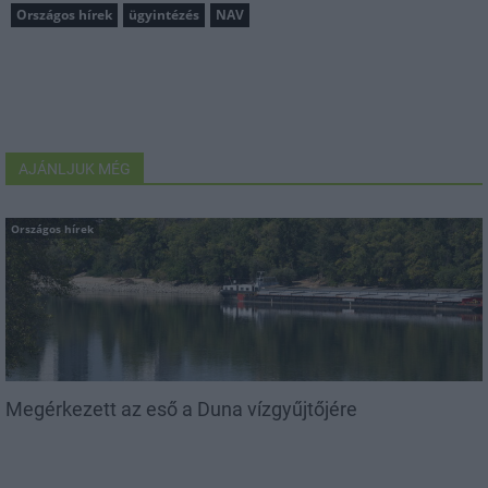
Országos hírek
ügyintézés
NAV
AJÁNLJUK MÉG
Országos hírek
Megérkezett az eső a Duna vízgyűjtőjére