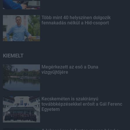
Több mint 40 helyszínen dolgozik
fennakadás nélkül a Híd-csoport
KIEMELT
Megérkezett az eső a Duna
vízgyűjtőjére
Kecskeméten is szakirányú
továbbképzésekkel erősít a Gál Ferenc
Egyetem