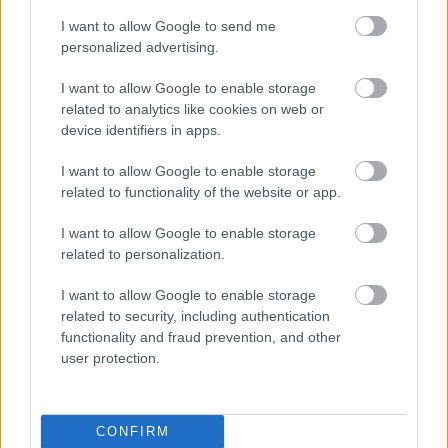
I want to allow Google to send me
personalized advertising.
Másfélszeresére bővítik
I want to allow Google to enable storage
Hódmezővásárhely jó hírű református
related to analytics like cookies on web or
iskoláját
device identifiers in apps.
I want to allow Google to enable storage
Látványos építési szakasz indult be a
related to functionality of the website or app.
Flórián téri felüljárón
I want to allow Google to enable storage
related to personalization.
I want to allow Google to enable storage
related to security, including authentication
functionality and fraud prevention, and other
HÍRLEVÉL
user protection.
Név
CONFIRM