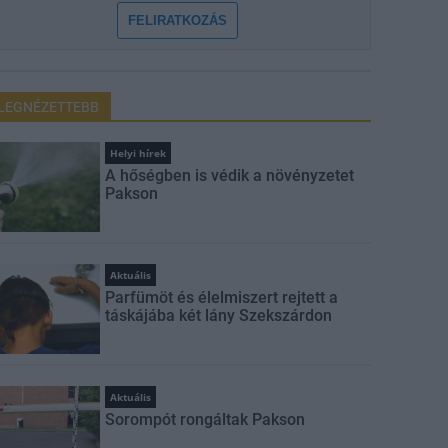
FELIRATKOZÁS
LEGNÉZETTEBB
Helyi hírek
A hőségben is védik a növényzetet
Pakson
Aktuális
Parfümöt és élelmiszert rejtett a
táskájába két lány Szekszárdon
Aktuális
Sorompót rongáltak Pakson