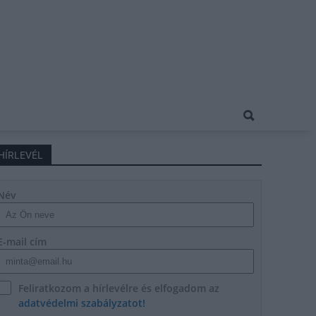
HÍRLEVÉL
Név
E-mail cím
Feliratkozom a hírlevélre és elfogadom az
adatvédelmi szabályzatot!