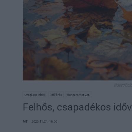
Illusztrác
Országos hírek
időjárás
HungaroMet Zrt.
Felhős, csapadékos időve
MTI
2025.11.24. 16:56