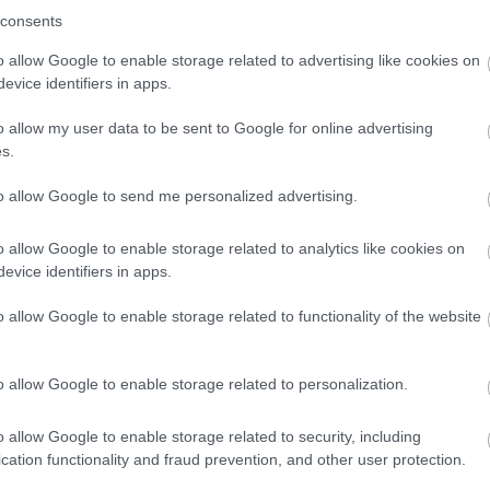
második felében kisebb eső már előfordulhat. Gyenge
consents
ban mínusz 7, plusz 2, délután 3, 8 Celsius-fok
o allow Google to enable storage related to advertising like cookies on
evice identifiers in apps.
ű, kisebb eső több helyen is lehet, helyenként havas
a légmozgás. Vasárnap hajnalban mínusz 1, plusz 4,
o allow my user data to be sent to Google for online advertising
s.
to allow Google to send me personalized advertising.
o allow Google to enable storage related to analytics like cookies on
evice identifiers in apps.
o allow Google to enable storage related to functionality of the website
o allow Google to enable storage related to personalization.
Országos hírek
o allow Google to enable storage related to security, including
cation functionality and fraud prevention, and other user protection.