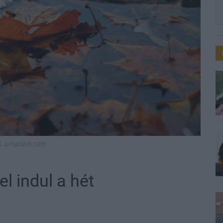
ió, unsplash.com
l indul a hét