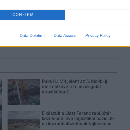
CONFIRM
s fontos szerep
Itt az ÉVOSZ megoldása a
oginvázió
hőhullámok és az energiakrízis
Data Deletion
Data Access
Privacy Policy
kezelésére
Paks II.: Mit jelent az 5. blokk új
mérföldköve a felülvizsgálat
árnyékában?
Elkészült a Liszt Ferenc repülőtér
közelében lévő logisztikai bázis út-
és közműhálózatának fejlesztése