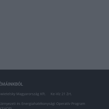
ÉMÁINKBÓL
Swietelsky Magyarország Kft.
Ke-Víz 21 Zrt.
Környezeti és Energiahatékonysági Operatív Program
(KEHOP)