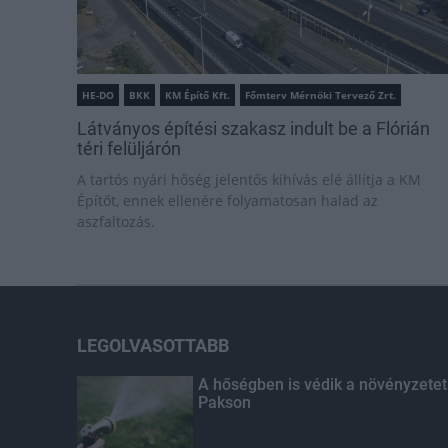
HE-DO
BKK
KM Építő Kft.
Főmterv Mérnöki Tervező Zrt.
Látványos építési szakasz indult be a Flórián
téri felüljárón
A tartós nyári hőség jelentős kihívás elé állítja a KM
Építőt, ennek ellenére folyamatosan halad az
aszfaltozás.
LEGOLVASOTTABB
A hőségben is védik a növényzetet
Pakson