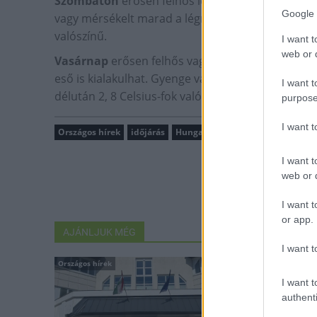
Szombaton
erősen felhős idő valószínű, a nap 
Google 
vagy mérsékelt marad a légmozgás. Szombat hajnal
valószínű.
I want t
web or d
Vasárnap
erősen felhős vagy borult idő valószín
eső is kialakulhat. Gyenge vagy mérsékelt marad 
I want t
délután 2, 8 Celsius-fok valószínű.
purpose
I want 
Országos hírek
időjárás
HungaroMet Zrt.
I want t
web or d
I want t
or app.
AJÁNLJUK MÉG
I want t
Országos hírek
Országos hírek
I want t
authenti