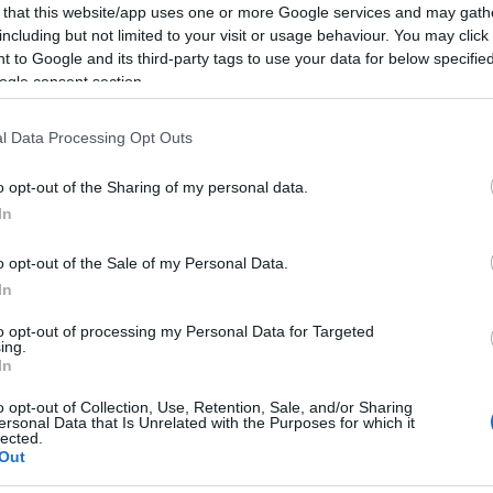
 that this website/app uses one or more Google services and may gath
adozik, csökken a felhőzet, és süt ki a nap, de
including but not limited to your visit or usage behaviour. You may click 
. Reggelig még több helyen van kilátás csapadékra:
 to Google and its third-party tags to use your data for below specifi
z északnyugati alacsonyabban fekvő helyeken, havas
ogle consent section.
ten is megszűnik az eső. Az északnyugati, nyugati szél
l Data Processing Opt Outs
kora délután 3 és 11 Celsius-fok között alakulhat.
o opt-out of the Sharing of my personal data.
alószínű, másutt a változó felhőzet mellett
In
ltalában nem várható, de délkeleten kisebb eső sem
o opt-out of the Sale of my Personal Data.
hol erős lökések kísérhetik.
In
z 3, plusz 2 Celsius-fok között valószínű, de a
to opt-out of processing my Personal Data for Targeted
ebb is lehet, a csúcshőmérséklet 3 és 8 Celsius-fok
ing.
In
míg dél, délkelet felé haladva felhős, borult idő
o opt-out of Collection, Use, Retention, Sale, and/or Sharing
ersonal Data that Is Unrelated with the Purposes for which it
ge vagy mérsékelt marad a légmozgás. Péntek
lected.
ius-fok valószínű.
Out