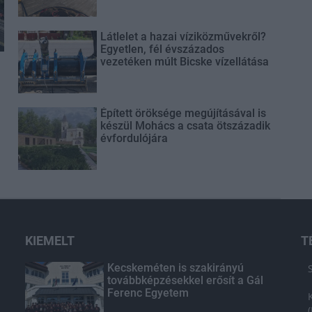
Látlelet a hazai víziközművekről?
Egyetlen, fél évszázados
vezetéken múlt Bicske vízellátása
Épített öröksége megújításával is
készül Mohács a csata ötszázadik
évfordulójára
KIEMELT
T
Kecskeméten is szakirányú
továbbképzésekkel erősít a Gál
Ferenc Egyetem