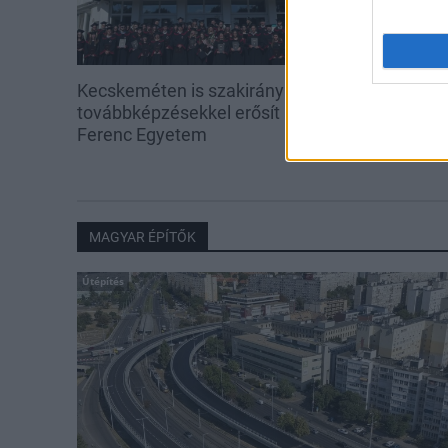
Kecskeméten is szakirányú
A lakosságra i
továbbképzésekkel erősít a Gál
hárul a szúny
Ferenc Egyetem
elkerülésében
MAGYAR ÉPÍTŐK
Útépítés