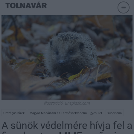
Illusztráció, unsplash.com
Országos hírek
Magyar Madártani és Természetvédelmi Egyesület
sündisznó
A sünök védelmére hívja fel a