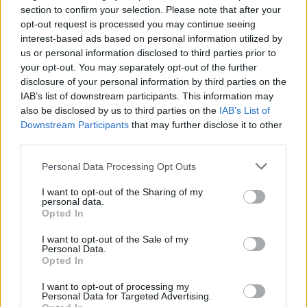
section to confirm your selection. Please note that after your
opt-out request is processed you may continue seeing
interest-based ads based on personal information utilized by
Országos hírek
us or personal information disclosed to third parties prior to
your opt-out. You may separately opt-out of the further
disclosure of your personal information by third parties on the
IAB’s list of downstream participants. This information may
also be disclosed by us to third parties on the
IAB’s List of
Downstream Participants
that may further disclose it to other
third parties.
A lakosságra is fontos szerep hárul a szúnyoginvázió
Please note that this website/app uses one or more Google
Personal Data Processing Opt Outs
elkerülésében
services and may gather and store information including but
not limited to your visit or usage behaviour. You may click to
I want to opt-out of the Sharing of my
personal data.
grant or deny consent to Google and its third-party tags to
Opted In
use your data for below specified purposes in below Google
consent section.
I want to opt-out of the Sale of my
Personal Data.
Opted In
MAGYAR ÉPÍTŐK
I want to opt-out of processing my
Personal Data for Targeted Advertising.