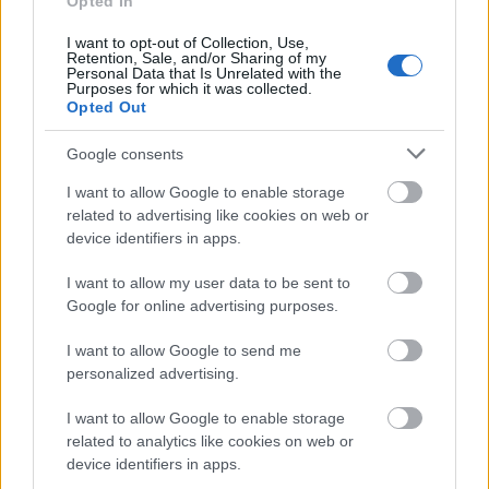
Opted In
Aktuális
I want to opt-out of Collection, Use,
Retention, Sale, and/or Sharing of my
Personal Data that Is Unrelated with the
Purposes for which it was collected.
Opted Out
Google consents
I want to allow Google to enable storage
related to advertising like cookies on web or
device identifiers in apps.
I want to allow my user data to be sent to
Tata
műemlékfelújítás
műemlék
restaurálás
Google for online advertising purposes.
Történelmi táj, amelynek minden köve mesél –
I want to allow Google to send me
megújul a tatai Angolkert
personalized advertising.
A projekt részeként megújulnak a területen található
műemlékek, köztük a különleges Műromok, valamint a közeli
I want to allow Google to enable storage
Várkanyarban álló Nepomuki Szent János híd és szobor is.
related to analytics like cookies on web or
device identifiers in apps.