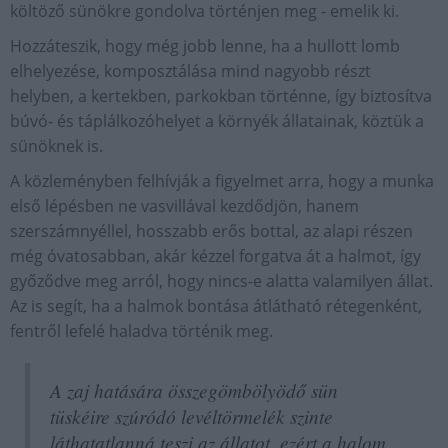
költöző sünökre gondolva történjen meg - emelik ki.
Hozzáteszik, hogy még jobb lenne, ha a hullott lomb
elhelyezése, komposztálása mind nagyobb részt
helyben, a kertekben, parkokban történne, így biztosítva
búvó- és táplálkozóhelyet a környék állatainak, köztük a
sünöknek is.
A közleményben felhívják a figyelmet arra, hogy a munka
első lépésben ne vasvillával kezdődjön, hanem
szerszámnyéllel, hosszabb erős bottal, az alapi részen
még óvatosabban, akár kézzel forgatva át a halmot, így
győződve meg arról, hogy nincs-e alatta valamilyen állat.
Az is segít, ha a halmok bontása átlátható rétegenként,
fentről lefelé haladva történik meg.
A zaj hatására összegömbölyödő sün
tüskéire szúródó levéltörmelék szinte
láthatatlanná teszi az állatot, ezért a halom