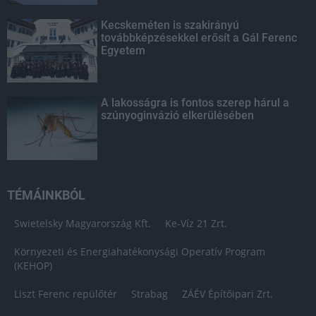
Kecskeméten is szakirányú
továbbképzésekkel erősít a Gál Ferenc
Egyetem
A lakosságra is fontos szerep hárul a
szúnyoginvázió elkerülésében
TÉMÁINKBÓL
Swietelsky Magyarország Kft.
Ke-Víz 21 Zrt.
Környezeti és Energiahatékonysági Operatív Program
(KEHOP)
Liszt Ferenc repülőtér
Strabag
ZÁÉV Építőipari Zrt.