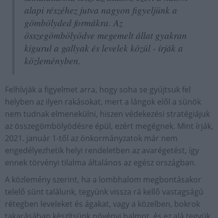
alapi részéhez jutva nagyon figyeljünk a
gömbölyded formákra. Az
összegömbölyödve megemelt állat gyakran
kigurul a gallyak és levelek közül - írják a
közleményben.
Felhívják a figyelmet arra, hogy soha se gyújtsuk fel
helyben az ilyen rakásokat, mert a lángok elől a sünök
nem tudnak elmenekülni, hiszen védekezési stratégiájuk
az összegömbölyödésre épül, ezért megégnek. Mint írják,
2021. január 1-től az önkormányzatok már nem
engedélyezhetik helyi rendeletben az avarégetést, így
ennek törvényi tilalma általános az egész országban.
A közlemény szerint, ha a lombhalom megbontásakor
telelő sünt találunk, tegyünk vissza rá kellő vastagságú
rétegben leveleket és ágakat, vagy a közelben, bokrok
takarásában készítsünk növényi halmot, és ez alá tegyük