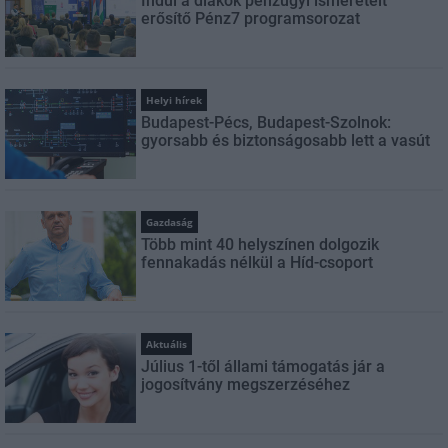
Indul a diákok pénzügyi ismereteit
erősítő Pénz7 programsorozat
Helyi hírek
Budapest-Pécs, Budapest-Szolnok:
gyorsabb és biztonságosabb lett a vasút
Gazdaság
Több mint 40 helyszínen dolgozik
fennakadás nélkül a Híd-csoport
Aktuális
Július 1-től állami támogatás jár a
jogosítvány megszerzéséhez