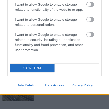
M1 bővítés: már zajlik a teljesen új
I want to allow Google to enable storage
Bicske Kelet csomópont építése
related to functionality of the website or app.
I want to allow Google to enable storage
related to personalization.
Új gyalogosátkelők és jelzőlámpás
csomópont épül Angyalföldön
I want to allow Google to enable storage
related to security, including authentication
functionality and fraud prevention, and other
user protection.
Másfélszeresére bővítik
Hódmezővásárhely jó hírű református
iskoláját
CONFIRM
Látványos építési szakasz indult be a
Data Deletion
Data Access
Privacy Policy
Flórián téri felüljárón