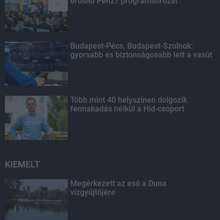
erősítő Pénz7 programsorozat
Budapest-Pécs, Budapest-Szolnok:
gyorsabb és biztonságosabb lett a vasút
Több mint 40 helyszínen dolgozik
fennakadás nélkül a Híd-csoport
KIEMELT
Megérkezett az eső a Duna
vízgyűjtőjére