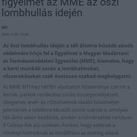
figyelmet az MME az őszi
lombhullás idején
MTI
2025.11.03. 12:34
Az őszi lombhullás idején a téli álomra húzódó sünök
védelmére hívja fel a figyelmet a Magyar Madártani
és Természetvédelmi Egyesület (MME), kiemelve, hogy
a kerti munkák során a lombhalmokat,
rőzserakásokat csak óvatosan szabad megbolygatni.
Az MME MTI-hez hétfőn eljuttatott közleménye szerint a
kertek, parkok rendezése során összegereblyézett,
ideiglenes levél- és rőzsehalmok ideális búvóhelyet
jelentenek a telelésre készülő sünök számára, amelyek
téli álma akkor kezdődik, amikor a hőmérséklet tartósan
8 Celsius-fok alá csökken. Fontos, hogy ezeknek a
növényi halmoknak az elszállítása az esetleg alájuk