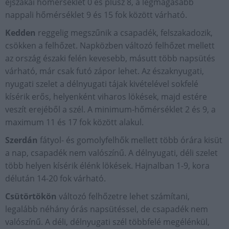
éjszakai hőmérséklet 0 és plusz 8, a legmagasabb
nappali hőmérséklet 9 és 15 fok között várható.
Kedden
reggelig megszűnik a csapadék, felszakadozik,
csökken a felhőzet. Napközben változó felhőzet mellett
az ország északi felén kevesebb, másutt több napsütés
várható, már csak futó zápor lehet. Az északnyugati,
nyugati szelet a délnyugati tájak kivételével sokfelé
kísérik erős, helyenként viharos lökések, majd estére
veszít erejéből a szél. A minimum-hőmérséklet 2 és 9, a
maximum 11 és 17 fok között alakul.
Szerdán
fátyol- és gomolyfelhők mellett több órára kisüt
a nap, csapadék nem valószínű. A délnyugati, déli szelet
több helyen kísérik élénk lökések. Hajnalban 1-9, kora
délután 14-20 fok várható.
Csütörtökön
változó felhőzetre lehet számítani,
legalább néhány órás napsütéssel, de csapadék nem
valószínű. A déli, délnyugati szél többfelé megélénkül,