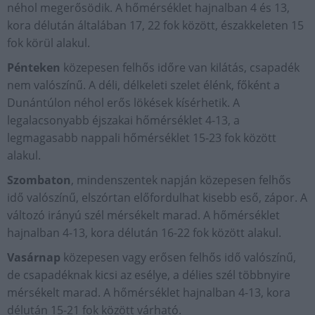
néhol megerősödik. A hőmérséklet hajnalban 4 és 13,
kora délután általában 17, 22 fok között, északkeleten 15
fok körül alakul.
Pénteken
közepesen felhős időre van kilátás, csapadék
nem valószínű. A déli, délkeleti szelet élénk, főként a
Dunántúlon néhol erős lökések kísérhetik. A
legalacsonyabb éjszakai hőmérséklet 4-13, a
legmagasabb nappali hőmérséklet 15-23 fok között
alakul.
Szombaton
, mindenszentek napján közepesen felhős
idő valószínű, elszórtan előfordulhat kisebb eső, zápor. A
változó irányú szél mérsékelt marad. A hőmérséklet
hajnalban 4-13, kora délután 16-22 fok között alakul.
Vasárnap
közepesen vagy erősen felhős idő valószínű,
de csapadéknak kicsi az esélye, a délies szél többnyire
mérsékelt marad. A hőmérséklet hajnalban 4-13, kora
délután 15-21 fok között várható.