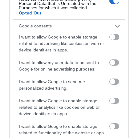
Personal Data that Is Unrelated with the
Purposes for which it was collected.
Opted Out
Google consents
I want to allow Google to enable storage
related to advertising like cookies on web or
device identifiers in apps.
Tata
műemlékfelújítás
műemlék
restaurálás
Történelmi táj, amelynek minden köve mesél –
I want to allow my user data to be sent to
megújul a tatai Angolkert
Google for online advertising purposes.
A projekt részeként megújulnak a területen található
I want to allow Google to send me
műemlékek, köztük a különleges Műromok, valamint a közeli
personalized advertising.
Várkanyarban álló Nepomuki Szent János híd és szobor is.
I want to allow Google to enable storage
M1 bővítés: már zajlik a teljesen új
related to analytics like cookies on web or
Bicske Kelet csomópont építése
device identifiers in apps.
I want to allow Google to enable storage
related to functionality of the website or app.