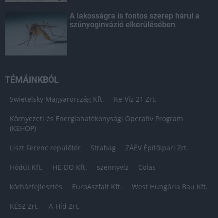
A lakosságra is fontos szerep hárul a
szúnyoginvázió elkerülésében
TÉMÁINKBÓL
Swietelsky Magyarország Kft.
Ke-Víz 21 Zrt.
Környezeti és Energiahatékonysági Operatív Program
(KEHOP)
Liszt Ferenc repülőtér
Strabag
ZÁÉV Építőipari Zrt.
Hódút Kft.
HE-DO Kft.
szennyvíz
Colas
kórházfejlesztés
EuroAszfalt Kft.
West Hungária Bau Kft.
KÉSZ Zrt.
A-Híd Zrt.