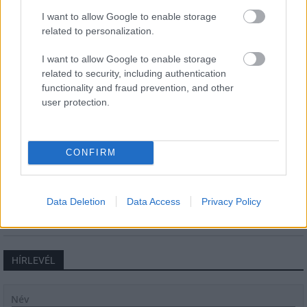
Új gyalogosátkelők és jelzőlámpás
csomópont épül Angyalföldön
I want to allow Google to enable storage
related to personalization.
I want to allow Google to enable storage
related to security, including authentication
Másfélszeresére bővítik
functionality and fraud prevention, and other
Hódmezővásárhely jó hírű református
iskoláját
user protection.
Látványos építési szakasz indult be a
CONFIRM
Flórián téri felüljárón
Data Deletion
Data Access
Privacy Policy
HÍRLEVÉL
Név