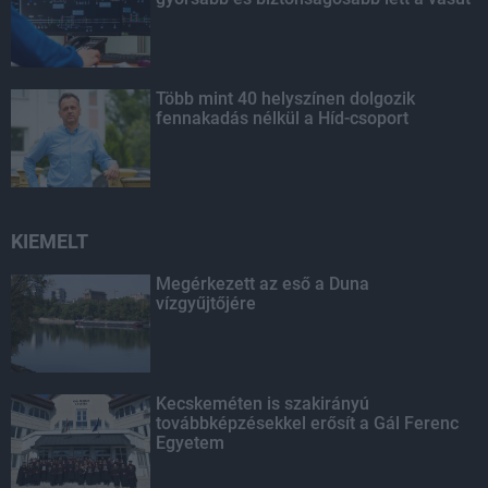
Több mint 40 helyszínen dolgozik
fennakadás nélkül a Híd-csoport
KIEMELT
Megérkezett az eső a Duna
vízgyűjtőjére
Kecskeméten is szakirányú
továbbképzésekkel erősít a Gál Ferenc
Egyetem