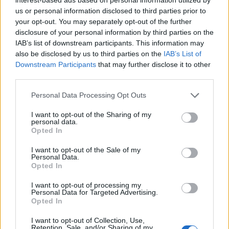
us or personal information disclosed to third parties prior to
your opt-out. You may separately opt-out of the further
disclosure of your personal information by third parties on the
IAB’s list of downstream participants. This information may
also be disclosed by us to third parties on the
IAB’s List of
A lakosságra is fontos szerep hárul a szúnyoginvázió
Downstream Participants
that may further disclose it to other
elkerülésében
third parties.
Please note that this website/app uses one or more Google
Personal Data Processing Opt Outs
services and may gather and store information including but
not limited to your visit or usage behaviour. You may click to
I want to opt-out of the Sharing of my
personal data.
grant or deny consent to Google and its third-party tags to
Opted In
use your data for below specified purposes in below Google
consent section.
I want to opt-out of the Sale of my
MAGYAR ÉPÍTŐK
Personal Data.
Opted In
Aktuális
I want to opt-out of processing my
Personal Data for Targeted Advertising.
Opted In
I want to opt-out of Collection, Use,
Retention, Sale, and/or Sharing of my