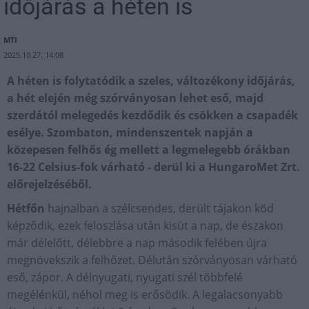
időjárás a héten is
MTI
2025.10.27. 14:08
A héten is folytatódik a szeles, változékony időjárás,
a hét elején még szórványosan lehet eső, majd
szerdától melegedés kezdődik és csökken a csapadék
esélye. Szombaton, mindenszentek napján a
közepesen felhős ég mellett a legmelegebb órákban
16-22 Celsius-fok várható - derül ki a HungaroMet Zrt.
előrejelzéséből.
Hétfőn
hajnalban a szélcsendes, derült tájakon köd
képződik, ezek feloszlása után kisüt a nap, de északon
már délelőtt, délebbre a nap második felében újra
megnövekszik a felhőzet. Délután szórványosan várható
eső, zápor. A délnyugati, nyugati szél többfelé
megélénkül, néhol meg is erősödik. A legalacsonyabb