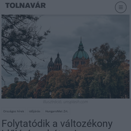
Illusztráció, unsplash.com
Országos hírek
időjárás
HungaroMet Zrt.
Folytatódik a változékony