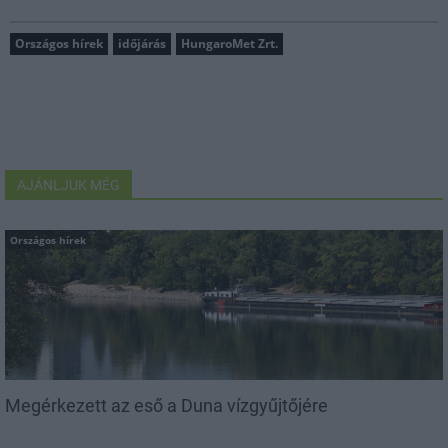
Országos hírek
időjárás
HungaroMet Zrt.
AJÁNLJUK MÉG
Országos hírek
Megérkezett az eső a Duna vízgyűjtőjére