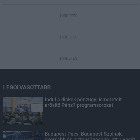
HIRDETÉS
HIRDETÉS
HIRDETÉS
LEGOLVASOTTABB
Indul a diákok pénzügyi ismereteit
erősítő Pénz7 programsorozat
Budapest-Pécs, Budapest-Szolnok:
gyorsabb és biztonságosabb lett a vasút