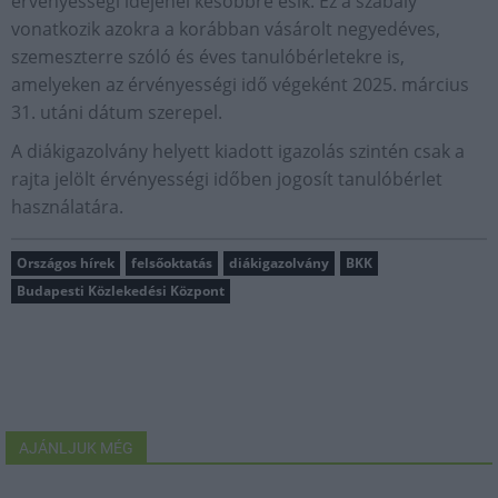
érvényességi idejénél későbbre esik. Ez a szabály
vonatkozik azokra a korábban vásárolt negyedéves,
szemeszterre szóló és éves tanulóbérletekre is,
amelyeken az érvényességi idő végeként 2025. március
31. utáni dátum szerepel.
A diákigazolvány helyett kiadott igazolás szintén csak a
rajta jelölt érvényességi időben jogosít tanulóbérlet
használatára.
Országos hírek
felsőoktatás
diákigazolvány
BKK
Budapesti Közlekedési Központ
AJÁNLJUK MÉG