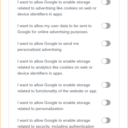
I want to allow Google to enable storage
Indulhat a Honvéd tér megújításának tervezése, ahol a
related to advertising like cookies on web or
klímatudatos gondolkodás és a helyi identitás erősítése kerül a
device identifiers in apps.
középpontba.
I want to allow my user data to be sent to
Google for online advertising purposes.
Történelmi táj, amelynek minden köve
mesél – megújul a tatai Angolkert
I want to allow Google to send me
personalized advertising.
I want to allow Google to enable storage
M1 bővítés: már zajlik a teljesen új
related to analytics like cookies on web or
Bicske Kelet csomópont építése
device identifiers in apps.
I want to allow Google to enable storage
related to functionality of the website or app.
Új gyalogosátkelők és jelzőlámpás
csomópont épül Angyalföldön
I want to allow Google to enable storage
related to personalization.
I want to allow Google to enable storage
related to security, including authentication
Másfélszeresére bővítik