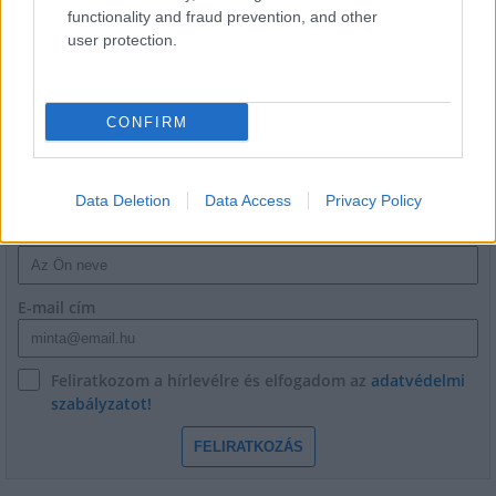
Hódmezővásárhely jó hírű református
functionality and fraud prevention, and other
iskoláját
user protection.
CONFIRM
HÍRLEVÉL
Data Deletion
Data Access
Privacy Policy
Név
E-mail cím
Feliratkozom a hírlevélre és elfogadom az
adatvédelmi
szabályzatot!
FELIRATKOZÁS