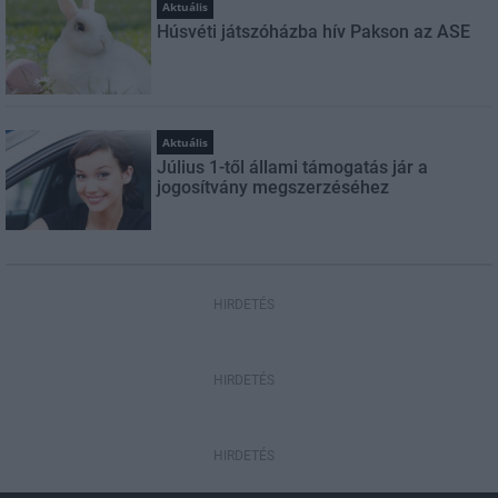
Aktuális
Húsvéti játszóházba hív Pakson az ASE
Aktuális
Július 1-től állami támogatás jár a
jogosítvány megszerzéséhez
HIRDETÉS
HIRDETÉS
HIRDETÉS