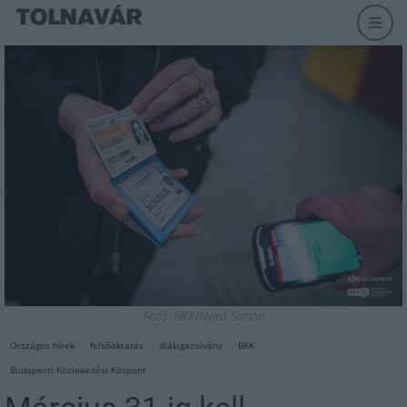
Fotó: BKK/Nyirő Simon
Országos hírek
felsőoktatás
diákigazolvány
BKK
Budapesti Közlekedési Központ