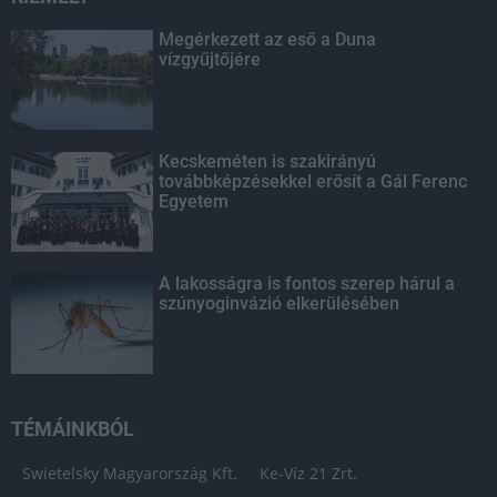
Megérkezett az eső a Duna
vízgyűjtőjére
Kecskeméten is szakirányú
továbbképzésekkel erősít a Gál Ferenc
Egyetem
A lakosságra is fontos szerep hárul a
szúnyoginvázió elkerülésében
TÉMÁINKBÓL
Swietelsky Magyarország Kft.
Ke-Víz 21 Zrt.