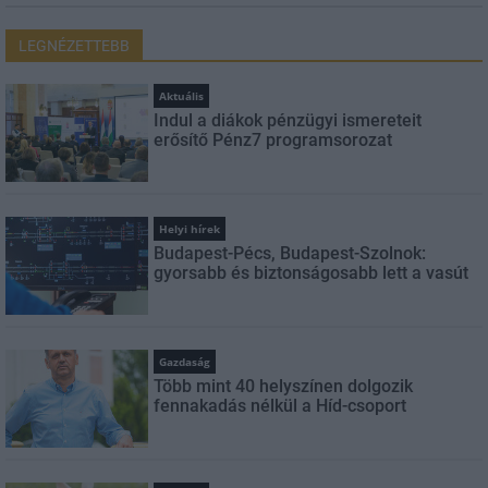
LEGNÉZETTEBB
Aktuális
Indul a diákok pénzügyi ismereteit
erősítő Pénz7 programsorozat
Helyi hírek
Budapest-Pécs, Budapest-Szolnok:
gyorsabb és biztonságosabb lett a vasút
Gazdaság
Több mint 40 helyszínen dolgozik
fennakadás nélkül a Híd-csoport