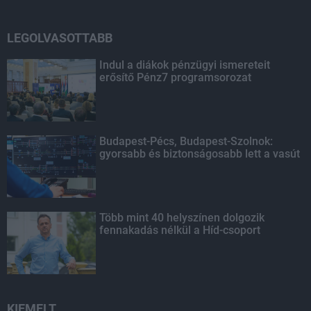
LEGOLVASOTTABB
Indul a diákok pénzügyi ismereteit
erősítő Pénz7 programsorozat
Budapest-Pécs, Budapest-Szolnok:
gyorsabb és biztonságosabb lett a vasút
Több mint 40 helyszínen dolgozik
fennakadás nélkül a Híd-csoport
KIEMELT