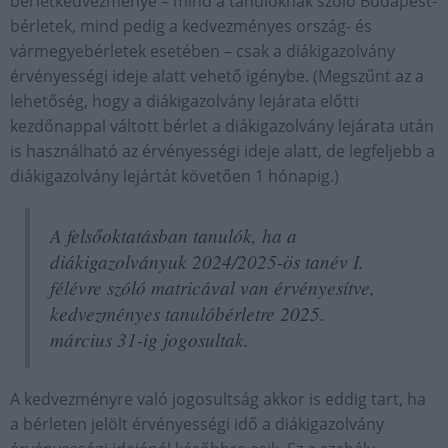
bérletkedvezménye – mind a tanulóknak szóló Budapest-
bérletek, mind pedig a kedvezményes ország- és
vármegyebérletek esetében – csak a diákigazolvány
érvényességi ideje alatt vehető igénybe. (Megszűnt az a
lehetőség, hogy a diákigazolvány lejárata előtti
kezdőnappal váltott bérlet a diákigazolvány lejárata után
is használható az érvényességi ideje alatt, de legfeljebb a
diákigazolvány lejártát követően 1 hónapig.)
A felsőoktatásban tanulók, ha a
diákigazolványuk 2024/2025-ös tanév I.
félévre szóló matricával van érvényesítve,
kedvezményes tanulóbérletre 2025.
március 31-ig jogosultak.
A kedvezményre való jogosultság akkor is eddig tart, ha
a bérleten jelölt érvényességi idő a diákigazolvány