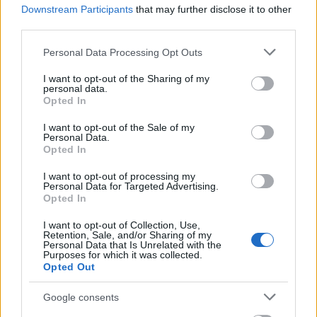
Downstream Participants
that may further disclose it to other
third parties.
MAGYAR ÉPÍTŐK
Please note that this website/app uses one or more Google
Personal Data Processing Opt Outs
services and may gather and store information including but
not limited to your visit or usage behaviour. You may click to
I want to opt-out of the Sharing of my
Mi épül?
personal data.
grant or deny consent to Google and its third-party tags to
Opted In
use your data for below specified purposes in below Google
consent section.
I want to opt-out of the Sale of my
Personal Data.
Opted In
I want to opt-out of processing my
Personal Data for Targeted Advertising.
Opted In
I want to opt-out of Collection, Use,
Retention, Sale, and/or Sharing of my
Personal Data that Is Unrelated with the
Purposes for which it was collected.
Opted Out
Belváros-Lipótváros
játszótér
Város-Teampannon Kereskedelmi és Szolgáltató Kft.
parkfelújítás
Google consents
Újragondolják Lipótváros rejtett, zöld parkját