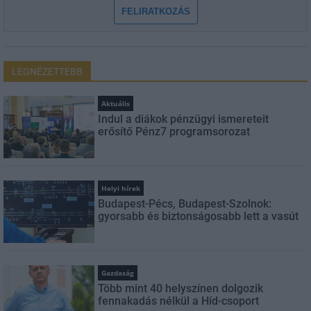
FELIRATKOZÁS
LEGNÉZETTEBB
Aktuális
Indul a diákok pénzügyi ismereteit
erősítő Pénz7 programsorozat
Helyi hírek
Budapest-Pécs, Budapest-Szolnok:
gyorsabb és biztonságosabb lett a vasút
Gazdaság
Több mint 40 helyszínen dolgozik
fennakadás nélkül a Híd-csoport