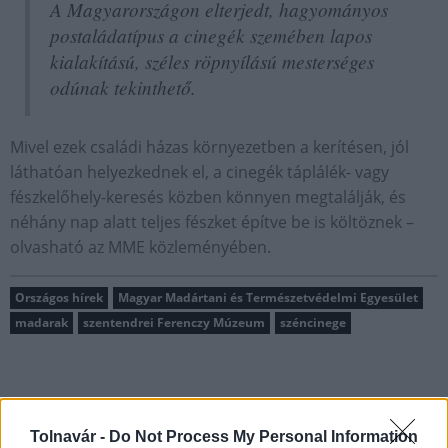
A Magyarországon elterjedt, hagyományos
postaládatípus a cinegék szemében lapos
kialakítású, széles röpnyílású mesterséges
odúnak tekinthető.
Mivel ezek családi házas környezetben a kerítésen, jól
láthatóan helyezkednek el, a cinegék táplálék- vagy
fészkelőhely-keresés közben könnyen megtalálják, és
néhány nap alatt teljes fészket építve be is költöznek –
olvasható az MME közleményében.
Országos hírek
Magyar Madártani és Természetvédelmi Egyesület
madarak
szentendrei Ferenczy Múzeum
széncinege
Tolnavár -
Do Not Process My Personal Information