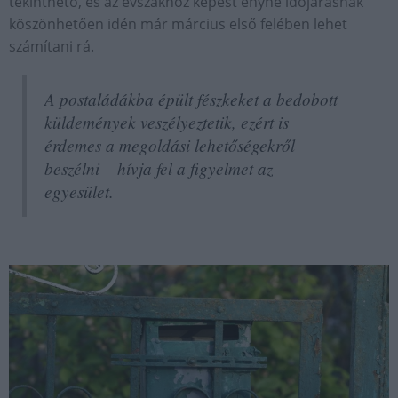
tekinthető, és az évszakhoz képest enyhe időjárásnak
köszönhetően idén már március első felében lehet
számítani rá.
A postaládákba épült fészkeket a bedobott
küldemények veszélyeztetik, ezért is
érdemes a megoldási lehetőségekről
beszélni – hívja fel a figyelmet az
egyesület.