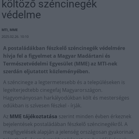
költöző széncinegék
védelme
MTI, MME
2025.02.26. 10:10
A postaládákban fészkelő széncinegék védelmére
hívja fel a figyelmet a Magyar Madártani és
Természetvédelmi Egyesület (MME) az MTI-nek
szerdán eljutatott közleményében.
A széncinege a legtermetesebb és a településeken is
legelterjedtebb cinegefaj Magyarországon.
Hagyományosan harkályodúkban költ és mesterséges
odúkban is szívesen fészkel - írják.
Az
MME tájékoztatása
szerint minden évben érkeznek
bejelentések postaládában fészkelő széncinegékről. A
megfigyelések alapján a jelenség országosan gyakorinak