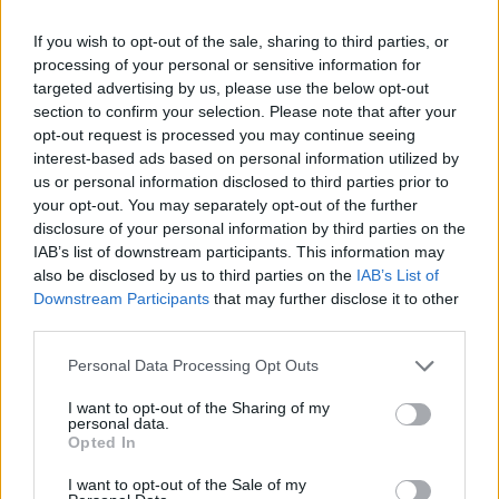
AJÁNLJUK MÉG
If you wish to opt-out of the sale, sharing to third parties, or
processing of your personal or sensitive information for
Országos hírek
targeted advertising by us, please use the below opt-out
section to confirm your selection. Please note that after your
opt-out request is processed you may continue seeing
interest-based ads based on personal information utilized by
us or personal information disclosed to third parties prior to
your opt-out. You may separately opt-out of the further
disclosure of your personal information by third parties on the
IAB’s list of downstream participants. This information may
Megérkezett az eső a Duna vízgyűjtőjére
also be disclosed by us to third parties on the
IAB’s List of
Downstream Participants
that may further disclose it to other
third parties.
Please note that this website/app uses one or more Google
Personal Data Processing Opt Outs
services and may gather and store information including but
not limited to your visit or usage behaviour. You may click to
I want to opt-out of the Sharing of my
Országos hírek
personal data.
grant or deny consent to Google and its third-party tags to
Opted In
use your data for below specified purposes in below Google
consent section.
I want to opt-out of the Sale of my