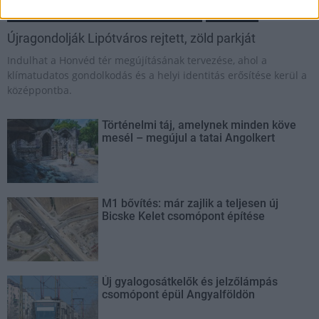
Város-Teampannon Kereskedelmi és Szolgáltató Kft.
parkfelújítás
Újragondolják Lipótváros rejtett, zöld parkját
Indulhat a Honvéd tér megújításának tervezése, ahol a
klímatudatos gondolkodás és a helyi identitás erősítése kerül a
középpontba.
Történelmi táj, amelynek minden köve
mesél – megújul a tatai Angolkert
M1 bővítés: már zajlik a teljesen új
Bicske Kelet csomópont építése
Új gyalogosátkelők és jelzőlámpás
csomópont épül Angyalföldön