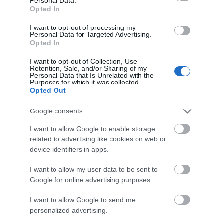
Personal Data.
Opted In
I want to opt-out of processing my
Personal Data for Targeted Advertising.
Opted In
Kecskeméten is szakirányú továbbképzésekkel erősít a
Gál Ferenc Egyetem
I want to opt-out of Collection, Use,
Retention, Sale, and/or Sharing of my
Personal Data that Is Unrelated with the
Purposes for which it was collected.
Opted Out
Google consents
Országos hírek
I want to allow Google to enable storage
related to advertising like cookies on web or
device identifiers in apps.
I want to allow my user data to be sent to
Google for online advertising purposes.
A lakosságra is fontos szerep hárul a szúnyoginvázió
I want to allow Google to send me
elkerülésében
personalized advertising.