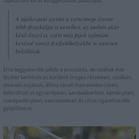
tájékoztató kiírás kifüggesztését javasolják.
A tájékoztató szerint a széncinege évente
több fészekaljat is nevelhet, az utolsót akár
késő ősszel is, ezért más fajok számára
kevéssé vonzó fészkelőhelyekbe is szívesen
beköltözik.
Erre leggyakoribb példa a postaláda, de találtak már
fészket kerítések és korlátok üreges részeiben, vázában,
útterelő-bójában, állítva tárolt matractekercsben,
felfordított virágcserépben, kandeláberben, kéményben,
cserépedényben, vascsövekben és utcai cigarettacsikk-
gyűjtőben is.