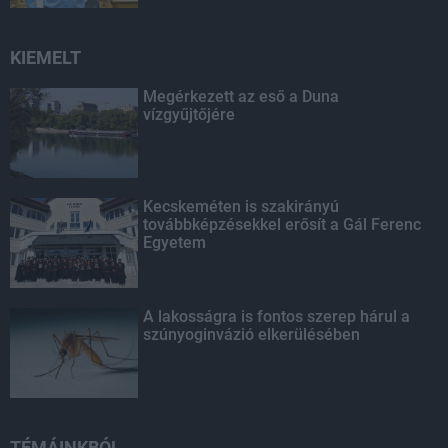
KIEMELT
Megérkezett az eső a Duna
vízgyűjtőjére
Kecskeméten is szakirányú
továbbképzésekkel erősít a Gál Ferenc
Egyetem
A lakosságra is fontos szerep hárul a
szúnyoginvázió elkerülésében
TÉMÁINKBÓL