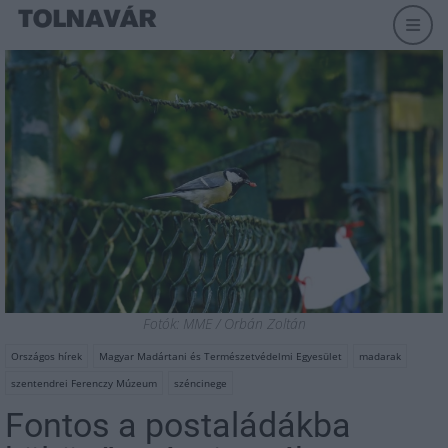
Fotók: MME / Orbán Zoltán
Országos hírek
Magyar Madártani és Természetvédelmi Egyesület
madarak
szentendrei Ferenczy Múzeum
széncinege
Fontos a postaládákba