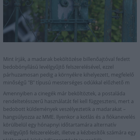
Mint írják, a madarak beköltözése billenőajtóval fedett
bedobónyílású levélgyűjtő felszerelésével, ezzel
párhuzamosan pedig a környékre kihelyezett, megfelelő
minőségű "B" típusú mesterséges odúkkal előzhető m
Amennyiben a cinegék már beköltöztek, a postaláda
rendeltetésszerű használatát fel kell függeszteni, mert a
bedobott küldemények veszélyeztetik a madarakat –
hangsúlyozza az MME. Ilyenkor a kotlás és a fiókanevelés
körülbelül egy hónapnyi időtartamára alternatív
levélgyűjtő felszerelését, illetve a kézbesítők számára egy