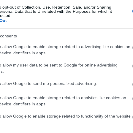
o opt-out of Collection, Use, Retention, Sale, and/or Sharing
ersonal Data that Is Unrelated with the Purposes for which it
lected.
Out
consents
Országos hírek
o allow Google to enable storage related to advertising like cookies on
evice identifiers in apps.
o allow my user data to be sent to Google for online advertising
s.
to allow Google to send me personalized advertising.
s szakirányú
A lakosságra is fontos szerep
kkel erősít a Gál
hárul a szúnyoginvázió
o allow Google to enable storage related to analytics like cookies on
em
elkerülésében
evice identifiers in apps.
o allow Google to enable storage related to functionality of the website