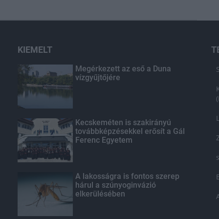
KIEMELT
T
Megérkezett az eső a Duna
vízgyűjtőjére
Kecskeméten is szakirányú
továbbképzésekkel erősít a Gál
Ferenc Egyetem
A lakosságra is fontos szerep
hárul a szúnyoginvázió
elkerülésében