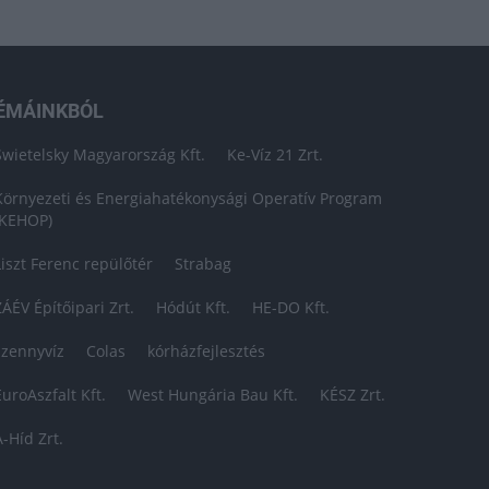
ÉMÁINKBÓL
Swietelsky Magyarország Kft.
Ke-Víz 21 Zrt.
Környezeti és Energiahatékonysági Operatív Program
(KEHOP)
Liszt Ferenc repülőtér
Strabag
ZÁÉV Építőipari Zrt.
Hódút Kft.
HE-DO Kft.
szennyvíz
Colas
kórházfejlesztés
EuroAszfalt Kft.
West Hungária Bau Kft.
KÉSZ Zrt.
A-Híd Zrt.