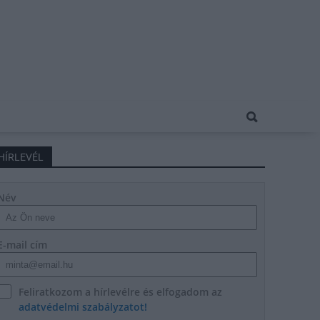
HÍRLEVÉL
Név
E-mail cím
Feliratkozom a hírlevélre és elfogadom az
adatvédelmi szabályzatot!