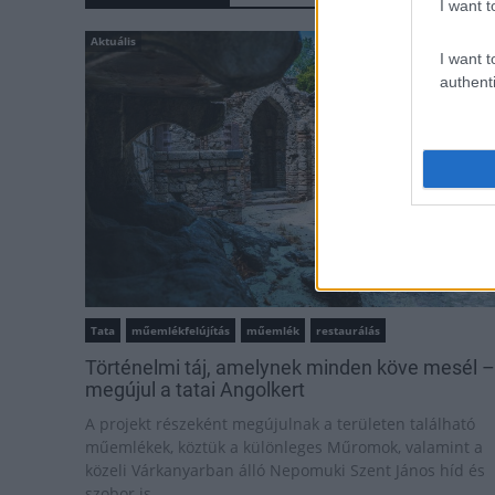
I want t
Aktuális
I want t
authenti
Tata
műemlékfelújítás
műemlék
restaurálás
Történelmi táj, amelynek minden köve mesél –
megújul a tatai Angolkert
A projekt részeként megújulnak a területen található
műemlékek, köztük a különleges Műromok, valamint a
közeli Várkanyarban álló Nepomuki Szent János híd és
szobor is.