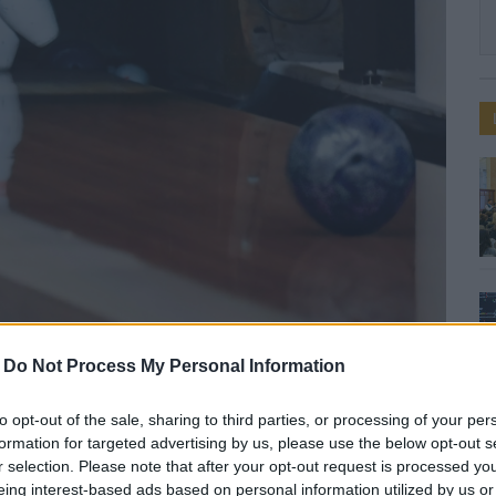
ió, unslpash.com
-
Do Not Process My Personal Information
ág rendezi a teke
to opt-out of the sale, sharing to third parties, or processing of your per
formation for targeted advertising by us, please use the below opt-out s
r selection. Please note that after your opt-out request is processed y
eing interest-based ads based on personal information utilized by us or