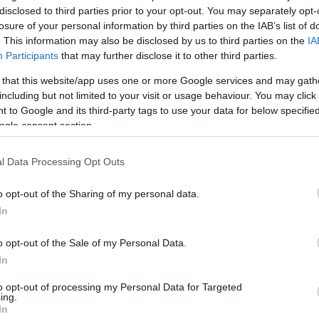
disclosed to third parties prior to your opt-out. You may separately opt-
losure of your personal information by third parties on the IAB’s list of
. This information may also be disclosed by us to third parties on the
IA
Participants
that may further disclose it to other third parties.
t legutóbb, 2013-ban Zalaegerszeg volt a viadal
 that this website/app uses one or more Google services and may gath
endezik meg az eseményt.
including but not limited to your visit or usage behaviour. You may click 
 to Google and its third-party tags to use your data for below specifi
ogle consent section.
 május 22. és június 7. között. A vb versenykiírása
ndezik meg a világbajnokságot, majd május 27-től a
l Data Processing Opt Outs
yveli el azt, hogy a korábban megrendezett Bajnokok
o opt-out of the Sharing of my personal data.
g rendezésében bizonyíthat. A 2025-ös világverseny
In
artják a szervezők a vb helyszínén egy
o opt-out of the Sale of my Personal Data.
In
to opt-out of processing my Personal Data for Targeted
ing.
In