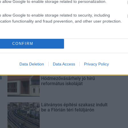
o allow Google to enable storage related to personalization.
M1 bővítés: már zajlik a teljesen új
o allow Google to enable storage related to security, including
Bicske Kelet csomópont építése
cation functionality and fraud prevention, and other user protection.
Új gyalogosátkelők és jelzőlámpás
CONFIRM
csomópont épül Angyalföldön
Data Deletion
Data Access
Privacy Policy
Másfélszeresére bővítik
Hódmezővásárhely jó hírű
református iskoláját
Látványos építési szakasz indult
be a Flórián téri felüljárón