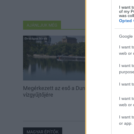
I want t
of my P
was col
Opted 
AJÁNLJUK MÉG
Google 
Országos hírek
Országos hírek
I want t
web or d
I want t
purpose
I want 
Megérkezett az eső a Duna
Kecskeméten i
vízgyűjtőjére
továbbképzése
I want t
Ferenc Egyet
web or d
I want t
or app.
MAGYAR ÉPÍTŐK