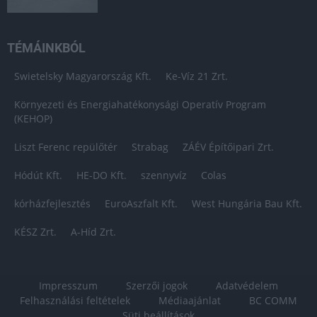
TÉMÁINKBÓL
Swietelsky Magyarország Kft.
Ke-Víz 21 Zrt.
Környezeti és Energiahatékonysági Operatív Program
(KEHOP)
Liszt Ferenc repülőtér
Strabag
ZÁÉV Építőipari Zrt.
Hódút Kft.
HE-DO Kft.
szennyvíz
Colas
kórházfejlesztés
EuroAszfalt Kft.
West Hungária Bau Kft.
KÉSZ Zrt.
A-Híd Zrt.
Impresszum
Szerzői jogok
Adatvédelem
Felhasználási feltételek
Médiaajánlat
BC COMM
Süti beállítások