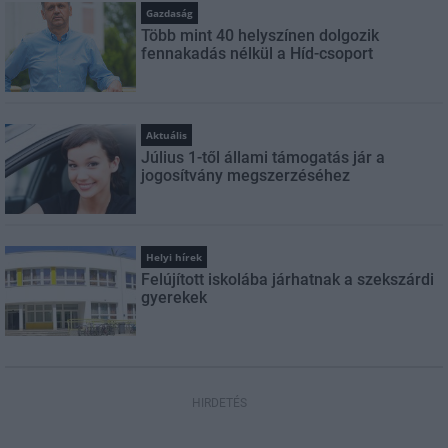
Gazdaság
Több mint 40 helyszínen dolgozik
fennakadás nélkül a Híd-csoport
Aktuális
Július 1-től állami támogatás jár a
jogosítvány megszerzéséhez
Helyi hírek
Felújított iskolába járhatnak a szekszárdi
gyerekek
HIRDETÉS