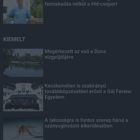
fennakadás nélkül a Híd-csoport
KIEMELT
Megérkezett az eső a Duna
vízgyűjtőjére
Kecskeméten is szakirányú
továbbképzésekkel erősít a Gál Ferenc
Egyetem
A lakosságra is fontos szerep hárul a
szúnyoginvázió elkerülésében