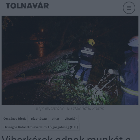
Kép: illusztráció, MTI/Mihádák Zoltán
Országos hírek
tűzoltóság
vihar
viharkár
Országos Katasztrófavédelmi Főigazgatóság (OKF)