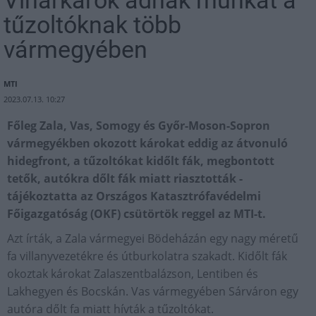
Viharkárok adnak munkát a
tűzoltóknak több
vármegyében
MTI
2023.07.13. 10:27
Főleg Zala, Vas, Somogy és Győr-Moson-Sopron
vármegyékben okozott károkat eddig az átvonuló
hidegfront, a tűzoltókat kidőlt fák, megbontott
tetők, autókra dőlt fák miatt riasztották -
tájékoztatta az Országos Katasztrófavédelmi
Főigazgatóság (OKF) csütörtök reggel az MTI-t.
Azt írták, a Zala vármegyei Bödeházán egy nagy méretű
fa villanyvezetékre és útburkolatra szakadt. Kidőlt fák
okoztak károkat Zalaszentbalázson, Lentiben és
Lakhegyen és Bocskán. Vas vármegyében Sárváron egy
autóra dőlt fa miatt hívták a tűzoltókat.