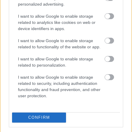
personalized advertising.
Másfélszeresére bővítik
Hódmezővásárhely jó hírű református
iskoláját
I want to allow Google to enable storage
related to analytics like cookies on web or
device identifiers in apps.
Látványos építési szakasz indult be a
I want to allow Google to enable storage
Flórián téri felüljárón
related to functionality of the website or app.
I want to allow Google to enable storage
related to personalization.
I want to allow Google to enable storage
related to security, including authentication
HÍRLEVÉL
functionality and fraud prevention, and other
user protection.
Név
CONFIRM
E-mail cím