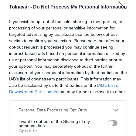
A lakosságra is fontos szerep hárul a szúnyoginvázió
Tolnavár -
Do Not Process My Personal Information
elkerülésében
If you wish to opt-out of the sale, sharing to third parties, or
processing of your personal or sensitive information for
targeted advertising by us, please use the below opt-out
section to confirm your selection. Please note that after your
opt-out request is processed you may continue seeing
interest-based ads based on personal information utilized by
us or personal information disclosed to third parties prior to
MAGYAR ÉPÍTŐK
your opt-out. You may separately opt-out of the further
disclosure of your personal information by third parties on the
Aktuális
IAB’s list of downstream participants. This information may
also be disclosed by us to third parties on the
IAB’s List of
Downstream Participants
that may further disclose it to other
third parties.
Please note that this website/app uses one or more Google
Personal Data Processing Opt Outs
services and may gather and store information including but
not limited to your visit or usage behaviour. You may click to
I want to opt-out of the Sharing of my
personal data.
grant or deny consent to Google and its third-party tags to
Opted In
use your data for below specified purposes in below Google