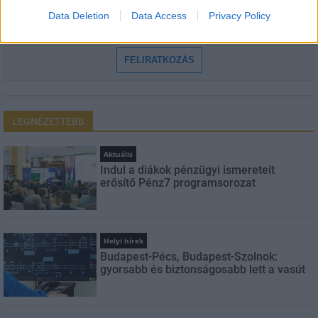
Data Deletion
Data Access
Privacy Policy
Feliratkozom a hírlevélre és elfogadom az
adatvédelmi
szabályzatot!
FELIRATKOZÁS
LEGNÉZETTEBB
Aktuális
Indul a diákok pénzügyi ismereteit
erősítő Pénz7 programsorozat
Helyi hírek
Budapest-Pécs, Budapest-Szolnok:
gyorsabb és biztonságosabb lett a vasút