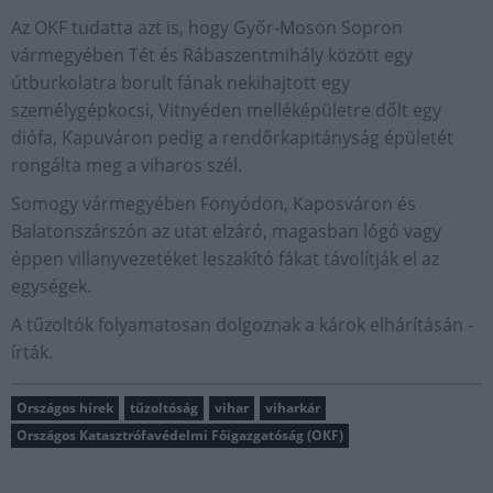
Az OKF tudatta azt is, hogy Győr-Moson Sopron
vármegyében Tét és Rábaszentmihály között egy
útburkolatra borult fának nekihajtott egy
személygépkocsi, Vitnyéden melléképületre dőlt egy
diófa, Kapuváron pedig a rendőrkapitányság épületét
rongálta meg a viharos szél.
Somogy vármegyében Fonyódon, Kaposváron és
Balatonszárszón az utat elzáró, magasban lógó vagy
éppen villanyvezetéket leszakító fákat távolítják el az
egységek.
A tűzoltók folyamatosan dolgoznak a károk elhárításán -
írták.
Országos hírek
tűzoltóság
vihar
viharkár
Országos Katasztrófavédelmi Főigazgatóság (OKF)