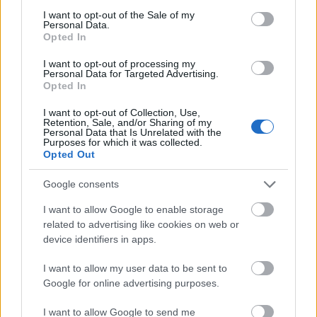
consent section.
I want to opt-out of the Sale of my
Personal Data.
Opted In
Tata
műemlékfelújítás
műemlék
restaurálás
I want to opt-out of processing my
Történelmi táj, amelynek minden köve mesél –
Personal Data for Targeted Advertising.
megújul a tatai Angolkert
Opted In
A projekt részeként megújulnak a területen található
I want to opt-out of Collection, Use,
műemlékek, köztük a különleges Műromok, valamint a közeli
Retention, Sale, and/or Sharing of my
Personal Data that Is Unrelated with the
Várkanyarban álló Nepomuki Szent János híd és szobor is.
Purposes for which it was collected.
Opted Out
M1 bővítés: már zajlik a teljesen új
Google consents
Bicske Kelet csomópont építése
I want to allow Google to enable storage
related to advertising like cookies on web or
device identifiers in apps.
Új gyalogosátkelők és jelzőlámpás
csomópont épül Angyalföldön
I want to allow my user data to be sent to
Google for online advertising purposes.
I want to allow Google to send me