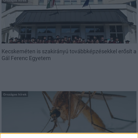
Országos hírek
Kecskeméten is szakirányú továbbképzésekkel erősít a
Gál Ferenc Egyetem
Országos hírek