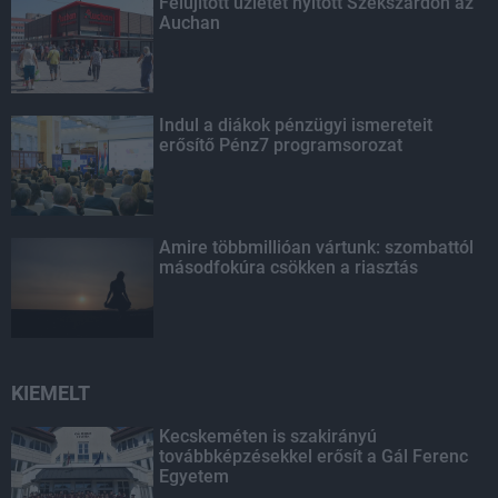
Felújított üzletet nyitott Szekszárdon az
Auchan
Indul a diákok pénzügyi ismereteit
erősítő Pénz7 programsorozat
Amire többmillióan vártunk: szombattól
másodfokúra csökken a riasztás
KIEMELT
Kecskeméten is szakirányú
továbbképzésekkel erősít a Gál Ferenc
Egyetem