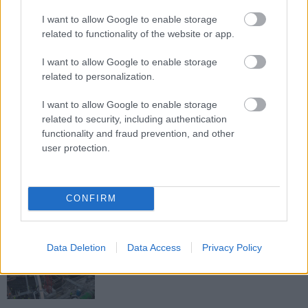
Új gyalogosátkelők és jelzőlámpás
I want to allow Google to enable storage
csomópont épül Angyalföldön
related to functionality of the website or app.
I want to allow Google to enable storage
related to personalization.
Másfélszeresére bővítik
Hódmezővásárhely jó hírű református
I want to allow Google to enable storage
iskoláját
related to security, including authentication
functionality and fraud prevention, and other
user protection.
Látványos építési szakasz indult be a
Flórián téri felüljárón
CONFIRM
Paks II.: Mit jelent az 5. blokk új
Data Deletion
Data Access
Privacy Policy
mérföldköve a felülvizsgálat
árnyékában?