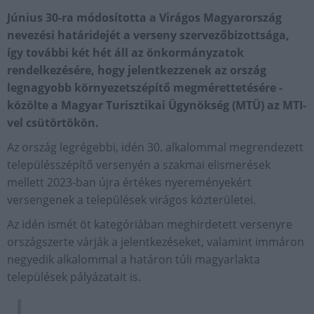
Június 30-ra módosította a Virágos Magyarország
nevezési határidejét a verseny szervezőbizottsága,
így további két hét áll az önkormányzatok
rendelkezésére, hogy jelentkezzenek az ország
legnagyobb környezetszépítő megmérettetésére -
közölte a Magyar Turisztikai Ügynökség (MTÜ) az MTI-
vel csütörtökön.
Az ország legrégebbi, idén 30. alkalommal megrendezett
településszépítő versenyén a szakmai elismerések
mellett 2023-ban újra értékes nyereményekért
versengenek a települések virágos közterületei.
Az idén ismét öt kategóriában meghirdetett versenyre
országszerte várják a jelentkezéseket, valamint immáron
negyedik alkalommal a határon túli magyarlakta
települések pályázatait is.