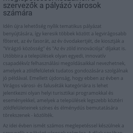
szervezők a pályázó városok
számára
Idén újra lehetőség nyílik tematikus pályázat
benyújtására, így keresik többek között a legvirágosabb
főteret, az év fasorát, az év óvodakertjét, de kiosztják a
"Virágzó közösség" és "Az év zöld innovációja" díjakat is.
Utóbbira a települések olyan egyedi, innovatív
csapadékvíz felhasználási megoldásaikkal nevezhetnek,
amelyek a zöldfelületek tudatos gondozására szolgálnak
jó példával. Emellett újdonság, hogy ebben az évben a
Virágos városi- és faluséták kategóriára is lehet
jelentkezni olyan helyi turisztikai programokkal és
eseményekkel, amelyek a települések legszebb köztéri
zöldfelületeinek színes és élménydús bemutatására
törekszenek - közölték.
Az idei évben ismét számos meglepetéssel készülnek a