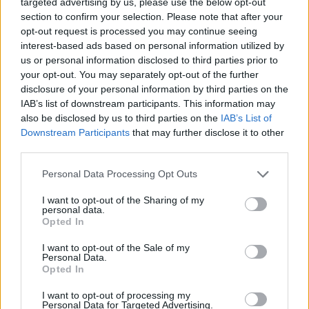
targeted advertising by us, please use the below opt-out
section to confirm your selection. Please note that after your
opt-out request is processed you may continue seeing
interest-based ads based on personal information utilized by
us or personal information disclosed to third parties prior to
Országos hírek
your opt-out. You may separately opt-out of the further
disclosure of your personal information by third parties on the
IAB’s list of downstream participants. This information may
also be disclosed by us to third parties on the
IAB’s List of
Downstream Participants
that may further disclose it to other
third parties.
Please note that this website/app uses one or more Google
Itt az ÉVOSZ megoldása a hőhullámok és az
Personal Data Processing Opt Outs
services and may gather and store information including but
energiakrízis kezelésére
not limited to your visit or usage behaviour. You may click to
I want to opt-out of the Sharing of my
personal data.
grant or deny consent to Google and its third-party tags to
Opted In
use your data for below specified purposes in below Google
consent section.
I want to opt-out of the Sale of my
Personal Data.
Opted In
I want to opt-out of processing my
MAGYAR ÉPÍTŐK
Personal Data for Targeted Advertising.