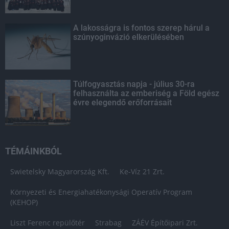
A lakosságra is fontos szerep hárul a
szúnyoginvázió elkerülésében
Túlfogyasztás napja - július 30-ra
felhasználta az emberiség a Föld egész
évre elegendő erőforrásait
TÉMÁINKBÓL
Swietelsky Magyarország Kft.
Ke-Víz 21 Zrt.
Környezeti és Energiahatékonysági Operatív Program
(KEHOP)
Liszt Ferenc repülőtér
Strabag
ZÁÉV Építőipari Zrt.