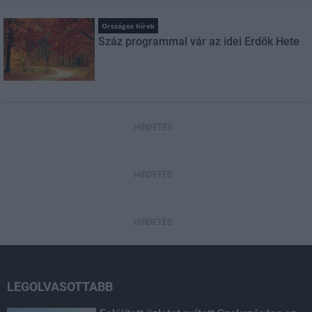
Országos hírek
Száz programmal vár az idei Erdők Hete
HIRDETÉS
HIRDETÉS
HIRDETÉS
LEGOLVASOTTABB