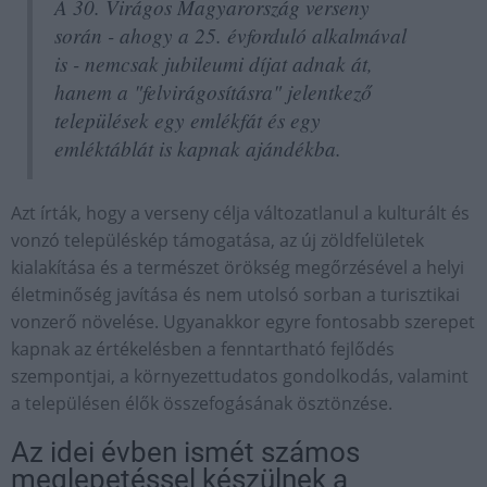
A 30. Virágos Magyarország verseny
során - ahogy a 25. évforduló alkalmával
is - nemcsak jubileumi díjat adnak át,
hanem a "felvirágosításra" jelentkező
települések egy emlékfát és egy
emléktáblát is kapnak ajándékba.
Azt írták, hogy a verseny célja változatlanul a kulturált és
vonzó településkép támogatása, az új zöldfelületek
kialakítása és a természet örökség megőrzésével a helyi
életminőség javítása és nem utolsó sorban a turisztikai
vonzerő növelése. Ugyanakkor egyre fontosabb szerepet
kapnak az értékelésben a fenntartható fejlődés
szempontjai, a környezettudatos gondolkodás, valamint
a településen élők összefogásának ösztönzése.
Az idei évben ismét számos
meglepetéssel készülnek a