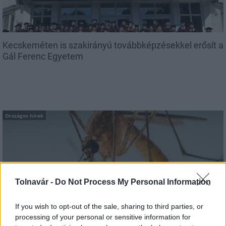
Kecskeméten is szakirányú továbbképzésekkel erősít a
Gál Ferenc Egyetem
Országos hírek
Tolnavár -
Do Not Process My Personal Information
A lakosságra is fontos szerep hárul a szúnyoginvázió
If you wish to opt-out of the sale, sharing to third parties, or
elkerülésében
processing of your personal or sensitive information for