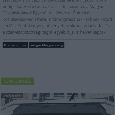
szervezők a pályázó városok számára. A díjak sorában
pedig - köszönhetően az Oázis Kertészet és a Magyar
Díszfaiskolások Egyesülete, illetve az Építési és
Közlekedési Minisztérium támogatásának - többek között
kertészeti utalványok, növények, szakmai tanácsadás és
a szervezőbizottsági tagok egyéb díjai is helyet kaptak.
Országos hírek
virágos Magyarország
AJÁNLJUK MÉG
Országos hírek