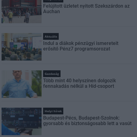
Felújított üzletet nyitott Szekszárdon az
Auchan
Aktuális
Indul a diákok pénzügyi ismereteit
erősítő Pénz7 programsorozat
Gazdaság
Több mint 40 helyszínen dolgozik
fennakadás nélkül a Híd-csoport
Helyi hírek
Budapest-Pécs, Budapest-Szolnok:
gyorsabb és biztonságosabb lett a vasút