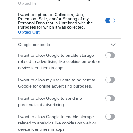
Opted In
Útépítés
I want to opt-out of Collection, Use,
Retention, Sale, and/or Sharing of my
Personal Data that Is Unrelated with the
Purposes for which it was collected.
Opted Out
Google consents
I want to allow Google to enable storage
related to advertising like cookies on web or
device identifiers in apps.
I want to allow my user data to be sent to
Google for online advertising purposes.
autópálya
útépítés
M1-es autópálya
Bicske
M1 bővítés: már zajlik a teljesen új Bicske Kelet
I want to allow Google to send me
csomópont építése
personalized advertising.
Tizenegy meglévő csomópontot korszerűsít és négy új,
I want to allow Google to enable storage
különszintű csomópontot hoz létre az MKIF az M1-es
related to analytics like cookies on web or
bővítésénél.
device identifiers in apps.