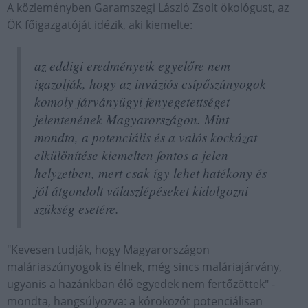
A közleményben Garamszegi László Zsolt ökológust, az
ÖK főigazgatóját idézik, aki kiemelte:
az eddigi eredményeik egyelőre nem
igazolják, hogy az inváziós csípőszúnyogok
komoly járványügyi fenyegetettséget
jelentenének Magyarországon. Mint
mondta, a potenciális és a valós kockázat
elkülönítése kiemelten fontos a jelen
helyzetben, mert csak így lehet hatékony és
jól átgondolt válaszlépéseket kidolgozni
szükség esetére.
"Kevesen tudják, hogy Magyarországon
maláriaszúnyogok is élnek, még sincs maláriajárvány,
ugyanis a hazánkban élő egyedek nem fertőzöttek" -
mondta, hangsúlyozva: a kórokozót potenciálisan