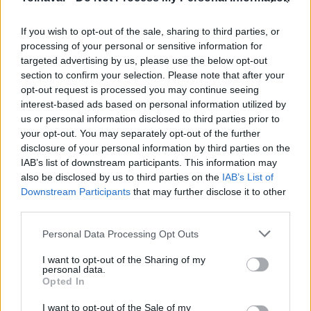
stratégiák kidolgozásakor figyelembe veszik az esetleges
járványkockázatot is, a közegészséget veszélyeztető
If you wish to opt-out of the sale, sharing to third parties, or
helyzetben így a szokásosnál drasztikusabb irtási
processing of your personal or sensitive information for
program is alkalmazható. Amíg azonban az inváziós
targeted advertising by us, please use the below opt-out
szúnyogokról nem igazolódik be, hogy veszélyes
section to confirm your selection. Please note that after your
kórokozókat terjesztenek, addig nem indokolt miattuk
opt-out request is processed you may continue seeing
interest-based ads based on personal information utilized by
járványügyi helyzetet bevezetni, és ennek megfelelő
us or personal information disclosed to third parties prior to
gyérítési programokat szervezni.
your opt-out. You may separately opt-out of the further
Garamszegi László Zsolt hangsúlyozta: most az a
disclosure of your personal information by third parties on the
IAB’s list of downstream participants. This information may
legfontosabb, hogy folytassák a monitorozást a lakosság
also be disclosed by us to third parties on the
IAB’s List of
aktív közreműködésével.
Downstream Participants
that may further disclose it to other
third parties.
Országos hírek
kutatás
szúnyog
Please note that this website/app uses one or more Google
Personal Data Processing Opt Outs
Eötvös Loránd Kutatási Hálózat (ELKH)
services and may gather and store information including but
not limited to your visit or usage behaviour. You may click to
I want to opt-out of the Sharing of my
personal data.
grant or deny consent to Google and its third-party tags to
Opted In
use your data for below specified purposes in below Google
consent section.
I want to opt-out of the Sale of my