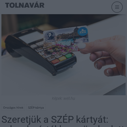
Képek: well.hu
Országos hírek
SZÉP-kártya
Szeretjük a SZÉP kártyát: