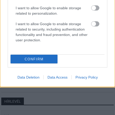
Még több zöld, még több virág és új
I want to allow Google to enable storage
játszótér Debrecen egyik legfontosabb
terén
related to personalization.
I want to allow Google to enable storage
related to security, including authentication
Fából épül Budakeszi új óvodája
functionality and fraud prevention, and other
user protection.
CONFIRM
Gyárleállításokkal és átszervezett
termeléssel tehermentesíti a
villamosenergia-rendszert a STRABAG
Data Deletion
Data Access
Privacy Policy
HÍRLEVÉL