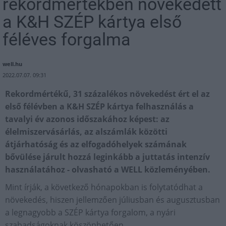
rekordmértékben növekedett
a K&H SZÉP kártya első
féléves forgalma
well.hu
2022.07.07. 09:31
Rekordmértékű, 31 százalékos növekedést ért el az
első félévben a K&H SZÉP kártya felhasználás a
tavalyi év azonos időszakához képest: az
élelmiszervásárlás, az alszámlák közötti
átjárhatóság és az elfogadóhelyek számának
bővülése járult hozzá leginkább a juttatás intenzív
használatához - olvasható a WELL közleményében.
Mint írják, a következő hónapokban is folytatódhat a
növekedés, hiszen jellemzően júliusban és augusztusban
a legnagyobb a SZÉP kártya forgalom, a nyári
szabadságoknak köszönhetően.