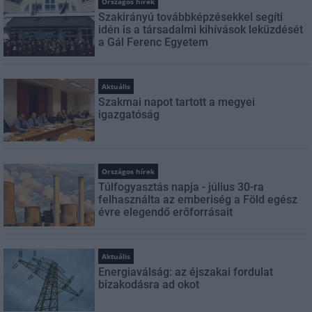
Országos hírek
Szakirányú továbbképzésekkel segíti
idén is a társadalmi kihívások leküzdését
a Gál Ferenc Egyetem
Aktuális
Szakmai napot tartott a megyei
igazgatóság
Országos hírek
Túlfogyasztás napja - július 30-ra
felhasználta az emberiség a Föld egész
évre elegendő erőforrásait
Aktuális
Energiaválság: az éjszakai fordulat
bizakodásra ad okot