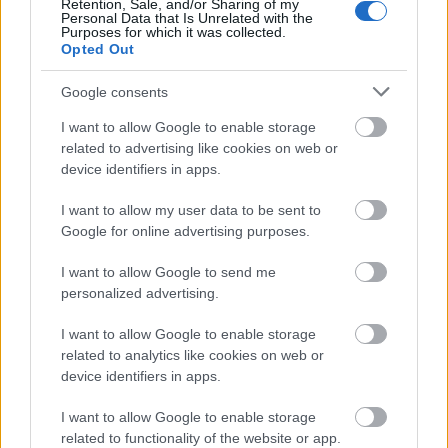
Retention, Sale, and/or Sharing of my
Personal Data that Is Unrelated with the
Purposes for which it was collected.
Opted Out
Google consents
I want to allow Google to enable storage
related to advertising like cookies on web or
Mohács
Épkar Zrt.
Aktív Kft.
VivaPalazzo Zrt.
device identifiers in apps.
Épített öröksége megújításával is készül Mohács a
csata ötszázadik évfordulójára
I want to allow my user data to be sent to
Google for online advertising purposes.
Új kápolna, kiállítótér épült a mohácsi csata emlékhelyén. A
városban is számos beruházás készült el vagy közeledik a
I want to allow Google to send me
befejezéshez. Új parkolóház létesül, megújul a városháza és a
personalized advertising.
Széchenyi tér is.
I want to allow Google to enable storage
A tengerfenék alatt négy óriáskábellel
related to analytics like cookies on web or
kötik össze Spanyolország és
device identifiers in apps.
Franciaország villamosenergia-
hálózatát
I want to allow Google to enable storage
related to functionality of the website or app.