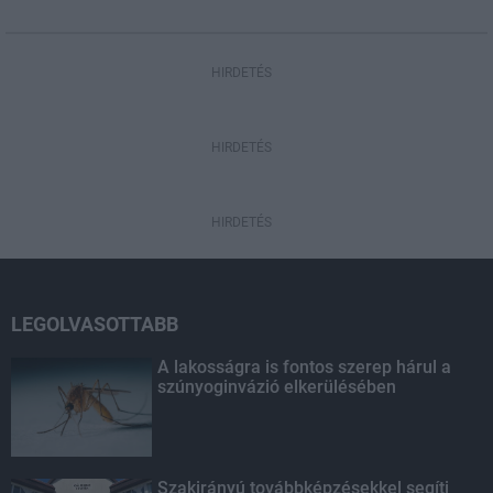
HIRDETÉS
HIRDETÉS
HIRDETÉS
LEGOLVASOTTABB
A lakosságra is fontos szerep hárul a
szúnyoginvázió elkerülésében
Szakirányú továbbképzésekkel segíti