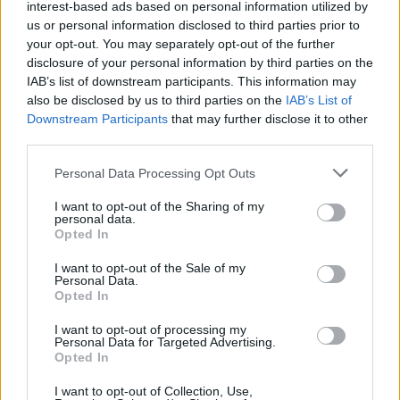
interest-based ads based on personal information utilized by
us or personal information disclosed to third parties prior to
your opt-out. You may separately opt-out of the further
disclosure of your personal information by third parties on the
IAB’s list of downstream participants. This information may
Itt az ÉVOSZ megoldása a hőhullámok és az
also be disclosed by us to third parties on the
IAB’s List of
energiakrízis kezelésére
Downstream Participants
that may further disclose it to other
third parties.
Please note that this website/app uses one or more Google
Personal Data Processing Opt Outs
services and may gather and store information including but
not limited to your visit or usage behaviour. You may click to
I want to opt-out of the Sharing of my
personal data.
grant or deny consent to Google and its third-party tags to
Opted In
use your data for below specified purposes in below Google
MAGYAR ÉPÍTŐK
consent section.
I want to opt-out of the Sale of my
Personal Data.
Opted In
Mi épül?
I want to opt-out of processing my
Personal Data for Targeted Advertising.
Opted In
I want to opt-out of Collection, Use,