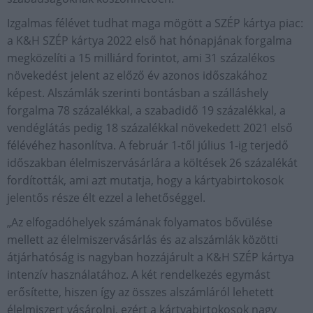
Izgalmas félévet tudhat maga mögött a SZÉP kártya piac:
a K&H SZÉP kártya 2022 első hat hónapjának forgalma
megközelíti a 15 milliárd forintot, ami 31 százalékos
növekedést jelent az előző év azonos időszakához
képest. Alszámlák szerinti bontásban a szálláshely
forgalma 78 százalékkal, a szabadidő 19 százalékkal, a
vendéglátás pedig 18 százalékkal növekedett 2021 első
félévéhez hasonlítva. A február 1-től július 1-ig terjedő
időszakban élelmiszervásárlára a költések 26 százalékát
fordították, ami azt mutatja, hogy a kártyabirtokosok
jelentős része élt ezzel a lehetőséggel.
„Az elfogadóhelyek számának folyamatos bővülése
mellett az élelmiszervásárlás és az alszámlák közötti
átjárhatóság is nagyban hozzájárult a K&H SZÉP kártya
intenzív használatához. A két rendelkezés egymást
erősítette, hiszen így az összes alszámláról lehetett
élelmiszert vásárolni, ezért a kártyabirtokosok nagy