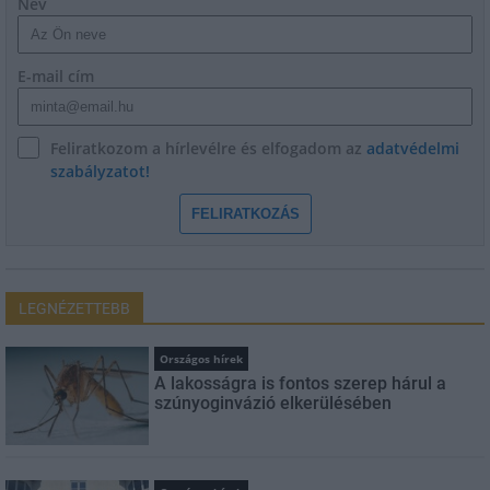
Név
E-mail cím
Feliratkozom a hírlevélre és elfogadom az
adatvédelmi
szabályzatot!
FELIRATKOZÁS
LEGNÉZETTEBB
Országos hírek
A lakosságra is fontos szerep hárul a
szúnyoginvázió elkerülésében