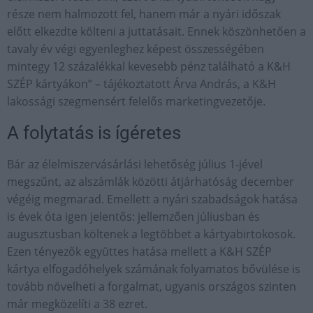
része nem halmozott fel, hanem már a nyári időszak
előtt elkezdte költeni a juttatásait. Ennek köszönhetően a
tavaly év végi egyenleghez képest összességében
mintegy 12 százalékkal kevesebb pénz található a K&H
SZÉP kártyákon” – tájékoztatott Árva András, a K&H
lakossági szegmensért felelős marketingvezetője.
A folytatás is ígéretes
Bár az élelmiszervásárlási lehetőség július 1-jével
megszűnt, az alszámlák közötti átjárhatóság december
végéig megmarad. Emellett a nyári szabadságok hatása
is évek óta igen jelentős: jellemzően júliusban és
augusztusban költenek a legtöbbet a kártyabirtokosok.
Ezen tényezők együttes hatása mellett a K&H SZÉP
kártya elfogadóhelyek számának folyamatos bővülése is
tovább növelheti a forgalmat, ugyanis országos szinten
már megközelíti a 38 ezret.