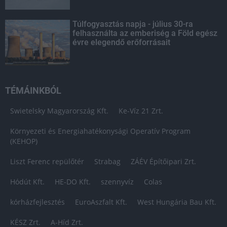
Túlfogyasztás napja - július 30-ra
felhasználta az emberiség a Föld egész
évre elegendő erőforrásait
TÉMÁINKBÓL
Swietelsky Magyarország Kft.
Ke-Víz 21 Zrt.
Környezeti és Energiahatékonysági Operatív Program
(KEHOP)
Liszt Ferenc repülőtér
Strabag
ZÁÉV Építőipari Zrt.
Hódút Kft.
HE-DO Kft.
szennyvíz
Colas
kórházfejlesztés
EuroAszfalt Kft.
West Hungária Bau Kft.
KÉSZ Zrt.
A-Híd Zrt.