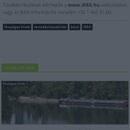
További részletek elérhetők a
www.IKEA.hu
weboldalon
vagy az IKEA információs vonalán: +36 1 460 31 60.
Országos hírek
termékvisszahívás
kávé
IKEA
AJÁNLJUK MÉG
Országos hírek