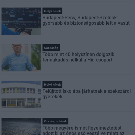
Helyi hírek
Budapest-Pécs, Budapest-Szolnok:
gyorsabb és biztonságosabb lett a vasút
Gazdaság
Több mint 40 helyszínen dolgozik
fennakadás nélkül a Híd-csoport
Helyi hírek
Felújított iskolába járhatnak a szekszárdi
gyerekek
Országos hírek
Több megyére ismét figyelmeztetést
adott ki az ónos eső veszélye miatt az