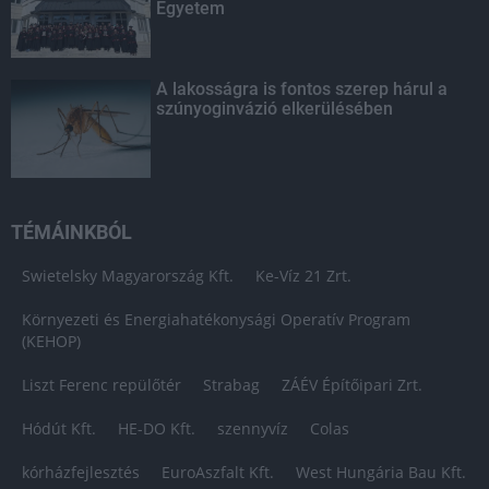
Egyetem
A lakosságra is fontos szerep hárul a
szúnyoginvázió elkerülésében
TÉMÁINKBÓL
Swietelsky Magyarország Kft.
Ke-Víz 21 Zrt.
Környezeti és Energiahatékonysági Operatív Program
(KEHOP)
Liszt Ferenc repülőtér
Strabag
ZÁÉV Építőipari Zrt.
Hódút Kft.
HE-DO Kft.
szennyvíz
Colas
kórházfejlesztés
EuroAszfalt Kft.
West Hungária Bau Kft.