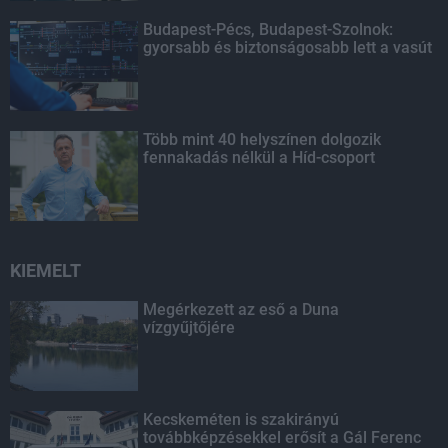
Budapest-Pécs, Budapest-Szolnok:
gyorsabb és biztonságosabb lett a vasút
Több mint 40 helyszínen dolgozik
fennakadás nélkül a Híd-csoport
KIEMELT
Megérkezett az eső a Duna
vízgyűjtőjére
Kecskeméten is szakirányú
továbbképzésekkel erősít a Gál Ferenc