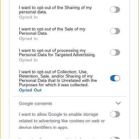
services and may gather and store information including but
not limited to your visit or usage behaviour. You may click to
I want to opt-out of the Sharing of my
personal data.
grant or deny consent to Google and its third-party tags to
Opted In
use your data for below specified purposes in below Google
consent section.
I want to opt-out of the Sale of my
Personal Data.
Opted In
I want to opt-out of processing my
Personal Data for Targeted Advertising.
Opted In
Tata
műemlékfelújítás
műemlék
restaurálás
I want to opt-out of Collection, Use,
Történelmi táj, amelynek minden köve mesél –
Retention, Sale, and/or Sharing of my
Personal Data that Is Unrelated with the
megújul a tatai Angolkert
Purposes for which it was collected.
Opted Out
A projekt részeként megújulnak a területen található
műemlékek, köztük a különleges Műromok, valamint a közeli
Google consents
Várkanyarban álló Nepomuki Szent János híd és szobor is.
I want to allow Google to enable storage
M1 bővítés: már zajlik a teljesen új
related to advertising like cookies on web or
Bicske Kelet csomópont építése
device identifiers in apps.