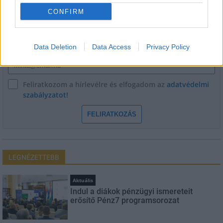
CONFIRM
Név
Data Deletion
Data Access
Privacy Policy
E-mail cím
Feliratkozom a hírlevélre és elfogadom az
adatvédelmi
szabályzatot!
FELIRATKOZÁS
LEGNÉZETTEBB
Aktuális
Indul a diákok pénzügyi ismereteit
erősítő Pénz7 programsorozat