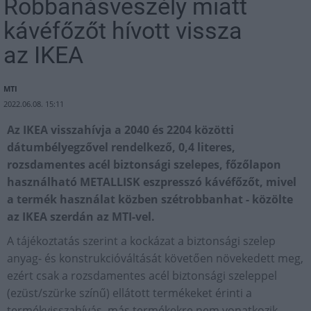
Robbanásveszély miatt
kávéfőzőt hívott vissza
az IKEA
MTI
2022.06.08. 15:11
Az IKEA visszahívja a 2040 és 2204 közötti
dátumbélyegzővel rendelkező, 0,4 literes,
rozsdamentes acél biztonsági szelepes, főzőlapon
használható METALLISK eszpresszó kávéfőzőt, mivel
a termék használat közben szétrobbanhat - közölte
az IKEA szerdán az MTI-vel.
A tájékoztatás szerint a kockázat a biztonsági szelep
anyag- és konstrukcióváltását követően növekedett meg,
ezért csak a rozsdamentes acél biztonsági szeleppel
(ezüst/szürke színű) ellátott termékeket érinti a
termékvisszahívás, más termékekre nem vonatkozik -