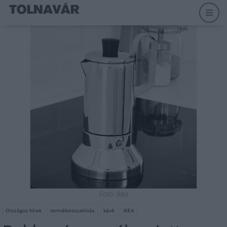
Fotó: Ikea
Országos hírek
termékvisszahívás
kávé
IKEA