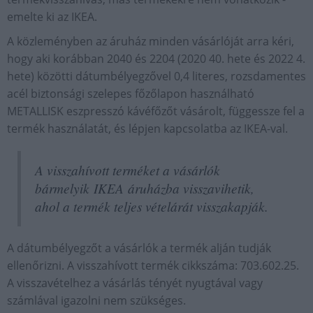
emelte ki az IKEA.
A közleményben az áruház minden vásárlóját arra kéri,
hogy aki korábban 2040 és 2204 (2020 40. hete és 2022 4.
hete) közötti dátumbélyegzővel 0,4 literes, rozsdamentes
acél biztonsági szelepes főzőlapon használható
METALLISK eszpresszó kávéfőzőt vásárolt, függessze fel a
termék használatát, és lépjen kapcsolatba az IKEA-val.
A visszahívott terméket a vásárlók
bármelyik IKEA áruházba visszavihetik,
ahol a termék teljes vételárát visszakapják.
A dátumbélyegzőt a vásárlók a termék alján tudják
ellenőrizni. A visszahívott termék cikkszáma: 703.602.25.
A visszavételhez a vásárlás tényét nyugtával vagy
számlával igazolni nem szükséges.