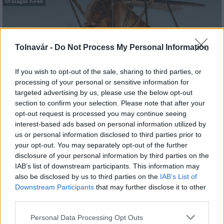
Országos hírek
Tolnavár -
Do Not Process My Personal Information
If you wish to opt-out of the sale, sharing to third parties, or
processing of your personal or sensitive information for
A lakosságra is fontos szerep hárul a szúnyoginvázió
targeted advertising by us, please use the below opt-out
elkerülésében
section to confirm your selection. Please note that after your
opt-out request is processed you may continue seeing
interest-based ads based on personal information utilized by
us or personal information disclosed to third parties prior to
your opt-out. You may separately opt-out of the further
disclosure of your personal information by third parties on the
IAB’s list of downstream participants. This information may
MAGYAR ÉPÍTŐK
also be disclosed by us to third parties on the
IAB’s List of
Downstream Participants
that may further disclose it to other
third parties.
Aktuális
Please note that this website/app uses one or more Google
Personal Data Processing Opt Outs