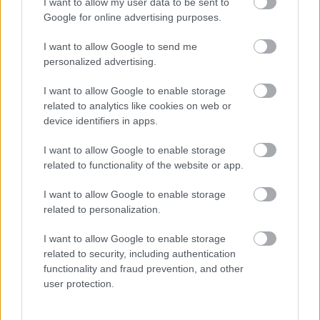
I want to allow my user data to be sent to
Google for online advertising purposes.
Új gyalogosátkelők és jelzőlámpás
I want to allow Google to send me
csomópont épül Angyalföldön
personalized advertising.
I want to allow Google to enable storage
related to analytics like cookies on web or
Másfélszeresére bővítik
device identifiers in apps.
Hódmezővásárhely jó hírű református
iskoláját
I want to allow Google to enable storage
related to functionality of the website or app.
Látványos építési szakasz indult be a
I want to allow Google to enable storage
Flórián téri felüljárón
related to personalization.
I want to allow Google to enable storage
related to security, including authentication
functionality and fraud prevention, and other
user protection.
HÍRLEVÉL