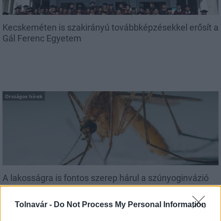
Kecskeméten is szakirányú továbbképzésekkel erősít a
Gál Ferenc Egyetem
Országos hírek
A lakosságra is fontos szerep hárul a szúnyoginvázió
elkerülésében
Tolnavár -
Do Not Process My Personal Information