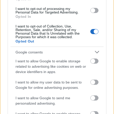
megújul a tatai Angolkert
I want to opt-out of processing my
A projekt részeként megújulnak a területen található
Personal Data for Targeted Advertising.
műemlékek, köztük a különleges Műromok, valamint a közeli
Opted In
Várkanyarban álló Nepomuki Szent János híd és szobor is.
I want to opt-out of Collection, Use,
Retention, Sale, and/or Sharing of my
Personal Data that Is Unrelated with the
M1 bővítés: már zajlik a teljesen új
Purposes for which it was collected.
Bicske Kelet csomópont építése
Opted Out
Google consents
I want to allow Google to enable storage
Új gyalogosátkelők és jelzőlámpás
csomópont épül Angyalföldön
related to advertising like cookies on web or
device identifiers in apps.
I want to allow my user data to be sent to
Google for online advertising purposes.
Másfélszeresére bővítik
Hódmezővásárhely jó hírű református
I want to allow Google to send me
iskoláját
personalized advertising.
I want to allow Google to enable storage