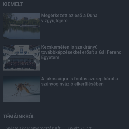
KIEMELT
Megérkezett az eső a Duna
vízgyűjtőjére
Kecskeméten is szakirányú
továbbképzésekkel erősít a Gál Ferenc
Egyetem
A lakosságra is fontos szerep hárul a
szúnyoginvázió elkerülésében
TÉMÁINKBÓL
Swietelsky Magyarország Kft.
Ke-Víz 21 Zrt.