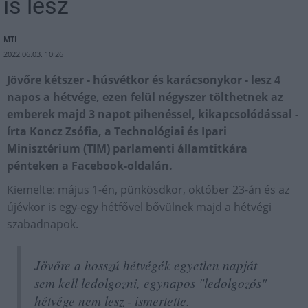
is lesz
MTI
2022.06.03. 10:26
Jövőre kétszer - húsvétkor és karácsonykor - lesz 4
napos a hétvége, ezen felül négyszer tölthetnek az
emberek majd 3 napot pihenéssel, kikapcsolódással -
írta Koncz Zsófia, a Technológiai és Ipari
Minisztérium (TIM) parlamenti államtitkára
pénteken a Facebook-oldalán.
Kiemelte: május 1-én, pünkösdkor, október 23-án és az
újévkor is egy-egy hétfővel bővülnek majd a hétvégi
szabadnapok.
Jövőre a hosszú hétvégék egyetlen napját
sem kell ledolgozni, egynapos "ledolgozós"
hétvége nem lesz - ismertette.