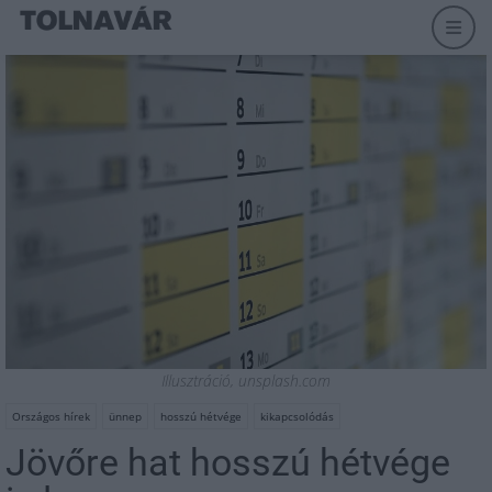
Illusztráció, unsplash.com
Országos hírek
ünnep
hosszú hétvége
kikapcsolódás
Jövőre hat hosszú hétvége