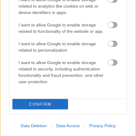
Látványos építési szakasz indult be a
related to analytics like cookies on web or
Flórián téri felüljárón
device identifiers in apps.
I want to allow Google to enable storage
related to functionality of the website or app.
I want to allow Google to enable storage
related to personalization.
HÍRLEVÉL
I want to allow Google to enable storage
related to security, including authentication
Név
functionality and fraud prevention, and other
user protection.
E-mail cím
CONFIRM
Feliratkozom a hírlevélre és elfogadom az
adatvédelmi
szabályzatot!
Data Deletion
Data Access
Privacy Policy
FELIRATKOZÁS