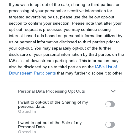
If you wish to opt-out of the sale, sharing to third parties, or
processing of your personal or sensitive information for
targeted advertising by us, please use the below opt-out
section to confirm your selection. Please note that after your
MAGYAR ÉPÍTŐK
opt-out request is processed you may continue seeing
interest-based ads based on personal information utilized by
us or personal information disclosed to third parties prior to
Aktuális
your opt-out. You may separately opt-out of the further
disclosure of your personal information by third parties on the
IAB’s list of downstream participants. This information may
also be disclosed by us to third parties on the
IAB’s List of
Downstream Participants
that may further disclose it to other
third parties.
Please note that this website/app uses one or more Google
Personal Data Processing Opt Outs
services and may gather and store information including but
not limited to your visit or usage behaviour. You may click to
I want to opt-out of the Sharing of my
personal data.
grant or deny consent to Google and its third-party tags to
Opted In
use your data for below specified purposes in below Google
Tata
műemlékfelújítás
műemlék
restaurálás
consent section.
I want to opt-out of the Sale of my
Personal Data.
Történelmi táj, amelynek minden köve mesél –
Opted In