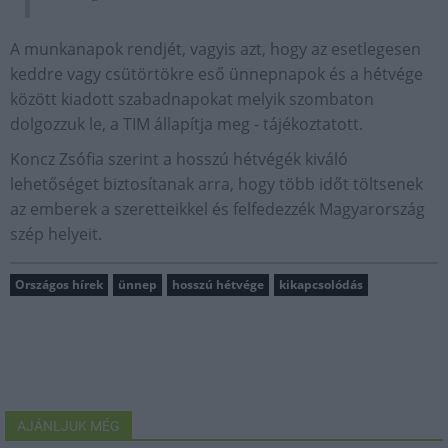
A munkanapok rendjét, vagyis azt, hogy az esetlegesen
keddre vagy csütörtökre eső ünnepnapok és a hétvége
között kiadott szabadnapokat melyik szombaton
dolgozzuk le, a TIM állapítja meg - tájékoztatott.
Koncz Zsófia szerint a hosszú hétvégék kiváló
lehetőséget biztosítanak arra, hogy több időt töltsenek
az emberek a szeretteikkel és felfedezzék Magyarország
szép helyeit.
Országos hírek
ünnep
hosszú hétvége
kikapcsolódás
AJÁNLJUK MÉG