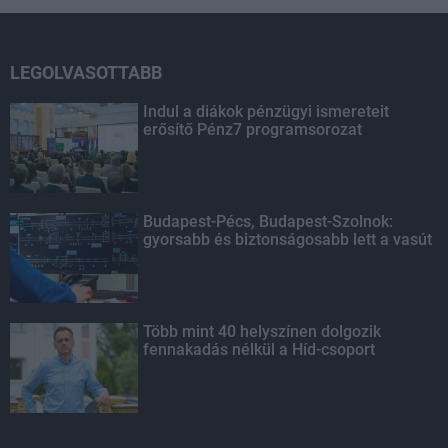
LEGOLVASOTTABB
Indul a diákok pénzügyi ismereteit
erősítő Pénz7 programsorozat
Budapest-Pécs, Budapest-Szolnok:
gyorsabb és biztonságosabb lett a vasút
Több mint 40 helyszínen dolgozik
fennakadás nélkül a Híd-csoport