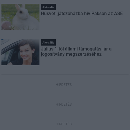
Aktuális
Húsvéti játszóházba hív Pakson az ASE
Aktuális
Július 1-től állami támogatás jár a
jogosítvány megszerzéséhez
HIRDETÉS
HIRDETÉS
HIRDETÉS