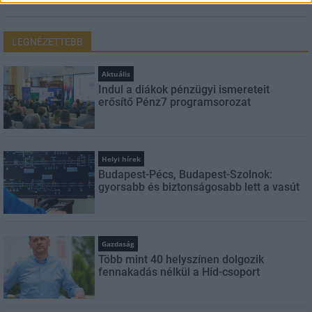
LEGNÉZETTEBB
Aktuális
Indul a diákok pénzügyi ismereteit
erősítő Pénz7 programsorozat
Helyi hírek
Budapest-Pécs, Budapest-Szolnok:
gyorsabb és biztonságosabb lett a vasút
Gazdaság
Több mint 40 helyszínen dolgozik
fennakadás nélkül a Híd-csoport