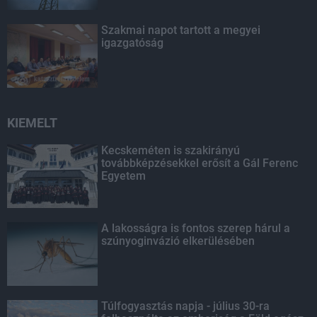
Szakmai napot tartott a megyei
igazgatóság
KIEMELT
Kecskeméten is szakirányú
továbbképzésekkel erősít a Gál Ferenc
Egyetem
A lakosságra is fontos szerep hárul a
szúnyoginvázió elkerülésében
Túlfogyasztás napja - július 30-ra