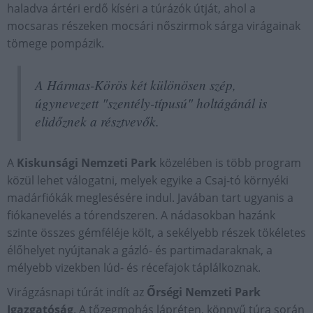
haladva ártéri erdő kíséri a túrázók útját, ahol a
mocsaras részeken mocsári nőszirmok sárga virágainak
tömege pompázik.
A Hármas-Körös két különösen szép,
úgynevezett "szentély-típusú" holtágánál is
elidőznek a résztvevők.
A
Kiskunsági Nemzeti Park
közelében is több program
közül lehet válogatni, melyek egyike a Csaj-tó környéki
madárfiókák meglesésére indul. Javában tart ugyanis a
fiókanevelés a tórendszeren. A nádasokban hazánk
szinte összes gémféléje költ, a sekélyebb részek tökéletes
élőhelyet nyújtanak a gázló- és partimadaraknak, a
mélyebb vizekben lúd- és récefajok táplálkoznak.
Virágzásnapi túrát indít az
Őrségi Nemzeti Park
Igazgatóság
. A tőzegmohás lápréten, könnyű túra során