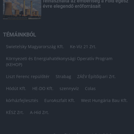
felhasználta az emberiség a Föld egész
évre elegendő erőforrásait
TÉMÁINKBÓL
Swietelsky Magyarország Kft.
Ke-Víz 21 Zrt.
Környezeti és Energiahatékonysági Operatív Program
(KEHOP)
Liszt Ferenc repülőtér
Strabag
ZÁÉV Építőipari Zrt.
Hódút Kft.
HE-DO Kft.
szennyvíz
Colas
kórházfejlesztés
EuroAszfalt Kft.
West Hungária Bau Kft.
KÉSZ Zrt.
A-Híd Zrt.