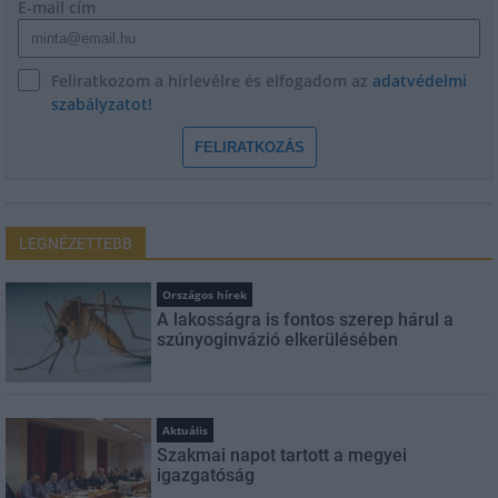
E-mail cím
Feliratkozom a hírlevélre és elfogadom az
adatvédelmi
szabályzatot!
FELIRATKOZÁS
LEGNÉZETTEBB
Országos hírek
A lakosságra is fontos szerep hárul a
szúnyoginvázió elkerülésében
Aktuális
Szakmai napot tartott a megyei
igazgatóság