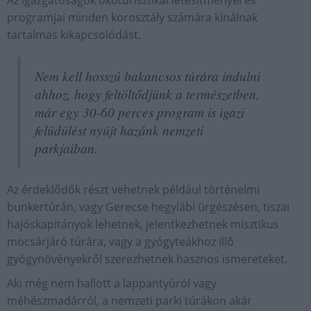
Az igazgatóságok ökoturisztikai létesítményei és
programjai minden korosztály számára kínálnak
tartalmas kikapcsolódást.
Nem kell hosszú bakancsos túrára indulni
ahhoz, hogy feltöltődjünk a természetben,
már egy 30-60 perces program is igazi
felüdülést nyújt hazánk nemzeti
parkjaiban.
Az érdeklődők részt vehetnek például történelmi
bunkertúrán, vagy Gerecse hegylábi ürgészésen, tiszai
hajóskapitányok lehetnek, jelentkezhetnek misztikus
mocsárjáró túrára, vagy a gyógyteákhoz illő
gyógynövényekről szerezhetnek hasznos ismereteket.
Aki még nem hallott a lappantyúról vagy
méhészmadárról, a nemzeti parki túrákon akár