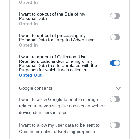
Opted In
use your data for below specified purposes in below Google
consent section.
I want to opt-out of the Sale of my
Personal Data.
Opted In
I want to opt-out of processing my
Personal Data for Targeted Advertising.
Opted In
A lakosságra is fontos szerep hárul a szúnyoginvázió
elkerülésében
I want to opt-out of Collection, Use,
Retention, Sale, and/or Sharing of my
Personal Data that Is Unrelated with the
Purposes for which it was collected.
Opted Out
Google consents
Országos hírek
I want to allow Google to enable storage
related to advertising like cookies on web or
device identifiers in apps.
I want to allow my user data to be sent to
Google for online advertising purposes.