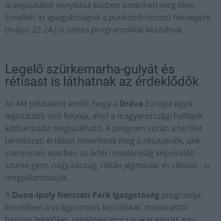
aranysakálok vonyítása közben ismerheti meg őket.
Emellett az igazgatóságok a pünkösdi hosszú hétvégére
(május 22-24.) is színes programokkal készülnek.
Legelő szürkemarha-gulyát és
rétisast is láthatnak az érdeklődők
Az AM példaként említi, hogy a
Dráva
Európa egyik
legtisztább vizű folyója, ahol a magyarországi halfajok
kétharmada megtalálható. A program során a terület
természeti értékeit ismerhetik meg a résztvevők, akik
szerencsés esetben az ártéri madárvilág képviselőit -
szürke gém, nagy kócsag, ritkán jégmadár és rétisas - is
megpillanthatják.
A
Duna-Ipoly Nemzeti Park Igazgatóság
programja
keretében a virágpompás kaszálókat, madaraktól
hangos legelőket, rejtelmes mocsarakat együtt, egy