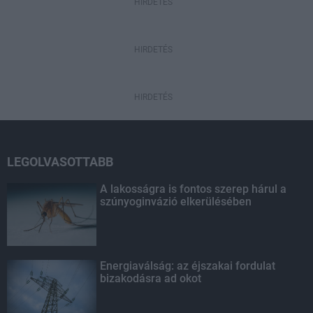
HIRDETÉS
HIRDETÉS
HIRDETÉS
LEGOLVASOTTABB
A lakosságra is fontos szerep hárul a
szúnyoginvázió elkerülésében
Energiaválság: az éjszakai fordulat
bizakodásra ad okot