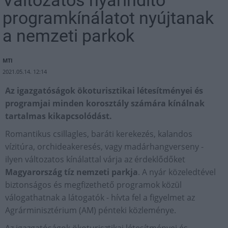
Változatos nyárindító
programkínálatot nyújtanak
a nemzeti parkok
MTI
2021.05.14. 12:14
Az igazgatóságok ökoturisztikai létesítményei és
programjai minden korosztály számára kínálnak
tartalmas kikapcsolódást.
Romantikus csillagles, baráti kerekezés, kalandos
vízitúra, orchideakeresés, vagy madárhangverseny -
ilyen változatos kínálattal várja az érdeklődőket
Magyarország tíz nemzeti parkja
. A nyár közeledtével
biztonságos és megfizethető programok közül
válogathatnak a látogatók - hívta fel a figyelmet az
Agrárminisztérium (AM) pénteki közleménye.