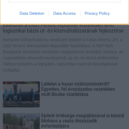
Data Deletion
Data Access
Privacy Policy
útépítés
logisztikai központ
Colas
Colas Alterra Zrt.
Elkészült a Liszt Ferenc repülőtér közelében lévő
logisztikai bázis út- és közműhálózatának fejlesztése
Komplex infrastruktúra-rendszert épített a Colas Alterra Zrt. a
Liszt Ferenc Nemzetközi Repülőtér közelében. A VGP Park
Budapest Aerozone területén megvalósult vízellátó, szenny- és
csapadékvíz-elvezető rendszerek, az út- és külső elektromos
hálózat kiépítés a legújabb, logisztikai csarnok kiszolgálását
szolgálja.
Látlelet a hazai víziközművekről?
Egyetlen, fél évszázados vezetéken
múlt Bicske vízellátása
Épített öröksége megújításával is készül
Mohács a csata ötszázadik
évfordulójára