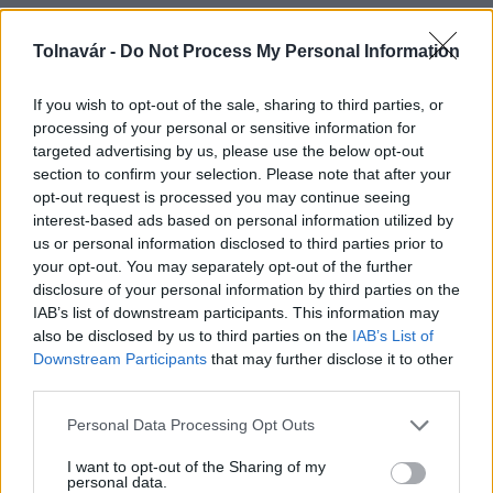
Tolnavár -
Do Not Process My Personal Information
AJÁNLJUK MÉG
If you wish to opt-out of the sale, sharing to third parties, or
processing of your personal or sensitive information for
Országos hírek
targeted advertising by us, please use the below opt-out
section to confirm your selection. Please note that after your
opt-out request is processed you may continue seeing
interest-based ads based on personal information utilized by
us or personal information disclosed to third parties prior to
your opt-out. You may separately opt-out of the further
disclosure of your personal information by third parties on the
IAB’s list of downstream participants. This information may
Kecskeméten is szakirányú továbbképzésekkel erősít a
also be disclosed by us to third parties on the
IAB’s List of
Gál Ferenc Egyetem
Downstream Participants
that may further disclose it to other
third parties.
Please note that this website/app uses one or more Google
Personal Data Processing Opt Outs
services and may gather and store information including but
not limited to your visit or usage behaviour. You may click to
I want to opt-out of the Sharing of my
Országos hírek
personal data.
grant or deny consent to Google and its third-party tags to