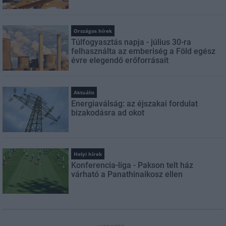
Országos hírek
Túlfogyasztás napja - július 30-ra
felhasználta az emberiség a Föld egész
évre elegendő erőforrásait
Aktuális
Energiaválság: az éjszakai fordulat
bizakodásra ad okot
Helyi hírek
Konferencia-liga - Pakson telt ház
várható a Panathinaikosz ellen