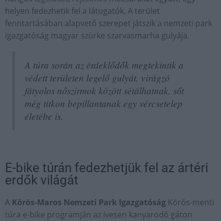
helyen fedezhetik fel a látogatók. A terület
fenntartásában alapvető szerepet játszik a nemzeti park
igazgatóság magyar szürke szarvasmarha gulyája.
A túra során az érdeklődők megtekintik a
védett területen legelő gulyát, virágzó
fátyolos nőszirmok között sétálhatnak, sőt
még titkon bepillantanak egy vércsetelep
életébe is.
E-bike túrán fedezhetjük fel az ártéri
erdők világát
A
Körös-Maros Nemzeti Park Igazgatóság
Körös-menti
túra e-bike programján az ívesen kanyarodó gáton