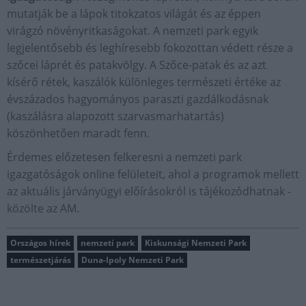
mutatják be a lápok titokzatos világát és az éppen
virágzó növényritkaságokat. A nemzeti park egyik
legjelentősebb és leghíresebb fokozottan védett része a
szőcei láprét és patakvölgy. A Szőce-patak és az azt
kísérő rétek, kaszálók különleges természeti értéke az
évszázados hagyományos paraszti gazdálkodásnak
(kaszálásra alapozott szarvasmarhatartás)
köszönhetően maradt fenn.
Érdemes előzetesen felkeresni a nemzeti park
igazgatóságok online felületeit, ahol a programok mellett
az aktuális járványügyi előírásokról is tájékozódhatnak -
közölte az AM.
Országos hírek
nemzeti park
Kiskunsági Nemzeti Park
természetjárás
Duna-Ipoly Nemzeti Park