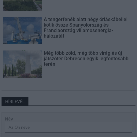
A tengerfenék alatt négy óriáskábellel
kötik össze Spanyolország és
Franciaország villamosenergia-
hálózatát
Még több zöld, még több virág és új
játszótér Debrecen egyik legfontosabb
terén
HÍRLEVÉL
Név