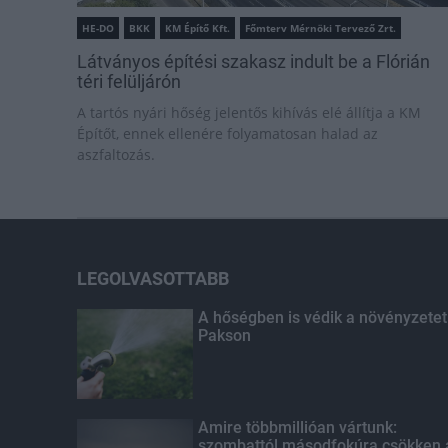
HE-DO
BKK
KM Építő Kft.
Főmterv Mérnöki Tervező Zrt.
Látványos építési szakasz indult be a Flórián
téri felüljárón
A tartós nyári hőség jelentős kihívás elé állítja a KM
Építőt, ennek ellenére folyamatosan halad az
aszfaltozás.
LEGOLVASOTTABB
A hőségben is védik a növényzetet
Pakson
Amire többmillióan vártunk:
szombattól másodfokúra csökken 