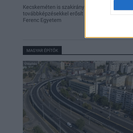
Kecskeméten is szakirányú
A lakosságra i
továbbképzésekkel erősít a Gál
hárul a szúny
Ferenc Egyetem
elkerülésében
MAGYAR ÉPÍTŐK
Útépítés