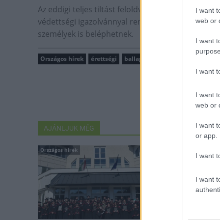
Az eddigi teljes tiltást feloldva, a köznevelési i
I want t
védettségi igazolvánnyal rendelkező, vagy az erre 
web or d
személyek is beléphetnek.
I want t
purpose
Országos hírek
érettségi
ballagás
felsőoktatási felvételi
I want 
I want t
web or d
I want t
AJÁNLJUK MÉG
or app.
Országos hírek
Országos hírek
I want t
I want t
authenti