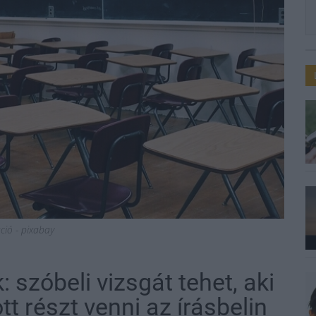
áció - pixabay
: szóbeli vizsgát tehet, aki
t részt venni az írásbelin