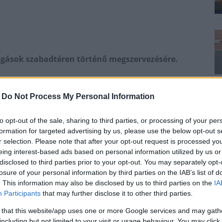
llagások szabadtéren történő megszervezésére.
k, akik önhibájukon kívül, például COVID fertőzés
, szóbeli vizsgát tehetnek még a jelenleg folyó
-
Do Not Process My Personal Information
ég nyílik az iskolai ballagások szabadtéren történő
sok Minisztériuma közleményében.
to opt-out of the sale, sharing to third parties, or processing of your per
formation for targeted advertising by us, please use the below opt-out s
kkenőmentesen lezajlottak, és a fertőzés gyanúja
r selection. Please note that after your opt-out request is processed y
vül – például koronavírus fertőzés, vagy karantén
eing interest-based ads based on personal information utilized by us or
disclosed to third parties prior to your opt-out. You may separately opt-
losure of your personal information by third parties on the IAB’s list of
. This information may also be disclosed by us to third parties on the
IA
hibán kívüli okot igazolni tudja, még a
Participants
that may further disclose it to other third parties.
 pótolhatja az elmaradt írásbeli vizsgát, így
 that this website/app uses one or more Google services and may gath
vényes vizsgaeredménnyel rendelkezik majd.
including but not limited to your visit or usage behaviour. You may click 