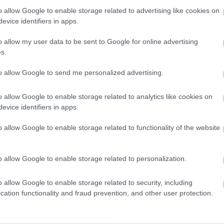
ntézményekbe a koronavírus ellen már védett – tehát
o allow Google to enable storage related to advertising like cookies on
a célra készített applikáció alapján jogosult – külsős
evice identifiers in apps.
o allow my user data to be sent to Google for online advertising
s.
to allow Google to send me personalized advertising.
o allow Google to enable storage related to analytics like cookies on
evice identifiers in apps.
o allow Google to enable storage related to functionality of the website
Országos hírek
o allow Google to enable storage related to personalization.
o allow Google to enable storage related to security, including
cation functionality and fraud prevention, and other user protection.