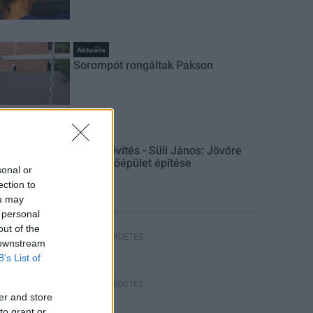
Aktuális
Sorompót rongáltak Pakson
Gazdaság
Paksi bővítés - Süli János: Jövőre
indul a főépület építése
sonal or
ection to
ou may
 personal
out of the
HIRDETÉS
 downstream
B’s List of
HIRDETÉS
er and store
to grant or