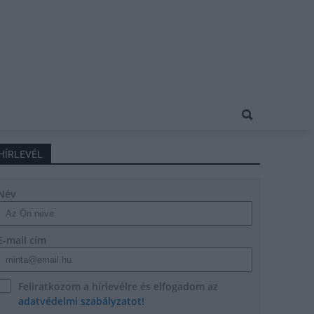
HÍRLEVÉL
Név
E-mail cím
Feliratkozom a hírlevélre és elfogadom az
adatvédelmi szabályzatot!