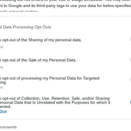
 to Google and its third-party tags to use your data for below specifi
ogle consent section.
 kell gondoskodnia. Azok a vizsgázók, akik a
égi írásbeli vizsgájukra, az elmúlt évi szabályhoz
l Data Processing Opt Outs
yis a 2021/2022-es tanévben egy alkalommal
l a vizsgát.
o opt-out of the Sharing of my personal data.
In
ik
o opt-out of the Sale of my Personal Data.
In
osság egyre nagyobb átoltottságának
to opt-out of processing my Personal Data for Targeted
ing.
 az iskolákban a ballagások.
In
o opt-out of Collection, Use, Retention, Sale, and/or Sharing
ersonal Data that Is Unrelated with the Purposes for which it
tt vendégek maszk viselése esetén életkortól,
lected.
enül részt vehetnek, ugyanakkor a meghívható szülők,
Out
tandó további óvintézkedéseket az igazgató
yelembevételével.
consents