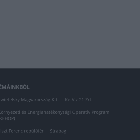
ÉMÁINKBÓL
Swietelsky Magyarország Kft.
Ke-Víz 21 Zrt.
Környezeti és Energiahatékonysági Operatív Program
(KEHOP)
Liszt Ferenc repülőtér
Strabag