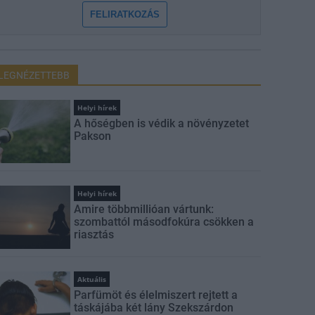
FELIRATKOZÁS
LEGNÉZETTEBB
Helyi hírek
A hőségben is védik a növényzetet
Pakson
Helyi hírek
Amire többmillióan vártunk:
szombattól másodfokúra csökken a
riasztás
Aktuális
Parfümöt és élelmiszert rejtett a
táskájába két lány Szekszárdon