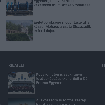
Egyetlen, fél évszázados
vezetéken múlt Bicske vízellátása
Épített öröksége megújításával is
készül Mohács a csata ötszázadik
évfordulójára
KIEMELT
T
Kecskeméten is szakirányú
továbbképzésekkel erősít a Gál
Ferenc Egyetem
A lakosságra is fontos szerep
a
hárul a szúnyoginvázió