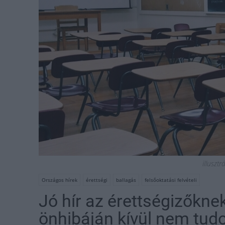
illusztr
Országos hírek
érettségi
ballagás
felsőoktatási felvételi
Jó hír az érettségizőknek
önhibáján kívül nem tudot