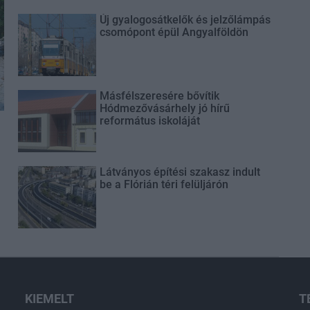
Új gyalogosátkelők és jelzőlámpás
csomópont épül Angyalföldön
Másfélszeresére bővítik
Hódmezővásárhely jó hírű
református iskoláját
Látványos építési szakasz indult
be a Flórián téri felüljárón
KIEMELT
T