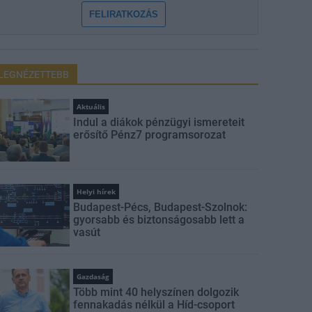
FELIRATKOZÁS
LEGNÉZETTEBB
Aktuális
Indul a diákok pénzügyi ismereteit
erősítő Pénz7 programsorozat
Helyi hírek
Budapest-Pécs, Budapest-Szolnok:
gyorsabb és biztonságosabb lett a
vasút
Gazdaság
Több mint 40 helyszínen dolgozik
fennakadás nélkül a Híd-csoport