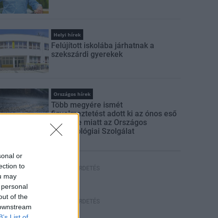
Helyi hírek
Felújított iskolába járhatnak a
szekszárdi gyerekek
Országos hírek
Több megyére ismét
figyelmeztetést adott ki az ónos eső
veszélye miatt az Országos
Meteorológiai Szolgálat
sonal or
ection to
HIRDETÉS
ou may
 personal
out of the
HIRDETÉS
 downstream
B’s List of