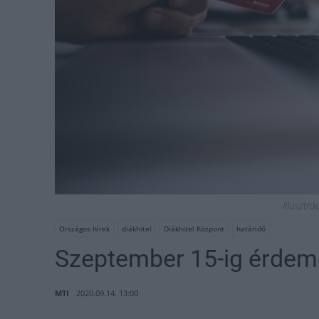
Illusztrá
Országos hírek
diákhitel
Diákhitel Központ
határidő
Szeptember 15-ig érdemes
MTI
2020.09.14. 13:00