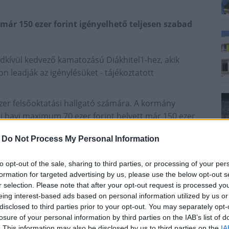
már 150 ezer forint igényelhető teljesen szabad
ndkívül kedvező kamatozású Diákhitel1-hez, akik
n leadják az igénylésüket - tájékoztatott
ezer felsőoktatási hallgató számára. A kormány
gi havi maximum 70 ezer forint helyett már 150 ezer
 Lehetőség van arra is, hogy a hallgatók a teljes
-
Do Not Process My Personal Information
1-et, így október 15-én akár 750 ezer forinthoz is
15-ig eljuttatják a Diákhitel Központhoz az
to opt-out of the sale, sharing to third parties, or processing of your per
formation for targeted advertising by us, please use the below opt-out s
r selection. Please note that after your opt-out request is processed y
eing interest-based ads based on personal information utilized by us or
l
disclosed to third parties prior to your opt-out. You may separately opt-
losure of your personal information by third parties on the IAB’s list of
. This information may also be disclosed by us to third parties on the
IA