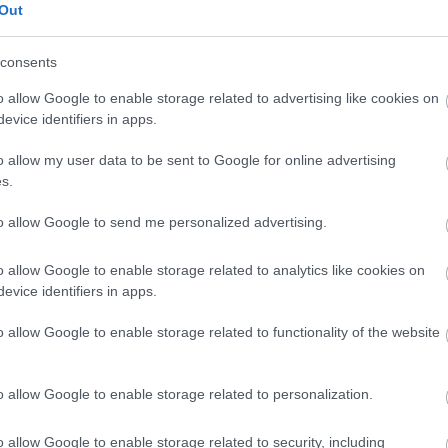
 akkor az édesanya diákhitelének felét, a
Out
ig a teljes diákhitel-tartozást elengedik.
consents
iákhitel Pluszt már több mint 20 ezer hallgató
o allow Google to enable storage related to advertising like cookies on
mentes és teljesen szabad felhasználású hitelt egy év
evice identifiers in apps.
o allow my user data to be sent to Google for online advertising
s hozzáférésnél és az igénylés NEPTUN rendszeren
s.
ikus aláírással történő szerződéskötésre, így nincs
umentumok benyújtására.
to allow Google to send me personalized advertising.
o allow Google to enable storage related to analytics like cookies on
evice identifiers in apps.
o allow Google to enable storage related to functionality of the website
o allow Google to enable storage related to personalization.
o allow Google to enable storage related to security, including