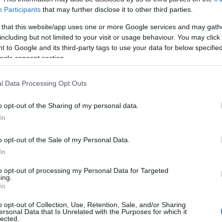
atók bármely európai uniós egyetemen folytatott
Participants
that may further disclose it to other third parties.
k a lehetőséggel a magyar állampolgársággal
 that this website/app uses one or more Google services and may gath
including but not limited to your visit or usage behaviour. You may click 
ető kamatmentes Diákhitel2-t is érdemes szeptember
 to Google and its third-party tags to use your data for below specifi
 jellemzően szeptemberig kérik átutalni az első
ogle consent section.
 esetében a felvehető összeg maximuma a képzési
Központ közvetlenül az egyetemeknek és főiskoláknak
l Data Processing Opt Outs
o opt-out of the Sharing of my personal data.
In
ási elem
o opt-out of the Sale of my Personal Data.
In
strukció törlesztését csak a tanulmányok befejezését
őbeni kereslethez igazodó mértékben. A diákhitelek
to opt-out of processing my Personal Data for Targeted
ing.
In
o opt-out of Collection, Use, Retention, Sale, and/or Sharing
dtámogatási elem, miszerint, ha egy
ersonal Data that Is Unrelated with the Purposes for which it
lected.