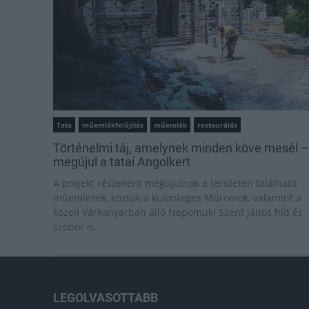
Tata
műemlékfelújítás
műemlék
restaurálás
Történelmi táj, amelynek minden köve mesél –
megújul a tatai Angolkert
A projekt részeként megújulnak a területen található
műemlékek, köztük a különleges Műromok, valamint a
közeli Várkanyarban álló Nepomuki Szent János híd és
szobor is.
LEGOLVASOTTABB