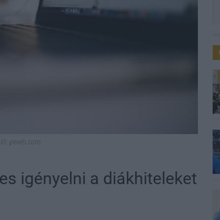
ció: pexels.com
 igényelni a diákhiteleket