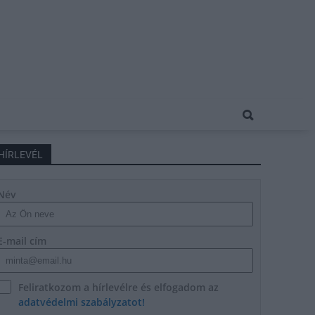
HÍRLEVÉL
Név
E-mail cím
Feliratkozom a hírlevélre és elfogadom az
adatvédelmi szabályzatot!