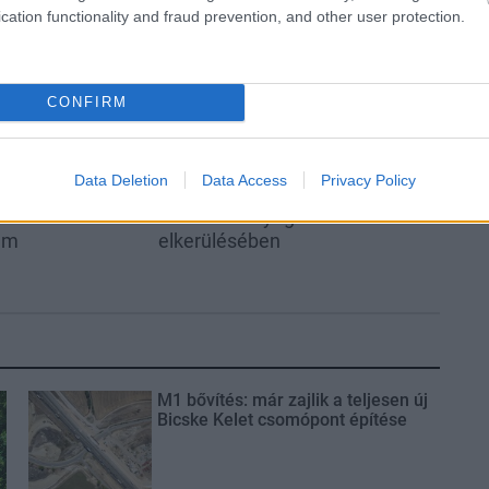
Országos hírek
cation functionality and fraud prevention, and other user protection.
CONFIRM
Data Deletion
Data Access
Privacy Policy
s szakirányú
A lakosságra is fontos szerep
kkel erősít a Gál
hárul a szúnyoginvázió
em
elkerülésében
M1 bővítés: már zajlik a teljesen új
Bicske Kelet csomópont építése