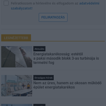
Feliratkozom a hírlevélre és elfogadom az
adatvédelmi
szabályzatot!
FELIRATKOZÁS
LEGNÉZETTEBB
Aktuális
Energiatakarékosság: estétől
a paksi második blokk 3-as turbinája is
termelni fog
Országos hírek
Nem az üres, hanem az okosan működő
épület energiatakarékos