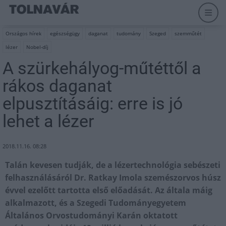
Országos hírek
egészségügy
daganat
tudomány
Szeged
szemműtét
lézer
Nobel-díj
A szürkehályog-műtéttől a
rákos daganat
elpusztításáig: erre is jó
lehet a lézer
2018.11.16. 08:28
Talán kevesen tudják, de a lézertechnológia sebészeti
felhasználásáról Dr. Ratkay Imola szemészorvos húsz
évvel ezelőtt tartotta első előadását. Az általa máig
alkalmazott, és a Szegedi Tudományegyetem
Általános Orvostudományi Karán oktatott