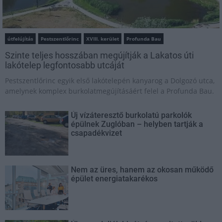
útfelújítás
Pestszentlőrinc
XVIII. kerület
Profunda Bau
Szinte teljes hosszában megújítják a Lakatos úti
lakótelep legfontosabb utcáját
Pestszentlőrinc egyik első lakótelepén kanyarog a Dolgozó utca,
amelynek komplex burkolatmegújításáért felel a Profunda Bau.
Új vízáteresztő burkolatú parkolók
épülnek Zuglóban – helyben tartják a
csapadékvizet
Nem az üres, hanem az okosan működő
épület energiatakarékos