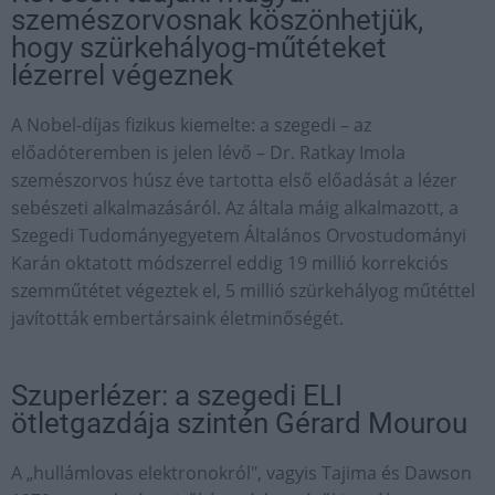
szemészorvosnak köszönhetjük,
hogy szürkehályog-műtéteket
lézerrel végeznek
A Nobel-díjas fizikus kiemelte: a szegedi – az
előadóteremben is jelen lévő – Dr. Ratkay Imola
szemészorvos húsz éve tartotta első előadását a lézer
sebészeti alkalmazásáról. Az általa máig alkalmazott, a
Szegedi Tudományegyetem Általános Orvostudományi
Karán oktatott módszerrel eddig 19 millió korrekciós
szemműtétet végeztek el, 5 millió szürkehályog műtéttel
javították embertársaink életminőségét.
Szuperlézer: a szegedi ELI
ötletgazdája szintén Gérard Mourou
A „hullámlovas elektronokról", vagyis Tajima és Dawson