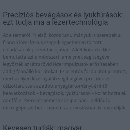
Precíziós bevágások és lyukfúrások:
ezt tudja ma a lézertechnológia
Az e témáról írt első, közös tanulmányuk is szerepelt a
francia lézerfizikus szegedi egyetemen tartott
előadásának prezentációjában. A két kutató cikke
bemutatta azt a módszert, amelynek segítségével
legyőzték az ultrarövid lézerimpulzusok erősítésében
addig fennálló korlátokat. Ez jelentős fordulatot jelentett,
mert az ilyen lézernyaláb segítségével precízen és
célzottan, csak az adott anyagtartományt érintő
beavatkozások – bevágások, lyukfúrások – korát hozta el.
Az efféle lézereket nemcsak az iparban - például a
mikrogépészetben - hanem az orvoslásban is használják.
Kevesen tudják: magyar