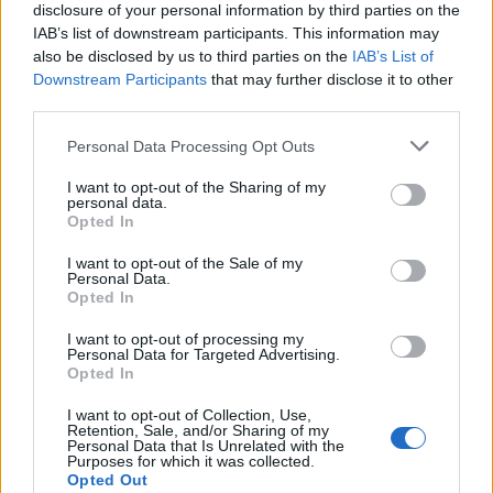
disclosure of your personal information by third parties on the
és Nyikolaj Gennadijevics Baszov szovjet fizikusnak a lézer és
IAB’s list of downstream participants. This information may
mézer megalkotásához vezető kvantum-elektrodinamikai
also be disclosed by us to third parties on the
IAB’s List of
kutatásért Nobel-díjat kaptak.
Downstream Participants
that may further disclose it to other
third parties.
Please note that this website/app uses one or more Google
Personal Data Processing Opt Outs
services and may gather and store information including but
Gérard Mourou
not limited to your visit or usage behaviour. You may click to
I want to opt-out of the Sharing of my
Gérard Albert Mourou 1944 június 22-én született Nobel-díjas
personal data.
grant or deny consent to Google and its third-party tags to
Opted In
francia tudós. Tudományos munkásságát az elektrotechnika
use your data for below specified purposes in below Google
és a lézer területén fejti ki, korunk egyik legelsimertebb
consent section.
I want to opt-out of the Sale of my
fizikusa. 2018-ban fizika Nobel-díjat kapott Donna Strickland-
Personal Data.
dal megosztva. A szegedi lézerkutató központ (ELI)
Opted In
ötletgazdája. Díjak, elsimerések: számtalan, a tudományos
I want to opt-out of processing my
munkásságát elsimerő díj birtokosa, melyek közül a
Personal Data for Targeted Advertising.
legrangosabb a 2018-as, megosztott fizikai Nobel-díj.
Opted In
I want to opt-out of Collection, Use,
Országos hírek
egészségügy
daganat
tudomány
Szeged
Retention, Sale, and/or Sharing of my
Personal Data that Is Unrelated with the
szemműtét
lézer
Nobel-díj
Purposes for which it was collected.
Opted Out