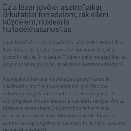
Ez a lézer jövője: asztrofizikai,
űrkutatási forradalom, rák elleni
küzdelem, nukleáris
hulladékhasznosítás
Saját kérdésére sok-sok példával válaszolt a Nobel-díjas
lézerfizikus. Az újfajta lézerek forradalmasíthatják az
asztrofizikát, az űrkutatást. Tíz éven belül megépülhet az
úgynevezett Higgs-gyár, az elektron-pozitron ütköztető.
A gyógyítást forradalmasíthatja a protonterápiai
alkalmazás, mert minden eddiginél precízebben
célozható meg és pusztítható el a rákos daganat. A
radiológiában hoz fordulatot a nukleáris terápia. Ám az
új típusú lézerek leggyümölcsözőbb felhasználási
területe az lenne Gérard Mourou szegedi előadása
szerint, ha segítségükkel a nukleáris hulladékot hasznos
termékké alakítanák.