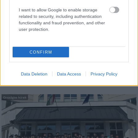
Országos hírek
I want to allow Google to enable storage
related to security, including authentication
functionality and fraud prevention, and other
user protection.
CONFIRM
Megérkezett az eső a Duna vízgyűjtőjére
Data Deletion
Data Access
Privacy Policy
Országos hírek