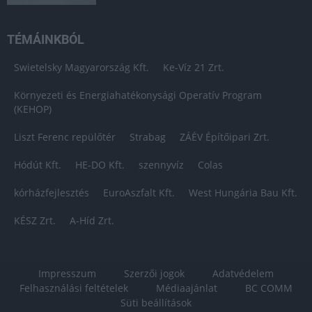
TÉMÁINKBÓL
Swietelsky Magyarország Kft.
Ke-Víz 21 Zrt.
Környezeti és Energiahatékonysági Operatív Program
(KEHOP)
Liszt Ferenc repülőtér
Strabag
ZÁÉV Építőipari Zrt.
Hódút Kft.
HE-DO Kft.
szennyvíz
Colas
kórházfejlesztés
EuroAszfalt Kft.
West Hungária Bau Kft.
KÉSZ Zrt.
A-Híd Zrt.
Impresszum
Szerzői jogok
Adatvédelem
Felhasználási feltételek
Médiaajánlat
BC COMM
Süti beállítások