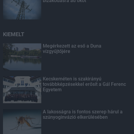
bizakodásra ad okot
KIEMELT
Megérkezett az eső a Duna
vízgyűjtőjére
Kecskeméten is szakirányú
továbbképzésekkel erősít a Gál Ferenc
Egyetem
A lakosságra is fontos szerep hárul a
szúnyoginvázió elkerülésében