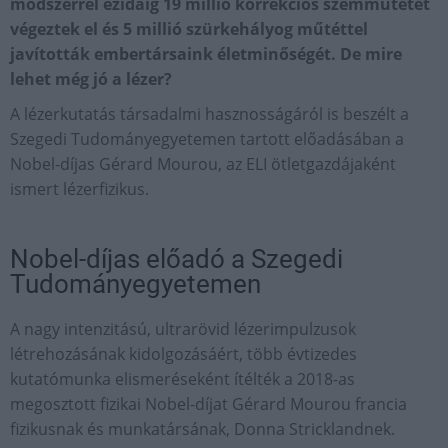
módszerrel ezidáig 19 millió korrekciós szemműtétet
végeztek el és 5 millió szürkehályog műtéttel
javították embertársaink életminőségét. De mire
lehet még jó a lézer?
A lézerkutatás társadalmi hasznosságáról is beszélt a
Szegedi Tudományegyetemen tartott előadásában a
Nobel-díjas Gérard Mourou, az ELI ötletgazdájaként
ismert lézerfizikus.
Nobel-díjas előadó a Szegedi
Tudományegyetemen
A nagy intenzitású, ultrarövid lézerimpulzusok
létrehozásának kidolgozásáért, több évtizedes
kutatómunka elismeréseként ítélték a 2018-as
megosztott fizikai Nobel-díjat Gérard Mourou francia
fizikusnak és munkatársának, Donna Stricklandnek.