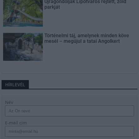
Újragondolják Lipótváros rejtett, zöld
parkját
Történelmi táj, amelynek minden köve
mesél – megújul a tatai Angolkert
HÍRLEVÉL
Név
E-mail cím