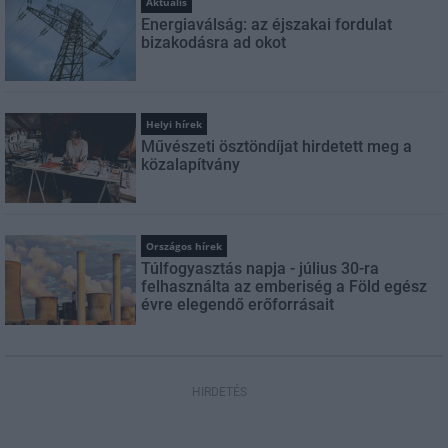
Aktuális
Energiaválság: az éjszakai fordulat
bizakodásra ad okot
Helyi hírek
Művészeti ösztöndíjat hirdetett meg a
közalapítvány
Országos hírek
Túlfogyasztás napja - július 30-ra
felhasználta az emberiség a Föld egész
évre elegendő erőforrásait
HIRDETÉS