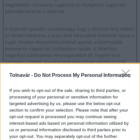
megfelelően infravörös sugárzást és ibolyántúli sugárzást
kibocsátó lézerek is léteznek.
A lézernek speciális tulajdonsága, hogy a létrejött fény időben
és térben koherens, a lézer által kibocsátott hullámok fázisa a
sugár minden keresztmetszeténél azonos, a lézernyaláb
keskeny és nagyon kis széttartású nyaláb. A lézerfény
nagyrészt párhuzamos fénysugarakból áll, nagyon kicsi
szóródási szöggel, így nagy energiasűrűség érhető el szűk
sugárban, akár nagy távolságokban is. A lézerek energiája kis
térrészben koncentrálódik, így a lézerfény
Tolnavár -
Do Not Process My Personal Information
teljesítménysűrűsége a megszokott fényforrásokénak
sokszorosa lehet. A lézer által kibocsátott hullámok mágneses
If you wish to opt-out of the sale, sharing to third parties, or
mezejének iránya állandó, és a lézerek fénye egyszínű. A
processing of your personal or sensitive information for
lézersugár egy olyan elektromágneses hullám, amely közel
targeted advertising by us, please use the below opt-out
egyetlen hullámhosszú összetevőből áll.
section to confirm your selection. Please note that after your
opt-out request is processed you may continue seeing
interest-based ads based on personal information utilized by
Az első lézert az amerikai Theodore Harold Maiman
us or personal information disclosed to third parties prior to
fejlesztette ki 1960-ban. 1964-ben Alexander Mihajlovics
your opt-out. You may separately opt-out of the further
Prohorov szovjet akadémikus, Charles Hard Townes amerikai