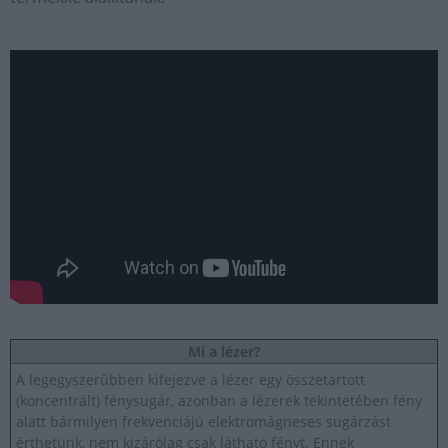
Mi a lézer?
A legegyszerűbben kifejezve a lézer egy összetartott
(koncentrált) fénysugár, azonban a lézerek tekintetében fény
alatt bármilyen frekvenciájú elektromágneses sugárzást
érthetünk, nem kizárólag csak látható fényt. Ennek