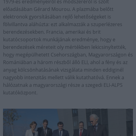
1979-es eredményeiről és módszeréről is szólt
előadásában Gérard Mourou. A plazmába belőtt
elektronok gyorsításában rejlő lehetőségeket is
fölvillantva aláhúzta: ezt alkalmazzák a szuperlézeres
berendezésekben. Francia, amerikai és brit
kutatócsoportok munkájának eredménye, hogy e
berendezések méreteit oly mértékben lekicsinyítették,
hogy megépülhetett Csehországban, Magyarországon és
Romániában a három részből álló ELI, ahol a fény és az
anyag kölcsönhatásának vizsgálata minden eddiginél
nagyobb intenzitás mellett válik kutathatóvá. Ennek a
hálózatnak a magyarországi része a szegedi ELI-ALPS
kutatóközpont.