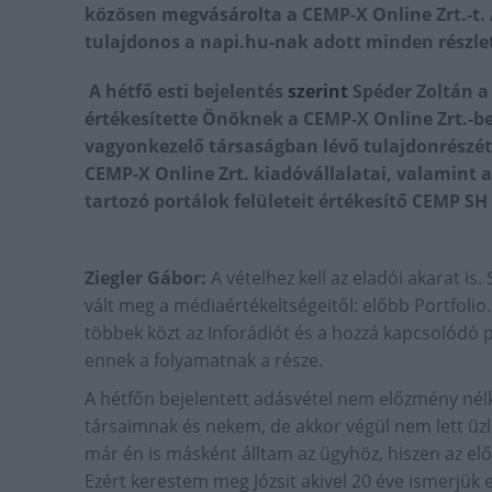
közösen megvásárolta a CEMP-X Online Zrt.-t. A 
tulajdonos a napi.hu-nak adott minden részletr
A hétfő esti bejelenté
s
szerint
Spéder Zoltán a
értékesítette Önöknek a CEMP-X Online Zrt.-b
vagyonkezelő társaságban lévő tulajdonrészét.
CEMP-X Online Zrt. kiadóvállalatai, valamint a
tartozó portálok felületeit értékesítő CEMP S
Ziegler Gábor:
A vételhez kell az eladói akarat is
vált meg a médiaértékeltségeitől: előbb Portfolio.
többek közt az Inforádiót és a hozzá kapcsolódó p
ennek a folyamatnak a része.
A hétfőn bejelentett adásvétel nem előzmény nélkü
társaimnak és nekem, de akkor végül nem lett üzle
már én is másként álltam az ügyhöz, hiszen az e
Ezért kerestem meg Józsit akivel 20 éve ismerjük 