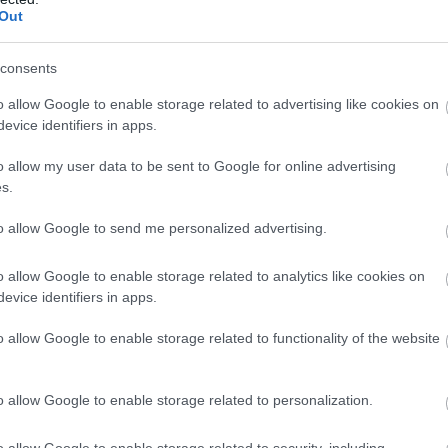
Out
llátott értékesítési igazgatói pozícióját követően igazolt
éig a kiadó értékesítési igazgatója, azt követően 2017.
 anyacége, a Central European Media & Publishing (CEMP)
consents
gáló értékesítési egységének a CEMP Sales House-nak (SH) a
o allow Google to enable storage related to advertising like cookies on
a Central Media, és az Origo közös leányvállalatának, a
evice identifiers in apps.
sában, melynek működését a CEMP SH oldaláról jelenleg is
o allow my user data to be sent to Google for online advertising
. szeptemberéig elnökségi tagja, másfél évig szervezet
s.
igitális Közönségmérési Tanácsnak (dkt.hu) 2013-as
to allow Google to send me personalized advertising.
o allow Google to enable storage related to analytics like cookies on
marad a garancia, hogy megmarad az Index.hu
evice identifiers in apps.
o allow Google to enable storage related to functionality of the website
az ő személye.
 a médiában a hír Oltyán József KDNP-s háttere,
 szól ezekhez?
o allow Google to enable storage related to personalization.
munka a KDNP-ben betöltött szerepem
o allow Google to enable storage related to security, including