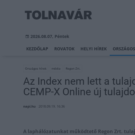
2026.08.07, Péntek
KEZDŐLAP
ROVATOK
HELYI HÍREK
ORSZÁGOS
Országos hírek
média
Regon Zrt.
Az Index nem lett a tula
CEMP-X Online új tulajd
napi.hu
2018.09.19. 16:36
A laphálózatunkat működtető Regon Zrt. tulaj