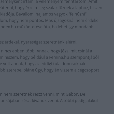
személyként írtam, a véleményem fenntartom. Amit
zátenni, hogy érzelmileg szálak fűznek a laphoz, hiszen
kiadója. Bevallom, hajlamos vagyok "felhúzni"
udom, hogy nem pontos. Más újságoknál nem érdekel
s.index.hu működtetése óta, ha lehet így mondani:
sz érdekel, nyereséget szeretnénk elérni.
 nincs ebben több. Annak, hogy Józsi mit csinál a
em hiszem, hogy például a Femina.hu szempontjából
se volt annak, hogy az eddigi tulajdonosoknak
sebb szerepe, pláne úgy, hogy én viszem a cégcsoport
?
n nem szeretnék részt venni, mint Gábor. De
nkájában részt kívánok venni. A többi pedig alakul