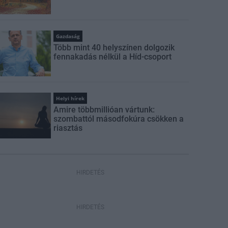
Gazdaság
Több mint 40 helyszínen dolgozik
fennakadás nélkül a Híd-csoport
Helyi hírek
Amire többmillióan vártunk:
szombattól másodfokúra csökken a
riasztás
HIRDETÉS
HIRDETÉS