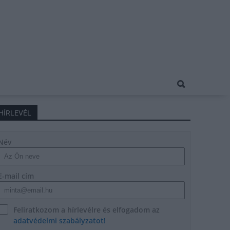
HÍRLEVÉL
Név
E-mail cím
Feliratkozom a hírlevélre és elfogadom az
adatvédelmi szabályzatot!