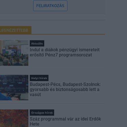
FELIRATKOZÁS
LEGNÉZETTEBB
Aktuális
Indul a diákok pénzügyi ismereteit
erősítő Pénz7 programsorozat
Helyi hírek
Budapest-Pécs, Budapest-Szolnok:
gyorsabb és biztonságosabb lett a
vasút
Országos hírek
Száz programmal vár az idei Erdők
Hete