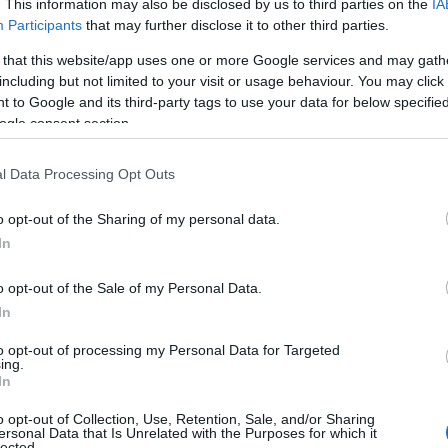
. This information may also be disclosed by us to third parties on the
IA
y az NP Nanga Parbat 17 Zrt. részvényeinek
Participants
that may further disclose it to other third parties.
gyar Fejlődésért Alapítvány (MFA) az Index.hu
rezte meg a Pro-Ráta Holdingtól. Az MFA kinek és
 that this website/app uses one or more Google services and may gath
including but not limited to your visit or usage behaviour. You may click 
 to Google and its third-party tags to use your data for below specifi
gyalások és az átvilágítás során úgy láttuk, hogy itt van
ogle consent section.
 hogy a CEMP-X Online sikeres legyen. Emiatt kellett
az összeg - a CEMP-X Online értékéhez képest - nem
l Data Processing Opt Outs
, amelyet muszáj volt kezelni, ha meg akarjuk szerezni
 hálózatát.
o opt-out of the Sharing of my personal data.
In
 SH Kft. marad a jövőben az Index.hu kizárólagos
ez, hogy kizárjuk a kockázatokat. És ahogyan Gábor is
o opt-out of the Sale of my Personal Data.
agyoni helyzetére nem szereztünk befolyást, a
In
to opt-out of processing my Personal Data for Targeted
ing.
In
o opt-out of Collection, Use, Retention, Sale, and/or Sharing
ersonal Data that Is Unrelated with the Purposes for which it
ly területről a Winterthur Pénztárszolgáltató Zrt.-nél
lected.