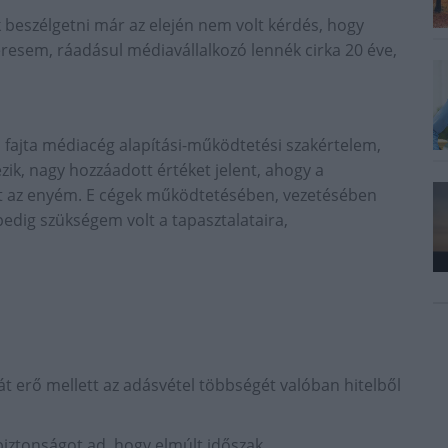
k beszélgetni már az elején nem volt kérdés, hogy
eresem, ráadásul médiavállalkozó lennék cirka 20 éve,
 a fajta médiacég alapítási-működtetési szakértelem,
zik, nagy hozzáadott értéket jelent, ahogy a
nt az enyém. E cégek működtetésében, vezetésében
pedig szükségem volt a tapasztalataira,
át erő mellett az adásvétel többségét valóban hitelből
 biztonságot ad, hogy elmúlt időszak