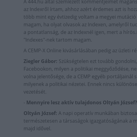
A 444.hu által szemlézett kommentjeimet magán
az Indexről írtam, ahhoz azért érdemes azt is hoz
több mint egy évtizedig voltam a megyei mutáció 
magam, ha olyat olvasok az Indexen, amelyről t
a pontatlanság, de az Indexnél igen, mert a hírö
"Indexes"-nek tartom magam.
A CEMP-X Online kivásárlásában pedig az üzleti ré
Ziegler Gábor:
Szükségtelen ezt tovább gondolni,
Facebookon, milyen a politikai meggyőződése, n
volna jelentősége, de a CEMP egyéb portáljainál 
milyenek a politikai nézetei. Ennek nincs különö
vezetését.
-
Mennyire lesz aktív tulajdonos Oltyán József
Oltyán József:
A napi operatív munkában biztosa
természetesen a társaságok igazgatóságának a mu
majd idővel.