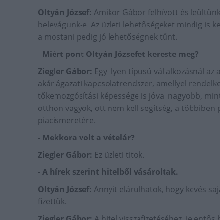
Oltyán József:
Amikor Gábor felhívott és leültün
belevágunk-e. Az üzleti lehetőségeket mindig is k
a mostani pedig jó lehetőségnek tűnt.
- Miért pont Oltyán Józsefet kereste meg?
Ziegler Gábor:
Egy ilyen típusú vállalkozásnál az
akár ágazati kapcsolatrendszer, amellyel rendelke
tőkemozgósítási képessége is jóval nagyobb, mi
otthon vagyok, ott nem kell segítség, a többiben 
piacismeretére.
- Mekkora volt a vételár?
Ziegler Gábor:
Ez üzleti titok.
- A hírek szerint hitelből vásároltak.
Oltyán József:
Annyit elárulhatok, hogy kevés saj
fizettük.
Ziegler Gábor:
A hitel visszafizetéséhez, jelentős