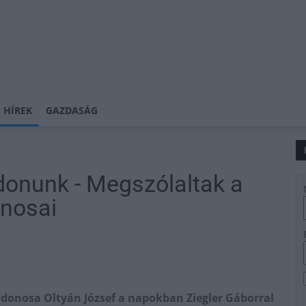
 HÍREK
GAZDASÁG
jdonunk - Megszólaltak a
onosai
donosa Oltyán József a napokban Ziegler Gáborral