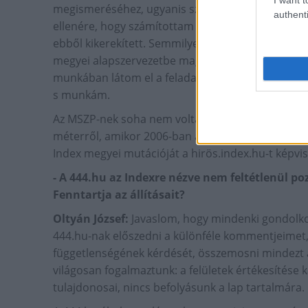
megismeréséhez, ugyanis szándékosan beleírtuk 
authenti
ellenére, hogy számítottam heves reakciókra, még
ebből kikerekített. Semmilyen módon nem veszek 
megyei alapszervezetbe magánéleti okokból néhán
munkában látom el a feladatomat. Az üzleti dö
s munkám.
Az MSZP-nek soha nem voltam tagja, Zuschlag Ján
méterről, amikor 2006-ban átvette Bács-Kiskun
Index megyei mutációját a hirös.index.hu-t képvis
- A 444.hu az Indexre nézve nem feltétlenül p
Fenntartja az állításait?
Oltyán József:
Javaslom, hogy mindenki gondolkoz
444.hu-nak előszedni a különféle kommentjeimet, 
függetlenségének kérdését, összemosni mindezt 
világosan fogalmaztunk: a felületek értékesítése
tulajdonosai, nincs befolyásunk a lap tartalmára.