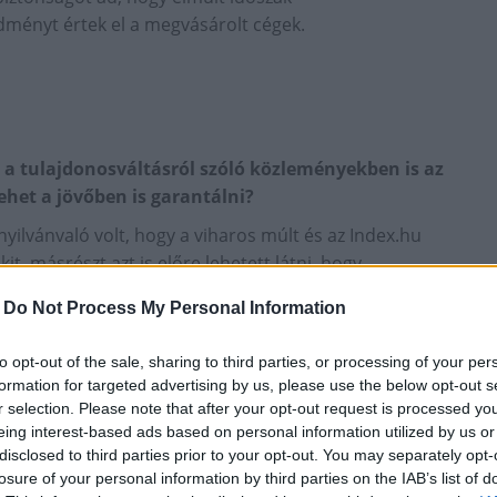
dményt értek el a megvásárolt cégek.
 a tulajdonosváltásról szóló közleményekben is az
ehet a jövőben is garantálni?
yilvánvaló volt, hogy a viharos múlt és az Index.hu
, másrészt azt is előre lehetett látni, hogy
bánni velünk.
-
Do Not Process My Personal Information
getlenségét az garantálja, hogy semmilyen jogunk nem
 lap tartalmába bármilyen módon is beleavatkozzunk.
to opt-out of the sale, sharing to third parties, or processing of your per
u a hirdetési árbevétel felét hozza a CEMP SH Kft.-
formation for targeted advertising by us, please use the below opt-out s
r selection. Please note that after your opt-out request is processed y
 fontosságú, hogy biztosítva legyen a legnagyobb
eing interest-based ads based on personal information utilized by us or
olvasottságú és kifejezetten színvonalas Index.hu-ra
disclosed to third parties prior to your opt-out. You may separately opt-
ine sikerének is a garanciája.
losure of your personal information by third parties on the IAB’s list of