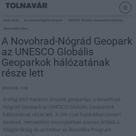
Helyi hírek
Novohrad-Nógrád Geopark
UNESCO Globális Geoparkok hálózata
Geocsodák Háza
A Novohrad-Nógrád Geopark
az UNESCO Globális
Geoparkok hálózatának
része lett
2016.03.08. 11:36
A világ első határon átnyúló geoparkja, a Novohrad-
Nógrád Geopark az UNESCO Globális Geoparkok
hálózatának része lett. A cím csak hazánkban ismert
kevéssé, nemzetközi viszonylatban azonos értékű a
Világörökség és az Ember és Bioszféra Program