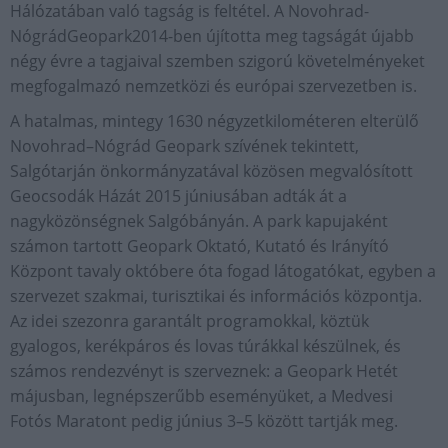
Hálózatában való tagság is feltétel. A Novohrad-
NógrádGeopark2014-ben újította meg tagságát újabb
négy évre a tagjaival szemben szigorú követelményeket
megfogalmazó nemzetközi és európai szervezetben is.
A hatalmas, mintegy 1630 négyzetkilométeren elterülő
Novohrad–Nógrád Geopark szívének tekintett,
Salgótarján önkormányzatával közösen megvalósított
Geocsodák Házát 2015 júniusában adták át a
nagyközönségnek Salgóbányán. A park kapujaként
számon tartott Geopark Oktató, Kutató és Irányító
Központ tavaly októbere óta fogad látogatókat, egyben a
szervezet szakmai, turisztikai és információs központja.
Az idei szezonra garantált programokkal, köztük
gyalogos, kerékpáros és lovas túrákkal készülnek, és
számos rendezvényt is szerveznek: a Geopark Hetét
májusban, legnépszerűbb eseményüket, a Medvesi
Fotós Maratont pedig június 3–5 között tartják meg.