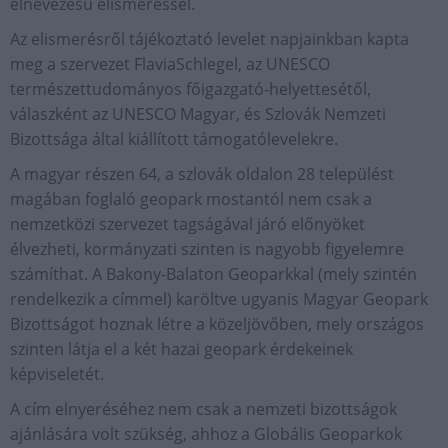
elnevezésű elismeréssel.
Az elismerésről tájékoztató levelet napjainkban kapta
meg a szervezet FlaviaSchlegel, az UNESCO
természettudományos főigazgató-helyettesétől,
válaszként az UNESCO Magyar, és Szlovák Nemzeti
Bizottsága által kiállított támogatólevelekre.
A magyar részen 64, a szlovák oldalon 28 települést
magában foglaló geopark mostantól nem csak a
nemzetközi szervezet tagságával járó előnyöket
élvezheti, kormányzati szinten is nagyobb figyelemre
számíthat. A Bakony-Balaton Geoparkkal (mely szintén
rendelkezik a címmel) karöltve ugyanis Magyar Geopark
Bizottságot hoznak létre a közeljövőben, mely országos
szinten látja el a két hazai geopark érdekeinek
képviseletét.
A cím elnyeréséhez nem csak a nemzeti bizottságok
ajánlására volt szükség, ahhoz a Globális Geoparkok