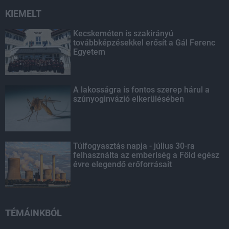
KIEMELT
Kecskeméten is szakirányú
továbbképzésekkel erősít a Gál Ferenc
Egyetem
A lakosságra is fontos szerep hárul a
szúnyoginvázió elkerülésében
Túlfogyasztás napja - július 30-ra
felhasználta az emberiség a Föld egész
évre elegendő erőforrásait
TÉMÁINKBÓL