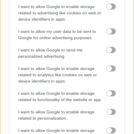
Látványos építési szakasz indult be a Flórián téri
I want to allow Google to enable storage
felüljárón
related to advertising like cookies on web or
device identifiers in apps.
A tartós nyári hőség jelentős kihívás elé állítja a KM Építőt,
ennek ellenére folyamatosan halad az aszfaltozás.
I want to allow my user data to be sent to
Google for online advertising purposes.
Paks II.: Mit jelent az 5. blokk új
mérföldköve a felülvizsgálat
I want to allow Google to send me
árnyékában?
personalized advertising.
I want to allow Google to enable storage
related to analytics like cookies on web or
Elkészült a Liszt Ferenc repülőtér
közelében lévő logisztikai bázis út- és
device identifiers in apps.
közműhálózatának fejlesztése
I want to allow Google to enable storage
related to functionality of the website or app.
Látlelet a hazai víziközművekről?
I want to allow Google to enable storage
Egyetlen, fél évszázados vezetéken
related to personalization.
múlt Bicske vízellátása
I want to allow Google to enable storage