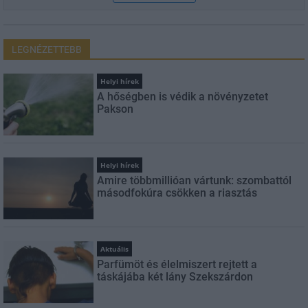
LEGNÉZETTEBB
Helyi hírek
A hőségben is védik a növényzetet
Pakson
Helyi hírek
Amire többmillióan vártunk: szombattól
másodfokúra csökken a riasztás
Aktuális
Parfümöt és élelmiszert rejtett a
táskájába két lány Szekszárdon