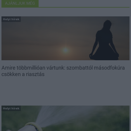
AJÁNLJUK MÉG
Helyi hírek
Amire többmillióan vártunk: szombattól másodfokúra
csökken a riasztás
Helyi hírek