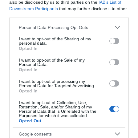
also be disclosed by us to third parties on the
IAB’s List of
Downstream Participants
that may further disclose it to other
third parties.
Please note that this website/app uses one or more Google
Personal Data Processing Opt Outs
services and may gather and store information including but
MAGYAR ÉPÍTŐK
not limited to your visit or usage behaviour. You may click to
I want to opt-out of the Sharing of my
personal data.
grant or deny consent to Google and its third-party tags to
Opted In
use your data for below specified purposes in below Google
Útépítés
consent section.
I want to opt-out of the Sale of my
Personal Data.
Opted In
I want to opt-out of processing my
Personal Data for Targeted Advertising.
Opted In
I want to opt-out of Collection, Use,
Retention, Sale, and/or Sharing of my
Personal Data that Is Unrelated with the
Purposes for which it was collected.
Opted Out
Google consents
HE-DO
BKK
KM Építő Kft.
Főmterv Mérnöki Tervező Zrt.