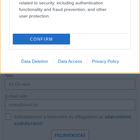
related to security, including authentication
Épített öröksége megújításával is készül
functionality and fraud prevention, and other
Mohács a csata ötszázadik
user protection.
évfordulójára
CONFIRM
HÍRLEVÉL
Data Deletion
Data Access
Privacy Policy
Név
E-mail cím
Feliratkozom a hírlevélre és elfogadom az
adatvédelmi
szabályzatot!
FELIRATKOZÁS