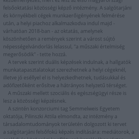
kezdeményezés, mert ez lesz az első magyarországi
felsőoktatási közösségi képző intézmény. A salgótarjáni
és környékbeli cégek munkaerőigényének felmérése
után, a helyi piachoz alkalmazkodva indul majd -
várhatóan 2018-ban - az oktatás, amelynek
köszönhetően a remények szerint a várost sújtó
népességelvándorlás lelassul, "a műszaki értelmiség
megerősödik" - tette hozzá.
A tervek szerint duális képzések indulnak, a hallgatók
munkatapasztalatokat szerezhetnek a helyi cégeknél,
illetve jó eséllyel el is helyezkedhetnek, tudásukkal és
adófizetőként erősítve a hátrányos helyzetű térséget.
A műszaki mellett szociális és egészségügyi része is
lesz a közösségi képzésnek.
A szintén konzorciumi tag Semmelweis Egyetem
oktatója, Pilinszki Attila elmondta, az intézmény a
társadalomtudományok területén dolgozott ki tervet
a salgótarjáni felsőfokú képzés indítására: mediátorok, a