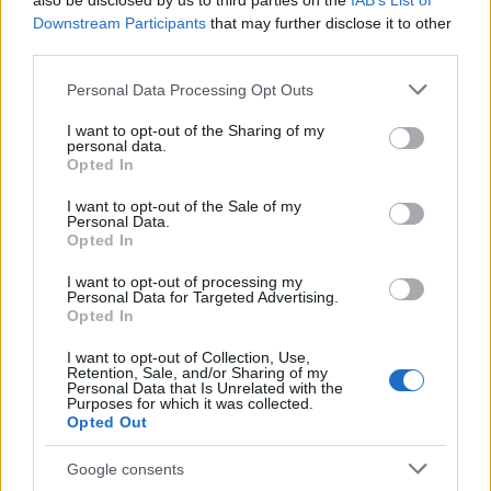
also be disclosed by us to third parties on the
IAB’s List of
Downstream Participants
that may further disclose it to other
third parties.
Please note that this website/app uses one or more Google
Personal Data Processing Opt Outs
MAGYAR ÉPÍTŐK
services and may gather and store information including but
not limited to your visit or usage behaviour. You may click to
I want to opt-out of the Sharing of my
personal data.
grant or deny consent to Google and its third-party tags to
Aktuális
Opted In
use your data for below specified purposes in below Google
consent section.
I want to opt-out of the Sale of my
Personal Data.
Opted In
I want to opt-out of processing my
Personal Data for Targeted Advertising.
Opted In
I want to opt-out of Collection, Use,
Retention, Sale, and/or Sharing of my
Personal Data that Is Unrelated with the
Purposes for which it was collected.
Opted Out
Tata
műemlékfelújítás
műemlék
restaurálás
Google consents
Történelmi táj, amelynek minden köve mesél –