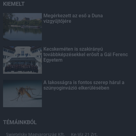
KIEMELT
Megérkezett az eső a Duna
vízgyűjtőjére
Kecskeméten is szakirányú
továbbképzésekkel erősít a Gál Ferenc
Egyetem
A lakosságra is fontos szerep hárul a
szúnyoginvázió elkerülésében
TÉMÁINKBÓL
Swietelsky Magyarország Kft.
Ke-Víz 21 Zrt.