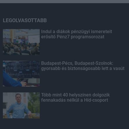
LEGOLVASOTTABB
Indul a diákok pénzügyi ismereteit
erősítő Pénz7 programsorozat
Budapest-Pécs, Budapest-Szolnok:
gyorsabb és biztonságosabb lett a vasút
Több mint 40 helyszínen dolgozik
fennakadás nélkül a Híd-csoport