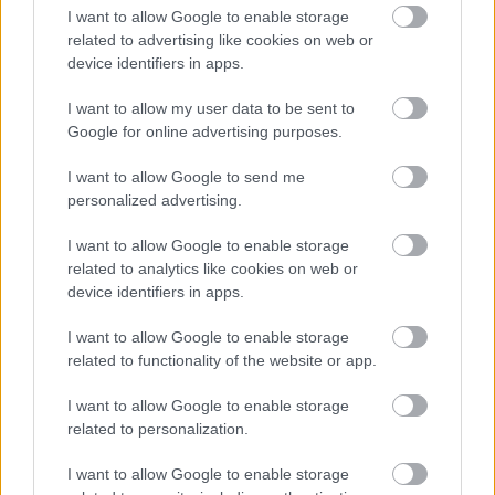
megújul a tatai Angolkert
I want to allow Google to enable storage
related to advertising like cookies on web or
A projekt részeként megújulnak a területen található
device identifiers in apps.
műemlékek, köztük a különleges Műromok, valamint a közeli
Várkanyarban álló Nepomuki Szent János híd és szobor is.
I want to allow my user data to be sent to
Google for online advertising purposes.
M1 bővítés: már zajlik a teljesen új
Bicske Kelet csomópont építése
I want to allow Google to send me
personalized advertising.
I want to allow Google to enable storage
Új gyalogosátkelők és jelzőlámpás
related to analytics like cookies on web or
csomópont épül Angyalföldön
device identifiers in apps.
I want to allow Google to enable storage
related to functionality of the website or app.
Másfélszeresére bővítik
I want to allow Google to enable storage
Hódmezővásárhely jó hírű református
iskoláját
related to personalization.
I want to allow Google to enable storage