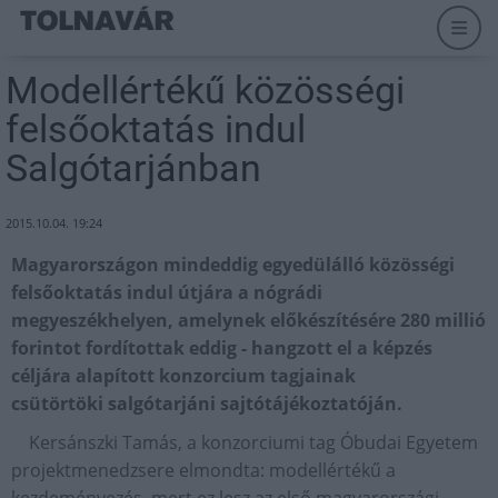
Modellértékű közösségi
felsőoktatás indul
Salgótarjánban
2015.10.04. 19:24
Magyarországon mindeddig egyedülálló közösségi
felsőoktatás indul útjára a nógrádi
megyeszékhelyen, amelynek előkészítésére 280 millió
forintot fordítottak eddig - hangzott el a képzés
céljára alapított konzorcium tagjainak
csütörtöki salgótarjáni sajtótájékoztatóján.
Kersánszki Tamás, a konzorciumi tag Óbudai Egyetem
projektmenedzsere elmondta: modellértékű a