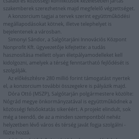
családi és közösségi konfliktusok kezelésében jártas
szakemberek szerezhetnek majd megfelelő végzettséget.
A konzorcium tagjai a tervek szerint együttműködési
megállapodásokat kötnek, illetve telephelyet is
bejelentenek a városban.
Simonyi Sándor, a Salgótarjáni Innovációs Központ
Nonprofit Kft. ügyvezetője kifejtette: a tudás
hasznosítása mellett olyan életpályamodelleket kell
kidolgozni, amelyek a térség fenntartható fejlődését is
szolgálják.
Az előkészítésre 280 millió forint támogatást nyertek
el, a konzorcium további összegekre is pályázik majd.
Dóra Ottó (MSZP), Salgótarján polgármestere közölte:
Nógrád megye önkormányzatával is együttműködnek a
közösségi felsőoktatás sikeréért. A projekt elindult, sok
még a teendő, de az a minden szempontból nehéz
helyzetben lévő város és térség javát fogja szolgálni -
fűzte hozzá.