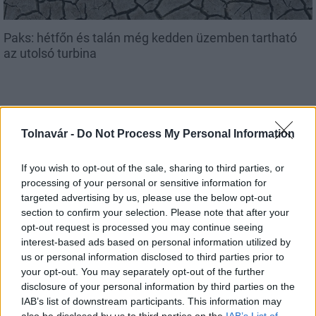
Paks: hétfőn és talán még kedden üzemben tartható
az utolsó turbina
Tolnavár -
Do Not Process My Personal Information
Aktuális
If you wish to opt-out of the sale, sharing to third parties, or
processing of your personal or sensitive information for
targeted advertising by us, please use the below opt-out
section to confirm your selection. Please note that after your
opt-out request is processed you may continue seeing
interest-based ads based on personal information utilized by
Az atomerőmű egyetlen hatása a környezetre, hogy a
us or personal information disclosed to third parties prior to
Duna vizét némileg felmelegíti
your opt-out. You may separately opt-out of the further
disclosure of your personal information by third parties on the
IAB’s list of downstream participants. This information may