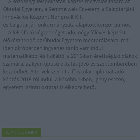
A közösségi felsőoktatási képzés megvalósítására az
Óbudai Egyetem, a Semmelweis Egyetem, a Salgótarjáni
Innovációs Központ Nonprofit Kft.
és Salgótarján önkormányzata alapított konzorciumot.
A felsőfokú végzettséget adó, négy féléves képzést
előkészítendő az Óbudai Egyetem mentorálásával már
idén októberben ingyenes tanfolyam indul
matematikából és fizikából a 2016-ban érettségiző diákok
számára, az ilyen típusú oktatás jövő év szeptemberében
kezdődhet. A tervek szerint a főiskolai diplomát adó
képzés 2018-tól indul, a későbbiekben, igény esetén,
egyetemi szintű oktatás is elképzelhető.
AJÁNLJUK MÉG