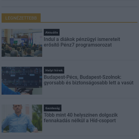
LEGNÉZETTEBB
Aktuális
Indul a diákok pénzügyi ismereteit
erősítő Pénz7 programsorozat
Helyi hírek
Budapest-Pécs, Budapest-Szolnok:
gyorsabb és biztonságosabb lett a vasút
Gazdaság
Több mint 40 helyszínen dolgozik
fennakadás nélkül a Híd-csoport