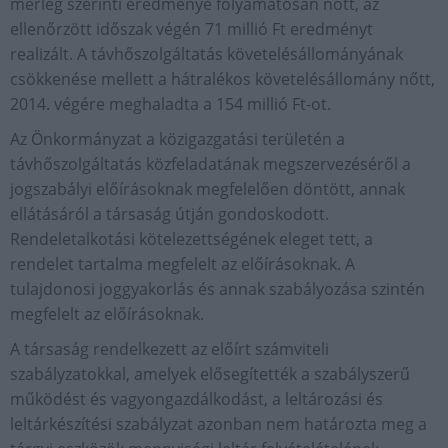
mérleg szerinti eredménye folyamatosan nőtt, az
ellenőrzött időszak végén 71 millió Ft eredményt
realizált. A távhőszolgáltatás követelésállományának
csökkenése mellett a hátralékos követelésállomány nőtt,
2014. végére meghaladta a 154 millió Ft-ot.
Az Önkormányzat a közigazgatási területén a
távhőszolgáltatás közfeladatának megszervezéséről a
jogszabályi előírásoknak megfelelően döntött, annak
ellátásáról a társaság útján gondoskodott.
Rendeletalkotási kötelezettségének eleget tett, a
rendelet tartalma megfelelt az előírásoknak. A
tulajdonosi joggyakorlás és annak szabályozása szintén
megfelelt az előírásoknak.
A társaság rendelkezett az előírt számviteli
szabályzatokkal, amelyek elősegítették a szabályszerű
működést és vagyongazdálkodást, a leltározási és
leltárkészítési szabályzat azonban nem határozta meg a