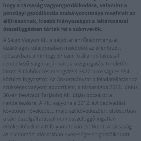
hogy a társaság vagyongazdálkodása, valamint a
pénzügyi gazdálkodás szabályozottsága megfelelt az
előírásoknak, kisebb hiányosságot a leltározással
összefüggésben tártak fel a számvevők.
A Salgó Vagyon Kft. a salgótarjáni Önkormányzat
kizárólagos tulajdonában működött az ellenőrzött
időszakban, a mintegy 37 ezer fő állandó lakossal
rendelkező Salgótarján város közigazgatási területén
látott el távhővel és melegvízzel 3927 lakossági és 554
közületi fogyasztót. Az Önkormányzat a feladatellátáshoz
szükséges vagyont apportként, a társaságba 2012. június
30.-án beolvadt Tarjánhő Kft. útján bocsátotta
rendelkezésre. A Kft. vagyona a 2012. évi beolvadást
követően növekedett, majd azt következően, elsősorban
a távhőszolgáltatással nem összefüggő ingatlan
értékesítések miatt folyamatosan csökkent. A társaság
az ellenőrzött időszakban nyereségesen gazdálkodott,