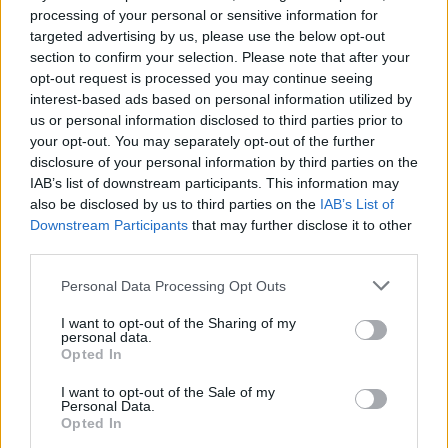
Paks: hétfőn és talán még kedden üzemben tartható
processing of your personal or sensitive information for
az utolsó turbina
targeted advertising by us, please use the below opt-out
section to confirm your selection. Please note that after your
opt-out request is processed you may continue seeing
interest-based ads based on personal information utilized by
us or personal information disclosed to third parties prior to
your opt-out. You may separately opt-out of the further
Aktuális
disclosure of your personal information by third parties on the
IAB’s list of downstream participants. This information may
also be disclosed by us to third parties on the
IAB’s List of
Downstream Participants
that may further disclose it to other
third parties.
Please note that this website/app uses one or more Google
Personal Data Processing Opt Outs
services and may gather and store information including but
Az atomerőmű egyetlen hatása a környezetre, hogy a
not limited to your visit or usage behaviour. You may click to
I want to opt-out of the Sharing of my
personal data.
Duna vizét némileg felmelegíti
grant or deny consent to Google and its third-party tags to
Opted In
use your data for below specified purposes in below Google
consent section.
I want to opt-out of the Sale of my
Personal Data.
Opted In