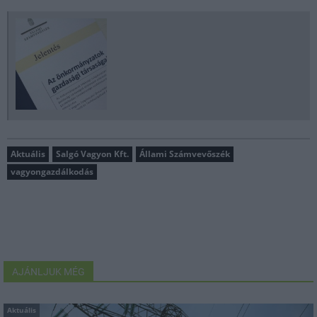
Aktuális
Salgó Vagyon Kft.
Állami Számvevőszék
vagyongazdálkodás
AJÁNLJUK MÉG
Aktuális