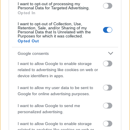
I want to opt-out of processing my
Personal Data for Targeted Advertising.
Opted In
MAGYAR ÉPÍTŐK
I want to opt-out of Collection, Use,
Retention, Sale, and/or Sharing of my
Útépítés
Personal Data that Is Unrelated with the
Purposes for which it was collected.
Opted Out
Google consents
I want to allow Google to enable storage
related to advertising like cookies on web or
device identifiers in apps.
I want to allow my user data to be sent to
Google for online advertising purposes.
autópálya
útépítés
M1-es autópálya
Bicske
I want to allow Google to send me
personalized advertising.
M1 bővítés: már zajlik a teljesen új Bicske Kelet
csomópont építése
I want to allow Google to enable storage
Tizenegy meglévő csomópontot korszerűsít és négy új,
related to analytics like cookies on web or