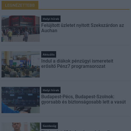
LEGNÉZETTEBB
Helyi hírek
Felújított üzletet nyitott Szekszárdon az
Auchan
Aktuális
Indul a diákok pénzügyi ismereteit
erősítő Pénz7 programsorozat
Helyi hírek
Budapest-Pécs, Budapest-Szolnok:
gyorsabb és biztonságosabb lett a vasút
Gazdaság