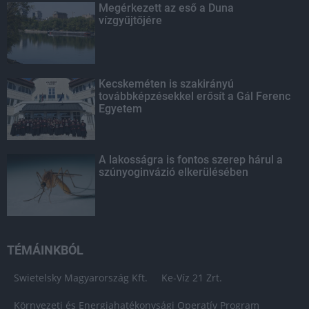
Megérkezett az eső a Duna
vízgyűjtőjére
Kecskeméten is szakirányú
továbbképzésekkel erősít a Gál Ferenc
Egyetem
A lakosságra is fontos szerep hárul a
szúnyoginvázió elkerülésében
TÉMÁINKBÓL
Swietelsky Magyarország Kft.
Ke-Víz 21 Zrt.
Környezeti és Energiahatékonysági Operatív Program