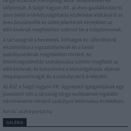
tárgyi eszközök mennyiségi leltár felvételételének
időpontját. A Salgó Vagyon Kft. az éves gazdálkodásról,
azon belül a távhőszolgáltatás közfeladat ellátásáról az
éves beszámolók és üzleti jelentések keretében az
előírásoknak megfelelően számolt be a tulajdonosnak.
A társaságnál a bevételek, költségek és ráfordítások
elszámolása a jogszabályoknak és a belső
szabályzatoknak megfelelően történt. Az
önköltségszámítás szabályozása szintén megfelelt az
előírásoknak, és biztosította a közszolgáltatás díjának
megalapozottságát és a szabályszerű árképzést.
Az ÁSZ a Salgó Vagyon Kft. ügyvezető igazgatójának egy
javaslatot tett a társaság tárgyi eszközeinek legalább
háromévente történő szabályos leltározása érdekében.
forrás: aszhirportal.hu
GALÉRIA