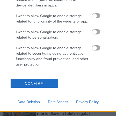
különszintű csomópontot hoz létre az MKIF az M1-es
device identifiers in apps.
bővítésénél.
I want to allow Google to enable storage
related to functionality of the website or app.
Új gyalogosátkelők és jelzőlámpás
csomópont épül Angyalföldön
I want to allow Google to enable storage
related to personalization.
I want to allow Google to enable storage
Másfélszeresére bővítik
related to security, including authentication
Hódmezővásárhely jó hírű református
functionality and fraud prevention, and other
iskoláját
user protection.
Látványos építési szakasz indult be a
CONFIRM
Flórián téri felüljárón
Data Deletion
Data Access
Privacy Policy
Paks II.: Mit jelent az 5. blokk új
mérföldköve a felülvizsgálat