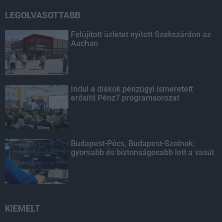
LEGOLVASOTTABB
Felújított üzletet nyitott Szekszárdon az
Auchan
Indul a diákok pénzügyi ismereteit
erősítő Pénz7 programsorozat
Budapest-Pécs, Budapest-Szolnok:
gyorsabb és biztonságosabb lett a vasút
KIEMELT